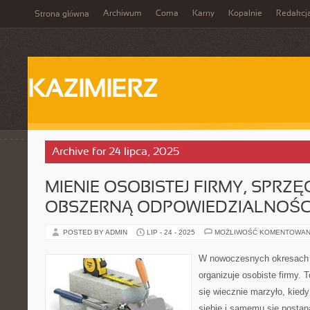
Archiwum
Coma
Karny
Kopalnie
Redakcj
Strona główna
KAZIMIERZ
Archive for 24 lipca, 2025
MIENIE OSOBISTEJ FIRMY, SPRZĘG
OBSZERNĄ ODPOWIEDZIALNOŚC
POSTED BY ADMIN
LIP - 24 - 2025
MOŻLIWOŚĆ KOMENTOWAN
W nowoczesnych okresach 
organizuje osobiste firmy. 
się wiecznie marzyło, kied
siebie i samemu się postan