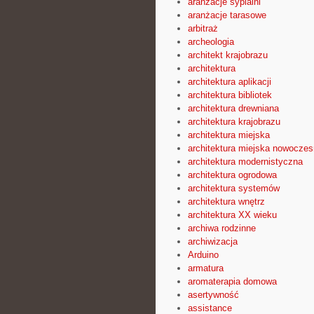
aranżacje sypialni
aranżacje tarasowe
arbitraż
archeologia
architekt krajobrazu
architektura
architektura aplikacji
architektura bibliotek
architektura drewniana
architektura krajobrazu
architektura miejska
architektura miejska nowocze
architektura modernistyczna
architektura ogrodowa
architektura systemów
architektura wnętrz
architektura XX wieku
archiwa rodzinne
archiwizacja
Arduino
armatura
aromaterapia domowa
asertywność
assistance