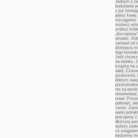
Jednym z na
budowanie p
z już istnie
pijesz kawę,
rozciągania.
możesz usta
zrobisz krót
„doczepiony
utrwalić. Do
zamiast od r
dziesięciu m
tego konsekw
Jeśli chcesz
na widoku. J
książkę na s
dalej. Czas
przestrzeni,
dobrym nawyk
przeszkodzi
nie są wyro
obserwować,
nowe. Proce
potknięć, al
cenne. Zamia
warto potrak
pracujemy z 
dłuższej per
wybory zade
co osiągniem
będziemy mo