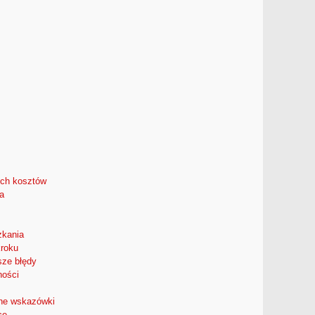
ych kosztów
a
zkania
kroku
sze błędy
ności
zne wskazówki
ce