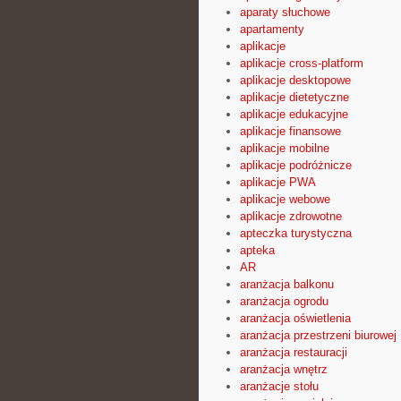
aparaty słuchowe
apartamenty
aplikacje
aplikacje cross-platform
aplikacje desktopowe
aplikacje dietetyczne
aplikacje edukacyjne
aplikacje finansowe
aplikacje mobilne
aplikacje podróżnicze
aplikacje PWA
aplikacje webowe
aplikacje zdrowotne
apteczka turystyczna
apteka
AR
aranżacja balkonu
aranżacja ogrodu
aranżacja oświetlenia
aranżacja przestrzeni biurowej
aranżacja restauracji
aranżacja wnętrz
aranżacje stołu