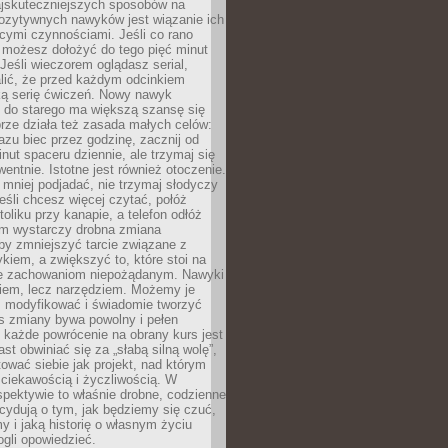
jskuteczniejszych sposobów na
ozytywnych nawyków jest wiązanie ich
jącymi czynnościami. Jeśli co rano
 możesz dołożyć do tego pięć minut
 Jeśli wieczorem oglądasz serial,
lić, że przed każdym odcinkiem
ką serię ćwiczeń. Nowy nawyk
” do starego ma większą szansę się
brze działa też zasada małych celów:
azu biec przez godzinę, zacznij od
inut spaceru dziennie, ale trzymaj się
entnie. Istotne jest również otoczenie.
 mniej podjadać, nie trzymaj słodyczy
eśli chcesz więcej czytać, połóż
toliku przy kanapie, a telefon odłóż
em wystarczy drobna zmiana
 by zmniejszyć tarcie związane z
iem, a zwiększyć to, które stoi na
e zachowaniom niepożądanym. Nawyki
kiem, lecz narzędziem. Możemy je
 modyfikować i świadomie tworzyć
s zmiany bywa powolny i pełen
e każde powrócenie na obrany kurs jest
st obwiniać się za „słabą silną wolę”,
tować siebie jak projekt, nad którym
ciekawością i życzliwością. W
spektywie to właśnie drobne, codzienne
cydują o tym, jak będziemy się czuć,
y i jaką historię o własnym życiu
gli opowiedzieć.