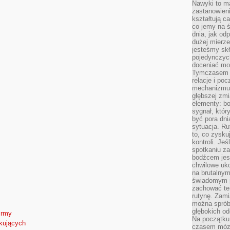
Nawyki to m
zastanowieni
kształtują c
co jemy na ś
dnia, jak o
dużej mierz
jesteśmy skł
pojedynczych
doceniać mo
Tymczasem t
relacje i po
mechanizmu 
głębszej zmi
elementy: bo
sygnał, któ
być pora dni
sytuacja. Ru
to, co zysku
kontroli. Je
spotkaniu z
bodźcem jest
chwilowe uko
na brutalnym
świadomym p
zachować te
rutynę. Zami
można sprób
głębokich o
irmy
Na początku
tkujących
czasem mózg