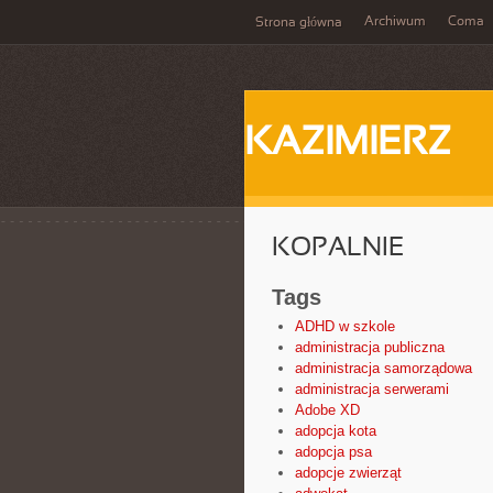
Archiwum
Coma
Strona główna
KAZIMIERZ
KOPALNIE
Tags
ADHD w szkole
administracja publiczna
administracja samorządowa
administracja serwerami
Adobe XD
adopcja kota
adopcja psa
adopcje zwierząt