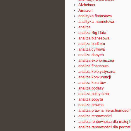
Alzheimer
Amazon
analityka finansowa
analityka internetowa
analiza
analiza Big Data
analiza biznesowa
analiza budżetu
analiza cyfrowa
analiza danych
analiza ekonomiczna
analiza finansowa
analiza kolorystyczna
analiza konkurencji
analiza kosztów
analiza podaży
analiza polityczna
analiza popytu
analiza prawna
analiza prawna nieruchomości
analiza rentowności
analiza rentowności dla małej f
analiza rentowności dla począ