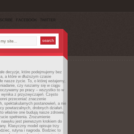
SCRIBE
FACEBOOK
TWITTER
ałe decyzje, które podejmujemy bez
a, a które w dłuższym czasie
ałe nasze życie. To, o której wstajemy,
niadanie, czy ruszamy się w ciągu
dpoczywamy po pracy – wszystko to w
e wynika z przyzwyczajeń. Często
onni przeceniać znaczenie
, spektakularnych postanowień, a nie
cy powtarzalnych, drobnych działań.
o właśnie one budują nasze zdrowie,
czucie spełnienia. Zrozumienie
nawyku jest pierwszym krokiem do
any. Klasyczny model opisuje trzy
dziec, rutyna i nagroda. Bodziec to