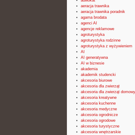
adwokat
aeracja trawnika
aeracja trawnika poradnik
agama brodata
agenci AI
agencje reklamowe
agroturystyka
agroturystyka rodzinne
agroturystyka z wyżywieniem
AI
AI generatywna
AI w biznesie
akademia
akademik studencki
akcesoria biurowe
akcesoria dla zwierząt
akcesoria dla zwierząt domow
akcesoria kreatywne
akcesoria kuchenne
akcesoria medyczne
akcesoria ogrodnicze
akcesoria ogrodowe
akcesoria turystyczne
akcesoria wnętrzarskie