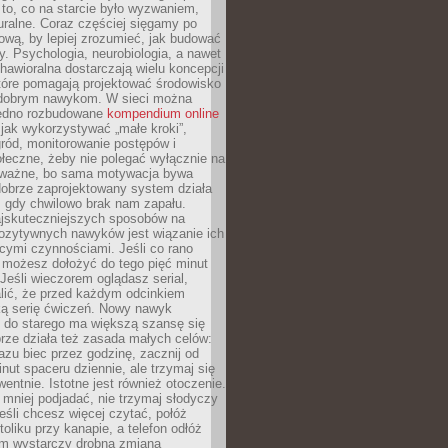
 to, co na starcie było wyzwaniem,
turalne. Coraz częściej sięgamy po
wą, by lepiej zrozumieć, jak budować
y. Psychologia, neurobiologia, a nawet
awioralna dostarczają wielu koncepcji
które pomagają projektować środowisko
 dobrym nawykom. W sieci można
jedno rozbudowane
kompendium online
jak wykorzystywać „małe kroki”,
ród, monitorowanie postępów i
łeczne, żeby nie polegać wyłącznie na
To ważne, bo sama motywacja bywa
dobrze zaprojektowany system działa
, gdy chwilowo brak nam zapału.
jskuteczniejszych sposobów na
ozytywnych nawyków jest wiązanie ich
jącymi czynnościami. Jeśli co rano
 możesz dołożyć do tego pięć minut
 Jeśli wieczorem oglądasz serial,
lić, że przed każdym odcinkiem
ką serię ćwiczeń. Nowy nawyk
” do starego ma większą szansę się
brze działa też zasada małych celów:
azu biec przez godzinę, zacznij od
inut spaceru dziennie, ale trzymaj się
entnie. Istotne jest również otoczenie.
 mniej podjadać, nie trzymaj słodyczy
eśli chcesz więcej czytać, połóż
toliku przy kanapie, a telefon odłóż
em wystarczy drobna zmiana