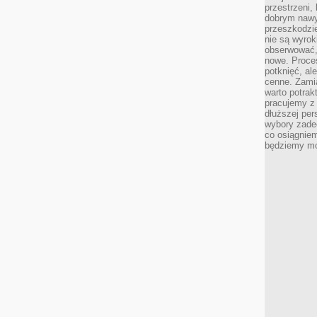
przestrzeni,
dobrym nawyk
przeszkodzi
nie są wyro
obserwować,
nowe. Proce
potknięć, al
cenne. Zamia
warto potrak
pracujemy z 
dłuższej per
wybory zade
co osiągniem
będziemy mo