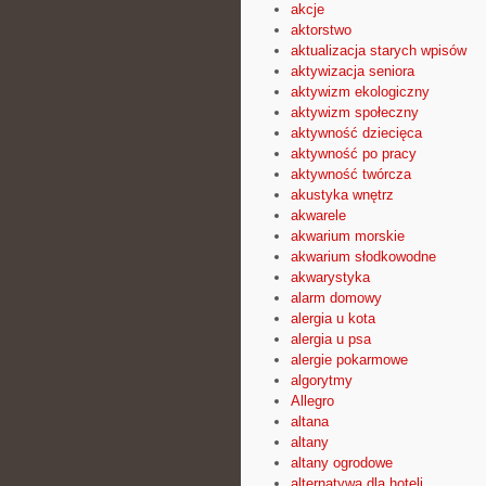
akcje
aktorstwo
aktualizacja starych wpisów
aktywizacja seniora
aktywizm ekologiczny
aktywizm społeczny
aktywność dziecięca
aktywność po pracy
aktywność twórcza
akustyka wnętrz
akwarele
akwarium morskie
akwarium słodkowodne
akwarystyka
alarm domowy
alergia u kota
alergia u psa
alergie pokarmowe
algorytmy
Allegro
altana
altany
altany ogrodowe
alternatywa dla hoteli