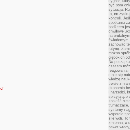
sygnał, któ
być pora dni
sytuacja. Ru
to, co zysku
kontroli. Je
spotkaniu z
bodźcem jest
chwilowe uko
na brutalnym
świadomym p
zachować te
rutynę. Zami
można sprób
głębokich o
Na początku
czasem mózg
reagowania i
staje się na
wiedzę nauko
trwałe zmian
ekonomia beh
ych
i narzędzi, 
sprzyjające
znaleźć nie
tłumaczące, 
systemy nag
wsparcie spo
sile woli. 
zmienna, a 
nawet wtedy