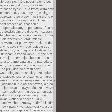
ałe decyzje, które podejmujemy bez
a, a które w dłuższym czasie
ałe nasze życie. To, o której wstajemy,
niadanie, czy ruszamy się w ciągu
dpoczywamy po pracy – wszystko to w
e wynika z przyzwyczajeń. Często
onni przeceniać znaczenie
, spektakularnych postanowień, a nie
cy powtarzalnych, drobnych działań.
o właśnie one budują nasze zdrowie,
czucie spełnienia. Zrozumienie
nawyku jest pierwszym krokiem do
any. Klasyczny model opisuje trzy
dziec, rutyna i nagroda. Bodziec to
ry uruchamia zachowanie – może nim
a, miejsce, emocja albo konkretna
tyna to samo działanie, a nagroda to
jemy: przyjemność, ulgę, poczucie
śli na przykład po stresującym
awsze sięgasz po słodką przekąskę,
 napięcie, rutyną jedzenie, a nagrodą
jenie. Praca nad nawykami nie polega
 „odcinaniu” się od zachowań, ale na
rojektowaniu nowych ścieżek. Można
n sam bodziec i nagrodę, zmieniając
ast słodyczy po stresującym dniu
ować krótkiego spaceru, kilku
ddechów albo rozmowy z kimś bliskim.
 nowy nawyk wymaga wysiłku, ale z
 przyzwyczaja się do innego sposobu