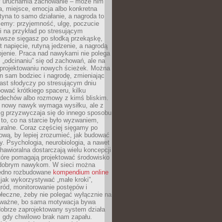
ry uruchamia zachowanie – może nim
a, miejsce, emocja albo konkretna
tyna to samo działanie, a nagroda to
jemy: przyjemność, ulgę, poczucie
śli na przykład po stresującym
awsze sięgasz po słodką przekąskę,
 napięcie, rutyną jedzenie, a nagrodą
jenie. Praca nad nawykami nie polega
 „odcinaniu” się od zachowań, ale na
rojektowaniu nowych ścieżek. Można
n sam bodziec i nagrodę, zmieniając
ast słodyczy po stresującym dniu
ować krótkiego spaceru, kilku
ddechów albo rozmowy z kimś bliskim.
 nowy nawyk wymaga wysiłku, ale z
 przyzwyczaja się do innego sposobu
 to, co na starcie było wyzwaniem,
turalne. Coraz częściej sięgamy po
wą, by lepiej zrozumieć, jak budować
y. Psychologia, neurobiologia, a nawet
awioralna dostarczają wielu koncepcji
które pomagają projektować środowisko
 dobrym nawykom. W sieci można
jedno rozbudowane
kompendium online
jak wykorzystywać „małe kroki”,
ród, monitorowanie postępów i
łeczne, żeby nie polegać wyłącznie na
To ważne, bo sama motywacja bywa
dobrze zaprojektowany system działa
, gdy chwilowo brak nam zapału.