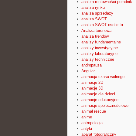
analiza rentowności poradnik
analiza rynku
analiza sprzedaży
analiza SWOT
analiza SWOT osobista
Analiza terenowa
analiza trendów
analizy fundamentalne
analizy inwestycyjne
analizy laboratoryjne
analizy techniczne
andropauza
Angular
animacja czasu wolnego
animacje 2D
animacje 3D
animacje dla dzieci
animacje edukacyjne
animacje społecznościowe
animal rescue
anime
antropologia
antyki
aparat fotograficzny