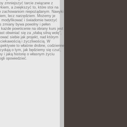
 by zmniejszyć tarcie związane z
iem, a zwiększyć to, które stoi na
e zachowaniom niepożądanym. Nawyki
kiem, lecz narzędziem. Możemy je
 modyfikować i świadomie tworzyć
s zmiany bywa powolny i pełen
e każde powrócenie na obrany kurs jest
st obwiniać się za „słabą silną wolę”,
tować siebie jak projekt, nad którym
ciekawością i życzliwością. W
spektywie to właśnie drobne, codzienne
cydują o tym, jak będziemy się czuć,
y i jaką historię o własnym życiu
gli opowiedzieć.