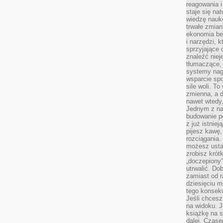
reagowania i
staje się na
wiedzę nauko
trwałe zmian
ekonomia beh
i narzędzi, 
sprzyjające
znaleźć nie
tłumaczące, 
systemy nag
wsparcie spo
sile woli. 
zmienna, a 
nawet wtedy
Jednym z na
budowanie p
z już istnie
pijesz kawę,
rozciągania.
możesz usta
zrobisz krót
„doczepiony
utrwalić. Do
zamiast od r
dziesięciu m
tego konsekw
Jeśli chcesz
na widoku. J
książkę na s
dalej. Czas