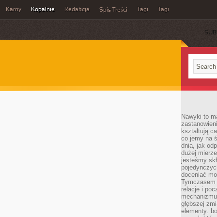
Karny
Kopalnie
Redakcja
Tagi
Tagi
Spis Treści
SUB
Nawyki to m
zastanowieni
kształtują c
co jemy na ś
dnia, jak o
dużej mierz
jesteśmy skł
pojedynczych
doceniać mo
Tymczasem t
relacje i po
mechanizmu 
głębszej zmi
elementy: bo