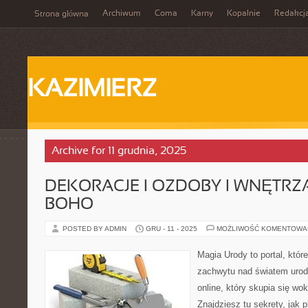
Archiwum
Coma
Karny
Kopalnie
Redakcj
Strona główna
KAZIMIERZ
Archive for 11 grudnia, 2025
DEKORACJE I OZDOBY I WNĘTRZ
BOHO
POSTED BY ADMIN
GRU - 11 - 2025
MOŻLIWOŚĆ KOMENTOWA
Magia Urody to portal, któr
zachwytu nad światem uro
online, który skupia się wok
Znajdziesz tu sekrety, jak 