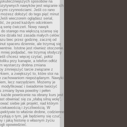
jskuteczniejszych sposobów na
ozytywnych nawyków jest wiązanie ich
jącymi czynnościami. Jeśli co rano
 możesz dołożyć do tego pięć minut
 Jeśli wieczorem oglądasz serial,
lić, że przed każdym odcinkiem
ką serię ćwiczeń. Nowy nawyk
” do starego ma większą szansę się
brze działa też zasada małych celów:
azu biec przez godzinę, zacznij od
inut spaceru dziennie, ale trzymaj się
entnie. Istotne jest również otoczenie.
 mniej podjadać, nie trzymaj słodyczy
eśli chcesz więcej czytać, połóż
toliku przy kanapie, a telefon odłóż
em wystarczy drobna zmiana
 by zmniejszyć tarcie związane z
iem, a zwiększyć to, które stoi na
e zachowaniom niepożądanym. Nawyki
kiem, lecz narzędziem. Możemy je
 modyfikować i świadomie tworzyć
s zmiany bywa powolny i pełen
e każde powrócenie na obrany kurs jest
st obwiniać się za „słabą silną wolę”,
tować siebie jak projekt, nad którym
ciekawością i życzliwością. W
spektywie to właśnie drobne, codzienne
cydują o tym, jak będziemy się czuć,
y i jaką historię o własnym życiu
gli opowiedzieć.