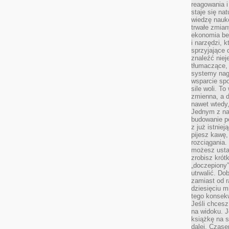
reagowania i
staje się na
wiedzę nauko
trwałe zmian
ekonomia beh
i narzędzi, 
sprzyjające
znaleźć nie
tłumaczące, 
systemy nag
wsparcie spo
sile woli. 
zmienna, a 
nawet wtedy
Jednym z na
budowanie p
z już istnie
pijesz kawę,
rozciągania.
możesz usta
zrobisz krót
„doczepiony
utrwalić. Do
zamiast od r
dziesięciu m
tego konsekw
Jeśli chcesz
na widoku. J
książkę na s
dalej. Czas