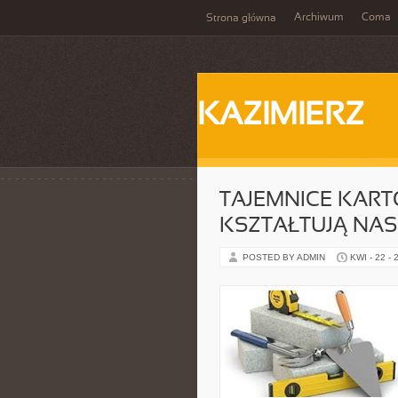
Archiwum
Coma
Strona główna
KAZIMIERZ
TAJEMNICE KARTO
KSZTAŁTUJĄ NAS
POSTED BY ADMIN
KWI - 22 - 