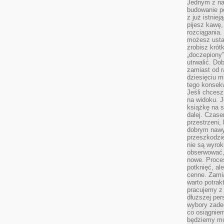
Jednym z na
budowanie p
z już istnie
pijesz kawę,
rozciągania.
możesz usta
zrobisz krót
„doczepiony
utrwalić. Do
zamiast od r
dziesięciu m
tego konsekw
Jeśli chcesz
na widoku. J
książkę na s
dalej. Czas
przestrzeni,
dobrym nawyk
przeszkodzi
nie są wyro
obserwować,
nowe. Proce
potknięć, al
cenne. Zamia
warto potrak
pracujemy z 
dłuższej per
wybory zade
co osiągniem
będziemy mo