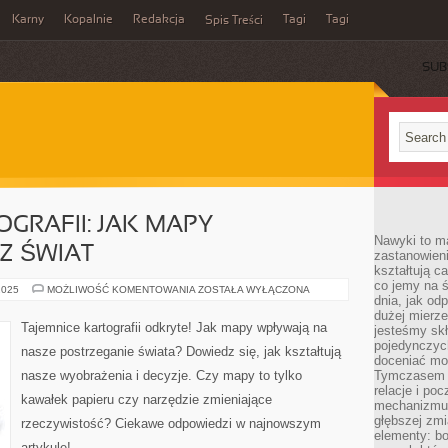
Karny
Kopalnie
Redakcja
Tagi
Tagi
Spis Treści
SUB
GRAFII: JAK MAPY
Nawyki to m
Z ŚWIAT
zastanowieni
kształtują c
co jemy na ś
TAJEMNICE
2025
MOŻLIWOŚĆ KOMENTOWANIA
ZOSTAŁA WYŁĄCZONA
dnia, jak o
KARTOGRAFII:
JAK
dużej mierz
MAPY
Tajemnice kartografii odkryte! Jak mapy wpływają na
jesteśmy skł
KSZTAŁTUJĄ
NASZ
pojedynczych
nasze postrzeganie świata? Dowiedz się, jak kształtują
ŚWIAT
doceniać mo
nasze wyobrażenia i decyzje. Czy mapy to tylko
Tymczasem t
relacje i po
kawałek papieru czy narzędzie zmieniające
mechanizmu 
głębszej zmi
rzeczywistość? Ciekawe odpowiedzi w najnowszym
elementy: bo
artykule!