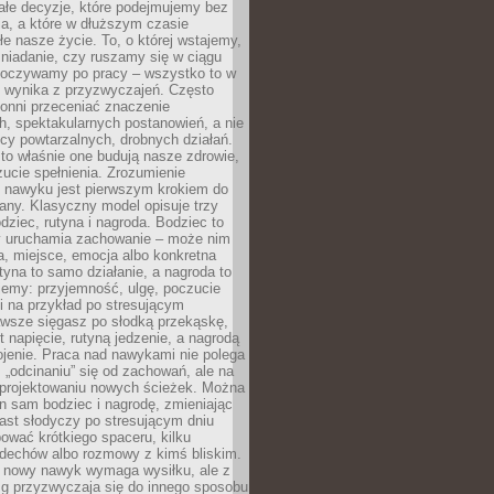
ałe decyzje, które podejmujemy bez
a, a które w dłuższym czasie
ałe nasze życie. To, o której wstajemy,
niadanie, czy ruszamy się w ciągu
dpoczywamy po pracy – wszystko to w
e wynika z przyzwyczajeń. Często
onni przeceniać znaczenie
, spektakularnych postanowień, a nie
cy powtarzalnych, drobnych działań.
o właśnie one budują nasze zdrowie,
czucie spełnienia. Zrozumienie
nawyku jest pierwszym krokiem do
any. Klasyczny model opisuje trzy
dziec, rutyna i nagroda. Bodziec to
ry uruchamia zachowanie – może nim
a, miejsce, emocja albo konkretna
tyna to samo działanie, a nagroda to
jemy: przyjemność, ulgę, poczucie
śli na przykład po stresującym
awsze sięgasz po słodką przekąskę,
 napięcie, rutyną jedzenie, a nagrodą
jenie. Praca nad nawykami nie polega
 „odcinaniu” się od zachowań, ale na
rojektowaniu nowych ścieżek. Można
n sam bodziec i nagrodę, zmieniając
ast słodyczy po stresującym dniu
ować krótkiego spaceru, kilku
ddechów albo rozmowy z kimś bliskim.
 nowy nawyk wymaga wysiłku, ale z
 przyzwyczaja się do innego sposobu