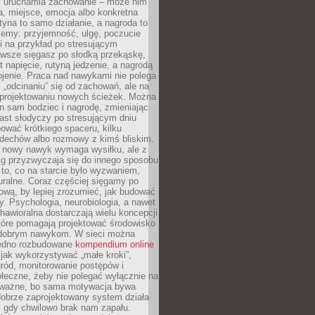
ry uruchamia zachowanie – może nim
a, miejsce, emocja albo konkretna
tyna to samo działanie, a nagroda to
jemy: przyjemność, ulgę, poczucie
śli na przykład po stresującym
awsze sięgasz po słodką przekąskę,
 napięcie, rutyną jedzenie, a nagrodą
jenie. Praca nad nawykami nie polega
 „odcinaniu” się od zachowań, ale na
rojektowaniu nowych ścieżek. Można
n sam bodziec i nagrodę, zmieniając
ast słodyczy po stresującym dniu
ować krótkiego spaceru, kilku
ddechów albo rozmowy z kimś bliskim.
 nowy nawyk wymaga wysiłku, ale z
 przyzwyczaja się do innego sposobu
 to, co na starcie było wyzwaniem,
turalne. Coraz częściej sięgamy po
wą, by lepiej zrozumieć, jak budować
y. Psychologia, neurobiologia, a nawet
awioralna dostarczają wielu koncepcji
które pomagają projektować środowisko
 dobrym nawykom. W sieci można
jedno rozbudowane
kompendium online
jak wykorzystywać „małe kroki”,
ród, monitorowanie postępów i
łeczne, żeby nie polegać wyłącznie na
To ważne, bo sama motywacja bywa
dobrze zaprojektowany system działa
, gdy chwilowo brak nam zapału.