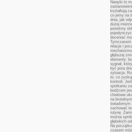
Nawyki to m
zastanowieni
kształtują c
co jemy na ś
dnia, jak o
dużej mierz
jesteśmy skł
pojedynczych
doceniać mo
Tymczasem t
relacje i po
mechanizmu 
głębszej zmi
elementy: bo
sygnał, któ
być pora dni
sytuacja. Ru
to, co zysku
kontroli. Je
spotkaniu z
bodźcem jest
chwilowe uko
na brutalnym
świadomym p
zachować te
rutynę. Zami
można sprób
głębokich o
Na początku
czasem mózg