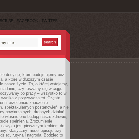
SCRIBE
FACEBOOK
TWITTER
ałe decyzje, które podejmujemy bez
a, a które w dłuższym czasie
ałe nasze życie. To, o której wstajemy,
niadanie, czy ruszamy się w ciągu
dpoczywamy po pracy – wszystko to w
e wynika z przyzwyczajeń. Często
onni przeceniać znaczenie
, spektakularnych postanowień, a nie
cy powtarzalnych, drobnych działań.
o właśnie one budują nasze zdrowie,
czucie spełnienia. Zrozumienie
nawyku jest pierwszym krokiem do
any. Klasyczny model opisuje trzy
dziec, rutyna i nagroda. Bodziec to