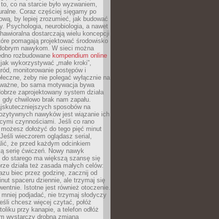
 to, co na starcie było wyzwaniem,
turalne. Coraz częściej sięgamy po
wą, by lepiej zrozumieć, jak budować
y. Psychologia, neurobiologia, a nawet
awioralna dostarczają wielu koncepcji
które pomagają projektować środowisko
 dobrym nawykom. W sieci można
jedno rozbudowane
kompendium online
jak wykorzystywać „małe kroki”,
ród, monitorowanie postępów i
łeczne, żeby nie polegać wyłącznie na
To ważne, bo sama motywacja bywa
dobrze zaprojektowany system działa
, gdy chwilowo brak nam zapału.
jskuteczniejszych sposobów na
ozytywnych nawyków jest wiązanie ich
jącymi czynnościami. Jeśli co rano
 możesz dołożyć do tego pięć minut
 Jeśli wieczorem oglądasz serial,
lić, że przed każdym odcinkiem
ką serię ćwiczeń. Nowy nawyk
” do starego ma większą szansę się
brze działa też zasada małych celów:
azu biec przez godzinę, zacznij od
inut spaceru dziennie, ale trzymaj się
entnie. Istotne jest również otoczenie.
 mniej podjadać, nie trzymaj słodyczy
eśli chcesz więcej czytać, połóż
toliku przy kanapie, a telefon odłóż
em wystarczy drobna zmiana