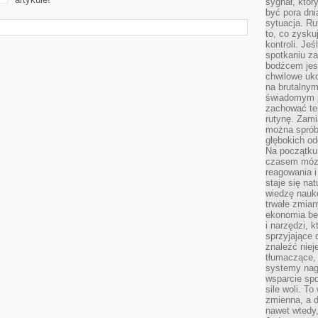
sygnał, któ
być pora dni
sytuacja. Ru
to, co zysku
kontroli. Je
spotkaniu z
bodźcem jest
chwilowe uko
na brutalnym
świadomym p
zachować te
rutynę. Zami
można sprób
głębokich o
Na początku
czasem mózg
reagowania i
staje się na
wiedzę nauko
trwałe zmian
ekonomia beh
i narzędzi, 
sprzyjające
znaleźć nie
tłumaczące, 
systemy nag
wsparcie spo
sile woli. 
zmienna, a 
nawet wtedy