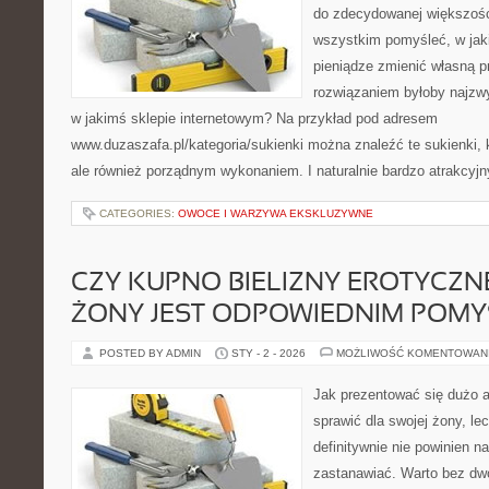
do zdecydowanej większośc
wszystkim pomyśleć, w jaki
pieniądze zmienić własną 
rozwiązaniem byłoby najzwy
w jakimś sklepie internetowym? Na przykład pod adresem
www.duzaszafa.pl/kategoria/sukienki można znaleźć te sukienki, 
ale również porządnym wykonaniem. I naturalnie bardzo atrakcyj
CATEGORIES:
OWOCE I WARZYWA EKSKLUZYWNE
CZY KUPNO BIELIZNY EROTYCZNE
ŻONY JEST ODPOWIEDNIM POM
POSTED BY ADMIN
STY - 2 - 2026
MOŻLIWOŚĆ KOMENTOWAN
Jak prezentować się dużo a
sprawić dla swojej żony, le
definitywnie nie powinien n
zastanawiać. Warto bez dw