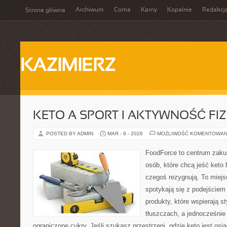
Archiwum
Coma
Karny
Kopalnie
Redakcj
Strona główna
KAZIMIERZ
KETO A SPORT I AKTYWNOŚĆ FI
POSTED BY ADMIN
MAR - 9 - 2026
MOŻLIWOŚĆ KOMENTOWAN
FoodForce to centrum zaku
osób, które chcą jeść keto 
czegoś rezygnują. To miej
spotykają się z podejście
produkty, które wspierają s
tłuszczach, a jednocześni
ograniczone cukry. Jeśli szukasz przestrzeni, gdzie keto jest osią