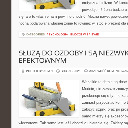
erotyczną bieliznę. W końc
powoduje, iż żona będzie o 
się, a o to właśnie nam powinno chodzić. Można nawet powiedzieć
nocna podarowana własnej żonie to również w istocie prezent dla 
CATEGORIES:
PSYCHOLOGIA I EMOCJE W ŚPIEWIE
SŁUŻĄ DO OZDOBY I SĄ NIEZWY
EFEKTOWNYM
POSTED BY ADMIN
GRU - 9 - 2025
MOŻLIWOŚĆ KOMENTOWAN
Wszelkie te detale są dość
Modnie, nie zawsze znaczy
przekonuje się o tym kilkan
zamiast przyodziać komfort
założyć szpilki oraz po pr
samo mierzy się akcesoriów
wieczorowe. Tak samo jest jeśli chodzi o ubieranie się. Żakiety 