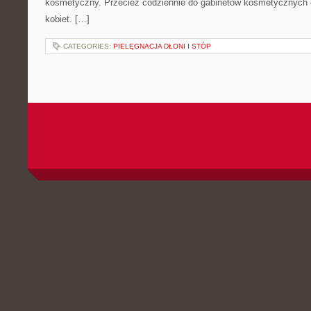
kosmetyczny. Przecież codziennie do gabinetów kosmetycznych c
kobiet. […]
CATEGORIES:
PIELĘGNACJA DŁONI I STÓP