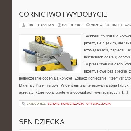
GÓRNICTWO I WYDOBYCIE
POSTED BY ADMIN
MAR - 8 - 2026
MOŻLIWOŚĆ KOMENTOWAN
Techneau to portal o wytwó
przemyśle ciężkim, ale tak
rozwiązaniach, zapleczu, e
łańcuchach dostaw, ochronie
To przestrzeń dla osób, kt
przemysłowe bez zbędnej ża
jednocześnie doceniają konkret. Zobacz koniecznie Przemysł Sto
Materiały Przemysłowe. W centrum zainteresowania stoją fabryki,
agregaty, które robią robotę w środowiskach wymagających: […]
CATEGORIES:
SERWIS, KONSERWACJA I OPTYMALIZACJA
SEN DZIECKA