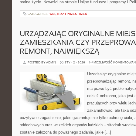
realne życie. Nowości na stronie Unijne fundusze i programy i Pol
CATEGORIES:
WNĘTRZA I PRZESTRZEŃ
URZĄDZAJĄC ORYGINALNE MIEJS
ZAMIESZKANIA CZY PRZEPROW
REMONT, NAJWIĘKSZĄ
POSTED BY ADMIN
STY - 2 - 2026
MOŻLIWOŚĆ KOMENTOWAN
Urządzając oryginalne mie
przeprowadzając remont, n
ma prawo być problematycz
odzież ochronna, jaka jest
pracujących przy wielu jedn
zakamuflować, ale taka odz
pozytywne zagadnienie, jakie gwarantuje nie tylko ochronę ciała, 
oddechowych oraz wszelkich organów ludzkich – sitodruk wrocław
zostanie założona do poważnego zadania, jakie […]