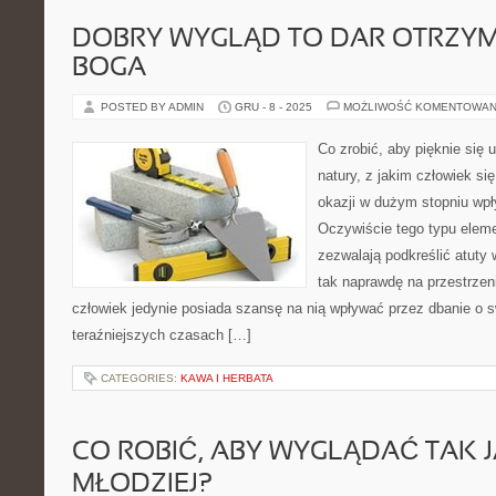
DOBRY WYGLĄD TO DAR OTRZY
BOGA
POSTED BY ADMIN
GRU - 8 - 2025
MOŻLIWOŚĆ KOMENTOWAN
Co zrobić, aby pięknie się 
natury, z jakim człowiek si
okazji w dużym stopniu wpł
Oczywiście tego typu elemen
zezwalają podkreślić atuty 
tak naprawdę na przestrzeni
człowiek jedynie posiada szansę na nią wpływać przez dbanie o sw
teraźniejszych czasach […]
CATEGORIES:
KAWA I HERBATA
CO ROBIĆ, ABY WYGLĄDAĆ TAK 
MŁODZIEJ?