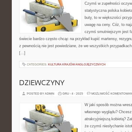
Czymś w zupełności oczywi
statystyczna polska kobieta
buty, to w większości prz
uwagę na ceny. Cóż, to naj
czymś smutniejszym jest fa
świecie bardzo często chcąc na przykład kupić martensy, rezygn
z pewnością nie jest powiedziane, że we wszystkich przypadka
[…]
CATEGORIES:
KULTURA KRAJÓW ANGLOJĘZYCZNYCH
DZIEWCZYNY
POSTED BY ADMIN
GRU - 4 - 2025
MOŻLIWOŚĆ KOMENTOWAN
W jaki sposób można wresz
własnego wyglądu? Chcesz
atrakcyjniejszą kobietą? Z
że czymś niesłychanie isto