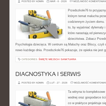
POSTED BY ADMIN
MAR - 6 - 2026
MOŻLIWOŚĆ KOMENTOWAN
Przedszkole76 to przyjazny 
którym temat malucha prze
codziennym życiem domu. T
to, by wyjaśniać dylematy 
które narastają od pierwszy
dzieciństwa. Zobacz Przedsz
Psychologia dziecięca. W centrum są Maluchy oraz Bliscy, czyli d
nowo każdego dnia. Przedszkole76 pokazuje, że opieka nie jes
CATEGORIES:
ŚWIĘTE MIEJSCA I SANKTUARIA
DIAGNOSTYKA I SERWIS
POSTED BY ADMIN
LUT - 27 - 2026
MOŻLIWOŚĆ KOMENTOWA
Ta witryna to kompleksowe m
wodnej oraz gospodarce ści
co w praktyce projektuje si