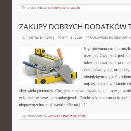
CATEGORIES:
ZDROWIE NA TALERZU
ZAKUPY DOBRYCH DODATKÓW 
POSTED BY ADMIN
STY - 2 - 2026
MOŻLIWOŚĆ KOMENTOWAN
Styl ubierania się ma możl
rozmaity Owy tekst jest za
także panowie zapewne niec
Zastanówmy się, co mogłyby
chciałybyśmy jakoś zadbać 
najzwyczajniej w świecie n
zbyt wielu pieniędzy. Cóż, jest ciekawe rozwiązanie – a więc szu
wdzianek w serwisach aukcyjnych. Dzięki zakupom na aukcjach 
niepowtarzalną możliwość trafić na […]
CATEGORIES:
WĘDKARSTWO Z DZIEĆMI