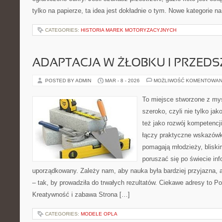
tylko na papierze, ta idea jest dokładnie o tym. Nowe kategorie n
CATEGORIES:
HISTORIA MAREK MOTORYZACYJNYCH
ADAPTACJA W ŻŁOBKU I PRZED
POSTED BY ADMIN
MAR - 8 - 2026
MOŻLIWOŚĆ KOMENTOWAN
To miejsce stworzone z myś
szeroko, czyli nie tylko jak
też jako rozwój kompetencj
łączy praktyczne wskazówki
pomagają młodzieży, blis
poruszać się po świecie in
uporządkowany. Zależy nam, aby nauka była bardziej przyjazna, 
– tak, by prowadziła do trwałych rezultatów. Ciekawe adresy to Po
Kreatywność i zabawa Strona […]
CATEGORIES:
MODELE OPLA