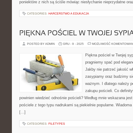
poniektóre z nich są ściśle mówiąc niesłychanie nieprzydatne ora
CATEGORIES:
HARCERSTWO A EDUKACJA
PIĘKNA POŚCIEL W TWOJEJ SYPI
POSTED BY ADMIN
GRU - 9 - 2025
MOŻLIWOŚĆ KOMENTOWAN
Piękna pościel w Twojej syp
pragniemy spać pod elegan
Jakby nie patrzeć jakość w
zasypiamy oraz budzimy si
ważnym. I dlatego należy p
zakupu pościeli. Co definit
powinien wiedzieć odnośnie pościeli? Według mnie wskazana jest 
pościele z tego typu nadrukami są piekielnie popularne. Wiadoma 
[…]
CATEGORIES:
FILETYPES