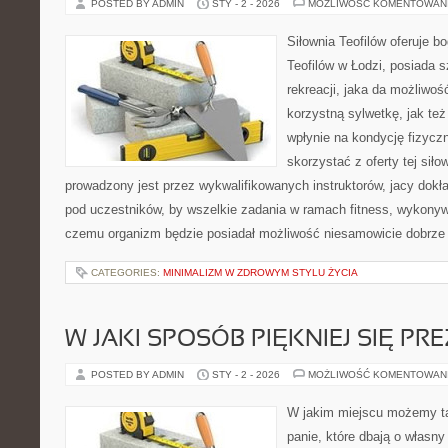
POSTED BY ADMIN
STY - 2 - 2026
MOŻLIWOŚĆ KOMENTOWAN
Siłownia Teofilów oferuje b
Teofilów w Łodzi, posiada s
rekreacji, jaka da możliwo
korzystną sylwetkę, jak też
wpłynie na kondycję fizycz
skorzystać z oferty tej siło
prowadzony jest przez wykwalifikowanych instruktorów, jacy dokł
pod uczestników, by wszelkie zadania w ramach fitness, wykonyw
czemu organizm będzie posiadał możliwość niesamowicie dobrze 
CATEGORIES:
MINIMALIZM W ZDROWYM STYLU ŻYCIA
W JAKI SPOSÓB PIĘKNIEJ SIĘ P
POSTED BY ADMIN
STY - 2 - 2026
MOŻLIWOŚĆ KOMENTOWAN
W jakim miejscu możemy tan
panie, które dbają o własn