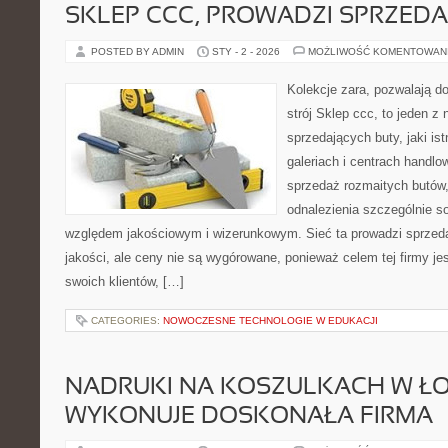
SKLEP CCC, PROWADZI SPRZED
POSTED BY ADMIN
STY - 2 - 2026
MOŻLIWOŚĆ KOMENTOWAN
Kolekcje zara, pozwalają do
strój Sklep ccc, to jeden z
sprzedających buty, jaki is
galeriach i centrach handlo
sprzedaż rozmaitych butów
odnalezienia szczególnie s
względem jakościowym i wizerunkowym. Sieć ta prowadzi sprzed
jakości, ale ceny nie są wygórowane, ponieważ celem tej firmy jes
swoich klientów, […]
CATEGORIES:
NOWOCZESNE TECHNOLOGIE W EDUKACJI
NADRUKI NA KOSZULKACH W ŁO
WYKONUJE DOSKONAŁA FIRMA