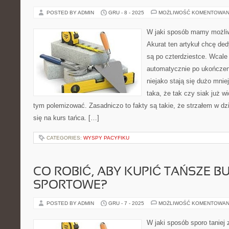
POSTED BY ADMIN
GRU - 8 - 2025
MOŻLIWOŚĆ KOMENTOWAN
W jaki sposób mamy możli
Akurat ten artykuł chcę de
są po czterdziestce. Wcale 
automatycznie po ukończeni
niejako stają się dużo mniej
taka, że tak czy siak już w
tym polemizować. Zasadniczo to fakty są takie, że strzałem w dzi
się na kurs tańca. […]
CATEGORIES:
WYSPY PACYFIKU
CO ROBIĆ, ABY KUPIĆ TAŃSZE B
SPORTOWE?
POSTED BY ADMIN
GRU - 7 - 2025
MOŻLIWOŚĆ KOMENTOWAN
W jaki sposób sporo taniej