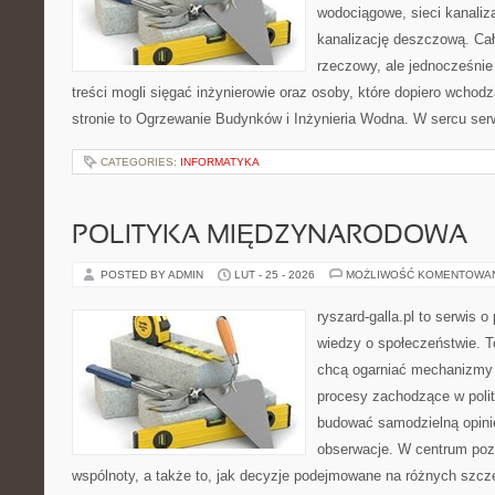
wodociągowe, sieci kanaliza
kanalizację deszczową. Cał
rzeczowy, ale jednocześnie
treści mogli sięgać inżynierowie oraz osoby, które dopiero wchod
stronie to Ogrzewanie Budynków i Inżynieria Wodna. W sercu ser
CATEGORIES:
INFORMATYKA
POLITYKA MIĘDZYNARODOWA
POSTED BY ADMIN
LUT - 25 - 2026
MOŻLIWOŚĆ KOMENTOWA
ryszard-galla.pl to serwis o 
wiedzy o społeczeństwie. To
chcą ogarniać mechanizmy p
procesy zachodzące w polit
budować samodzielną opinię
obserwacje. W centrum pozo
wspólnoty, a także to, jak decyzje podejmowane na różnych szcze