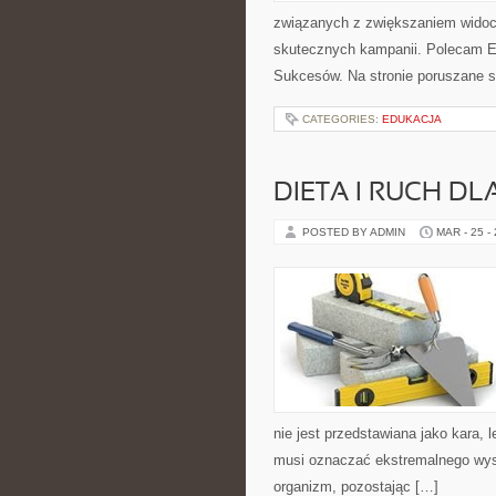
związanych z zwiększaniem widoc
skutecznych kampanii. Polecam E-
Sukcesów. Na stronie poruszane 
CATEGORIES:
EDUKACJA
DIETA I RUCH D
POSTED BY ADMIN
MAR - 25 -
nie jest przedstawiana jako kara, 
musi oznaczać ekstremalnego wysi
organizm, pozostając […]