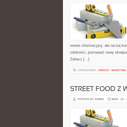
serwis informacyjny, ale raczej k
zdolności, poznawać nowy ekwipun
Zobacz […]
CATEGORIES:
OWOCE I WARZYWA
STREET FOOD Z
POSTED BY ADMIN
MAR - 22 -