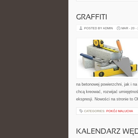
GRAFFITI
POSTED BY ADMIN
MAR - 20 -
na betonowej powierzchni, jak i na 
chcą kreować, rozwijać umiejętnoś
ekspresji. Nowości na stronie to O
CATEGORIES:
POKÓJ MALUCHA
KALENDARZ WĘ