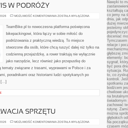
Nawyki to m
WIS W PODRÓŻY
zastanowieni
kształtują c
co jemy na ś
TECHNIKA
 2026
MOŻLIWOŚĆ KOMENTOWANIA
ZOSTAŁA WYŁĄCZONA
dnia, jak o
I
SERWIS
dużej mierz
W
TeamBike.pl to nowoczesna platforma poświęcona
jesteśmy skł
PODRÓŻY
pojedynczych
bikepackingowi, która łączy w sobie miłość do
doceniać mo
podróżowania z praktyczną wiedzą. To miejsce
Tymczasem t
relacje i po
stworzone dla osób, które chcą ruszyć dalej niż tylko na
mechanizmu 
głębszej zmi
codzienną przejażdżkę, a rower traktują nie wyłącznie
elementy: bo
jako narzędzie, lecz również jako przepustkę do
sygnał, któ
być pora dni
ją tematy związane z trasami, wyprawami w Polsce i za
sytuacja. Ru
ami, poradnikami oraz historiami ludzi spotykanych po
to, co zysku
kontroli. Je
 […]
spotkaniu z
bodźcem jest
chwilowe uko
E
na brutalnym
świadomym p
zachować te
rutynę. Zami
RWACJA SPRZĘTU
można sprób
głębokich o
Na początku
SERWIS
 2026
MOŻLIWOŚĆ KOMENTOWANIA
ZOSTAŁA WYŁĄCZONA
I
czasem mózg
KONSERWACJA