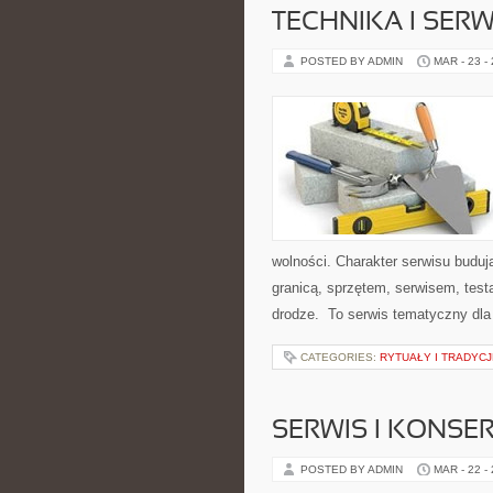
TECHNIKA I SER
POSTED BY ADMIN
MAR - 23 -
wolności. Charakter serwisu budu
granicą, sprzętem, serwisem, test
drodze. To serwis tematyczny dla
CATEGORIES:
RYTUAŁY I TRADYCJ
SERWIS I KONSE
POSTED BY ADMIN
MAR - 22 -