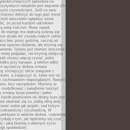
jskuteczniejszych sposobów na
ozytywnych nawyków jest wiązanie ich
jącymi czynnościami. Jeśli co rano
 możesz dołożyć do tego pięć minut
 Jeśli wieczorem oglądasz serial,
lić, że przed każdym odcinkiem
ką serię ćwiczeń. Nowy nawyk
” do starego ma większą szansę się
brze działa też zasada małych celów:
azu biec przez godzinę, zacznij od
inut spaceru dziennie, ale trzymaj się
entnie. Istotne jest również otoczenie.
 mniej podjadać, nie trzymaj słodyczy
eśli chcesz więcej czytać, połóż
toliku przy kanapie, a telefon odłóż
em wystarczy drobna zmiana
 by zmniejszyć tarcie związane z
iem, a zwiększyć to, które stoi na
e zachowaniom niepożądanym. Nawyki
kiem, lecz narzędziem. Możemy je
 modyfikować i świadomie tworzyć
s zmiany bywa powolny i pełen
e każde powrócenie na obrany kurs jest
st obwiniać się za „słabą silną wolę”,
tować siebie jak projekt, nad którym
ciekawością i życzliwością. W
spektywie to właśnie drobne, codzienne
cydują o tym, jak będziemy się czuć,
y i jaką historię o własnym życiu
gli opowiedzieć.