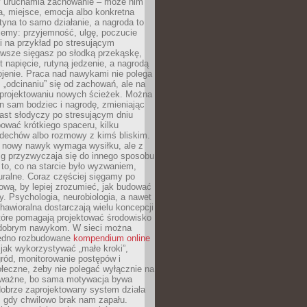
ry uruchamia zachowanie – może nim
a, miejsce, emocja albo konkretna
tyna to samo działanie, a nagroda to
jemy: przyjemność, ulgę, poczucie
śli na przykład po stresującym
awsze sięgasz po słodką przekąskę,
 napięcie, rutyną jedzenie, a nagrodą
jenie. Praca nad nawykami nie polega
 „odcinaniu” się od zachowań, ale na
rojektowaniu nowych ścieżek. Można
n sam bodziec i nagrodę, zmieniając
ast słodyczy po stresującym dniu
ować krótkiego spaceru, kilku
ddechów albo rozmowy z kimś bliskim.
 nowy nawyk wymaga wysiłku, ale z
 przyzwyczaja się do innego sposobu
 to, co na starcie było wyzwaniem,
turalne. Coraz częściej sięgamy po
wą, by lepiej zrozumieć, jak budować
y. Psychologia, neurobiologia, a nawet
awioralna dostarczają wielu koncepcji
które pomagają projektować środowisko
 dobrym nawykom. W sieci można
jedno rozbudowane
kompendium online
jak wykorzystywać „małe kroki”,
ród, monitorowanie postępów i
łeczne, żeby nie polegać wyłącznie na
To ważne, bo sama motywacja bywa
dobrze zaprojektowany system działa
, gdy chwilowo brak nam zapału.