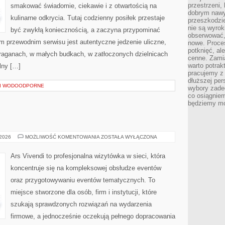
przestrzeni,
smakować świadomie, ciekawie i z otwartością na
dobrym nawyk
kulinarne odkrycia. Tutaj codzienny posiłek przestaje
przeszkodzi
nie są wyro
być zwykłą koniecznością, a zaczyna przypominać
obserwować,
 przewodnim serwisu jest autentyczne jedzenie uliczne,
nowe. Proce
potknięć, al
 straganach, w małych budkach, w zatłoczonych dzielnicach
cenne. Zamia
warto potrak
lny […]
pracujemy z 
dłuższej per
 I WODOODPORNE
wybory zade
co osiągniem
będziemy mo
ŚLUBY
 2026
MOŻLIWOŚĆ KOMENTOWANIA
ZOSTAŁA WYŁĄCZONA
I
WESELA
Ars Vivendi to profesjonalna wizytówka w sieci, która
koncentruje się na kompleksowej obsłudze eventów
oraz przygotowywaniu eventów tematycznych. To
miejsce stworzone dla osób, firm i instytucji, które
szukają sprawdzonych rozwiązań na wydarzenia
firmowe, a jednocześnie oczekują pełnego dopracowania