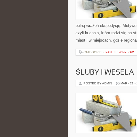
pełną wrażeń ekspedycję. Motywem
czyli kuchnia, która rodzi się na
miast i w miejscach, gdzie regiona
CATEGORIES:
PANELE WINYLOWE
ŚLUBY I WESELA
POSTED BY ADMIN
MAR - 21 -