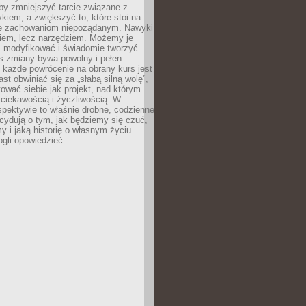
 by zmniejszyć tarcie związane z
iem, a zwiększyć to, które stoi na
e zachowaniom niepożądanym. Nawyki
kiem, lecz narzędziem. Możemy je
 modyfikować i świadomie tworzyć
s zmiany bywa powolny i pełen
e każde powrócenie na obrany kurs jest
st obwiniać się za „słabą silną wolę”,
tować siebie jak projekt, nad którym
ciekawością i życzliwością. W
spektywie to właśnie drobne, codzienne
cydują o tym, jak będziemy się czuć,
y i jaką historię o własnym życiu
gli opowiedzieć.