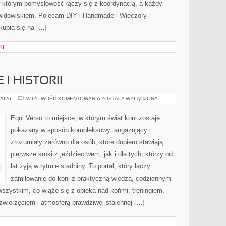
 w którym pomysłowość łączy się z koordynacją, a każdy
widowiskiem. Polecam DIY i Handmade i Wieczory
kupia się na […]
KI
I HISTORII
KOŃ
 2026
MOŻLIWOŚĆ KOMENTOWANIA
ZOSTAŁA WYŁĄCZONA
W
KULTURZE
I
Equi Verso to miejsce, w którym świat koni zostaje
HISTORII
pokazany w sposób kompleksowy, angażujący i
zrozumiały zarówno dla osób, które dopiero stawiają
pierwsze kroki z jeździectwem, jak i dla tych, którzy od
lat żyją w rytmie stadniny. To portal, który łączy
zamiłowanie do koni z praktyczną wiedzą, codziennym
szystkim, co wiąże się z opieką nad końmi, treningiem,
 zwierzęciem i atmosferą prawdziwej stajennej […]