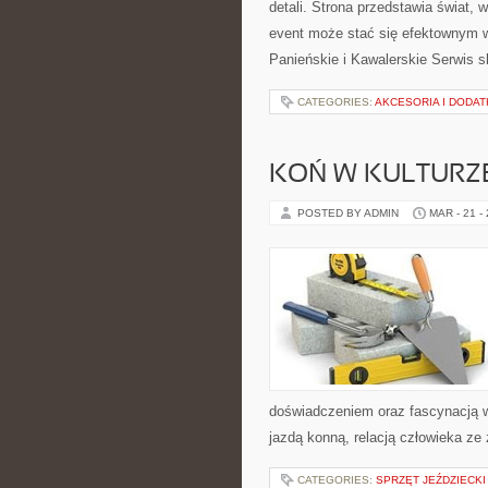
detali. Strona przedstawia świat,
event może stać się efektownym 
Panieńskie i Kawalerskie Serwis s
CATEGORIES:
AKCESORIA I DODAT
KOŃ W KULTURZE 
POSTED BY ADMIN
MAR - 21 -
doświadczeniem oraz fascynacją w
jazdą konną, relacją człowieka ze
CATEGORIES:
SPRZĘT JEŹDZIECKI