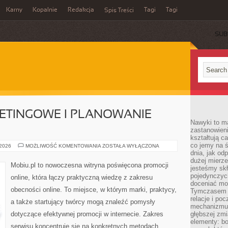
Karny
Kopalnie
Redakcja
Tagi
Tagi
Spis Treści
SUB
ETINGOWE I PLANOWANIE
Nawyki to m
zastanowieni
kształtują c
co jemy na ś
STRATEGIE
 2026
MOŻLIWOŚĆ KOMENTOWANIA
ZOSTAŁA WYŁĄCZONA
MARKETINGOWE
dnia, jak o
I
dużej mierz
PLANOWANIE
Mobiu.pl to nowoczesna witryna poświęcona promocji
jesteśmy skł
KAMPANII
pojedynczych
online, która łączy praktyczną wiedzę z zakresu
doceniać mo
obecności online. To miejsce, w którym marki, praktycy,
Tymczasem t
relacje i po
a także startujący twórcy mogą znaleźć pomysły
mechanizmu 
dotyczące efektywnej promocji w internecie. Zakres
głębszej zmi
elementy: bo
serwisu koncentruje się na konkretnych metodach