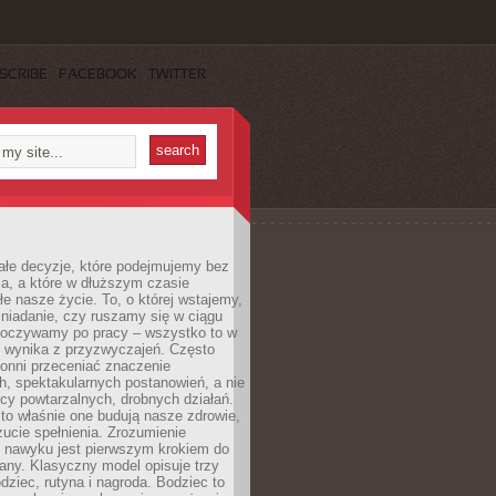
SCRIBE
FACEBOOK
TWITTER
ałe decyzje, które podejmujemy bez
a, a które w dłuższym czasie
ałe nasze życie. To, o której wstajemy,
niadanie, czy ruszamy się w ciągu
dpoczywamy po pracy – wszystko to w
e wynika z przyzwyczajeń. Często
onni przeceniać znaczenie
, spektakularnych postanowień, a nie
cy powtarzalnych, drobnych działań.
o właśnie one budują nasze zdrowie,
czucie spełnienia. Zrozumienie
nawyku jest pierwszym krokiem do
any. Klasyczny model opisuje trzy
dziec, rutyna i nagroda. Bodziec to