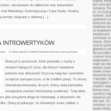
sygnał, któ
być pora dni
zności, docieraniem do odbiorców oraz tworzeniem
sytuacja. Ru
mail Marketing i Automatyzacja i Case Study i Analizy
to, co zysku
kontroli. Je
są tematy związane z reklamą […]
spotkaniu z
bodźcem jest
chwilowe uko
na brutalnym
świadomym p
zachować te
rutynę. Zami
LA INTROWERTYKÓW
można sprób
głębokich o
DIETA
 2026
MOŻLIWOŚĆ KOMENTOWANIA
ZOSTAŁA WYŁĄCZONA
Na początku
I
czasem mózg
RUCH
reagowania i
DLA
Drarry.pl to przestrzeń, które powstało z myślą o
INTROWERTYKÓW
staje się na
osobach lubiących ciszę, dla których świadome
wiedzę nauko
trwałe zmian
jedzenie oraz aktywność fizyczna mają być sposobem
ekonomia beh
i narzędzi, 
na lepsze samopoczucie, a nie źródłem presji. To strona
sprzyjające
internetowa kierowany do tych, którzy wolą kameralne
znaleźć nie
tłumaczące, 
rozwiązania zamiast intensywnej rywalizacji. Tutaj dieta
systemy nag
lecz jako przyjazna droga do równowagi, a aktywność nie
wsparcie spo
sile woli. 
łku. Drarry.pl pokazuje, że introwertyk może zadbać o
zmienna, a 
nawet wtedy