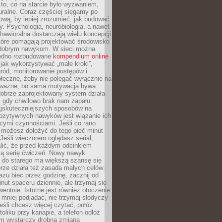
 to, co na starcie było wyzwaniem,
turalne. Coraz częściej sięgamy po
wą, by lepiej zrozumieć, jak budować
y. Psychologia, neurobiologia, a nawet
awioralna dostarczają wielu koncepcji
które pomagają projektować środowisko
 dobrym nawykom. W sieci można
jedno rozbudowane
kompendium online
jak wykorzystywać „małe kroki”,
ród, monitorowanie postępów i
łeczne, żeby nie polegać wyłącznie na
To ważne, bo sama motywacja bywa
dobrze zaprojektowany system działa
, gdy chwilowo brak nam zapału.
jskuteczniejszych sposobów na
ozytywnych nawyków jest wiązanie ich
jącymi czynnościami. Jeśli co rano
 możesz dołożyć do tego pięć minut
 Jeśli wieczorem oglądasz serial,
lić, że przed każdym odcinkiem
ką serię ćwiczeń. Nowy nawyk
” do starego ma większą szansę się
brze działa też zasada małych celów:
azu biec przez godzinę, zacznij od
inut spaceru dziennie, ale trzymaj się
entnie. Istotne jest również otoczenie.
 mniej podjadać, nie trzymaj słodyczy
eśli chcesz więcej czytać, połóż
toliku przy kanapie, a telefon odłóż
em wystarczy drobna zmiana