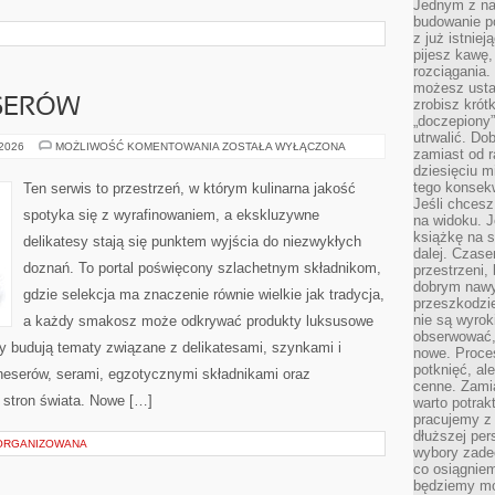
Jednym z na
budowanie p
z już istnie
pijesz kawę,
rozciągania.
możesz usta
SERÓW
zrobisz krót
„doczepiony
utrwalić. Do
RYBY
 2026
MOŻLIWOŚĆ KOMENTOWANIA
ZOSTAŁA WYŁĄCZONA
zamiast od r
DLA
dziesięciu m
KONESERÓW
tego konsekw
Ten serwis to przestrzeń, w którym kulinarna jakość
Jeśli chcesz
spotyka się z wyrafinowaniem, a ekskluzywne
na widoku. J
książkę na s
delikatesy stają się punktem wyjścia do niezwykłych
dalej. Czas
doznań. To portal poświęcony szlachetnym składnikom,
przestrzeni,
dobrym nawyk
gdzie selekcja ma znaczenie równie wielkie jak tradycja,
przeszkodzi
nie są wyro
a każdy smakosz może odkrywać produkty luksusowe
obserwować,
y budują tematy związane z delikatesami, szynkami i
nowe. Proce
potknięć, al
neserów, serami, egzotycznymi składnikami oraz
cenne. Zamia
h stron świata. Nowe […]
warto potrak
pracujemy z 
dłuższej per
ORGANIZOWANA
wybory zade
co osiągniem
będziemy mo