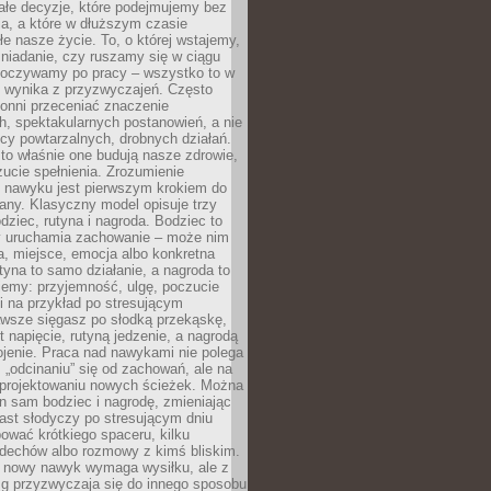
ałe decyzje, które podejmujemy bez
a, a które w dłuższym czasie
ałe nasze życie. To, o której wstajemy,
niadanie, czy ruszamy się w ciągu
dpoczywamy po pracy – wszystko to w
e wynika z przyzwyczajeń. Często
onni przeceniać znaczenie
, spektakularnych postanowień, a nie
cy powtarzalnych, drobnych działań.
o właśnie one budują nasze zdrowie,
czucie spełnienia. Zrozumienie
nawyku jest pierwszym krokiem do
any. Klasyczny model opisuje trzy
dziec, rutyna i nagroda. Bodziec to
ry uruchamia zachowanie – może nim
a, miejsce, emocja albo konkretna
tyna to samo działanie, a nagroda to
jemy: przyjemność, ulgę, poczucie
śli na przykład po stresującym
awsze sięgasz po słodką przekąskę,
 napięcie, rutyną jedzenie, a nagrodą
jenie. Praca nad nawykami nie polega
 „odcinaniu” się od zachowań, ale na
rojektowaniu nowych ścieżek. Można
n sam bodziec i nagrodę, zmieniając
ast słodyczy po stresującym dniu
ować krótkiego spaceru, kilku
ddechów albo rozmowy z kimś bliskim.
 nowy nawyk wymaga wysiłku, ale z
 przyzwyczaja się do innego sposobu