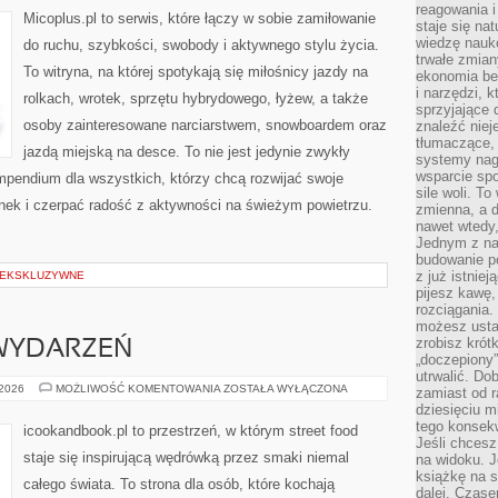
reagowania i
SPRZĘTU
Micoplus.pl to serwis, które łączy w sobie zamiłowanie
staje się na
wiedzę nauko
do ruchu, szybkości, swobody i aktywnego stylu życia.
trwałe zmian
To witryna, na której spotykają się miłośnicy jazdy na
ekonomia beh
i narzędzi, 
rolkach, wrotek, sprzętu hybrydowego, łyżew, a także
sprzyjające
osoby zainteresowane narciarstwem, snowboardem oraz
znaleźć nie
tłumaczące, 
jazdą miejską na desce. To nie jest jedynie zwykły
systemy nag
wsparcie spo
ompendium dla wszystkich, którzy chcą rozwijać swoje
sile woli. 
ek i czerpać radość z aktywności na świeżym powietrzu.
zmienna, a 
nawet wtedy
Jednym z na
budowanie p
z już istnie
 EKSKLUZYWNE
pijesz kawę,
rozciągania.
możesz usta
zrobisz krót
 WYDARZEŃ
„doczepiony
utrwalić. Do
STREET
 2026
MOŻLIWOŚĆ KOMENTOWANIA
ZOSTAŁA WYŁĄCZONA
zamiast od r
FOOD
dziesięciu m
Z
WYDARZEŃ
tego konsekw
icookandbook.pl to przestrzeń, w którym street food
Jeśli chcesz
staje się inspirującą wędrówką przez smaki niemal
na widoku. J
książkę na s
całego świata. To strona dla osób, które kochają
dalej. Czas