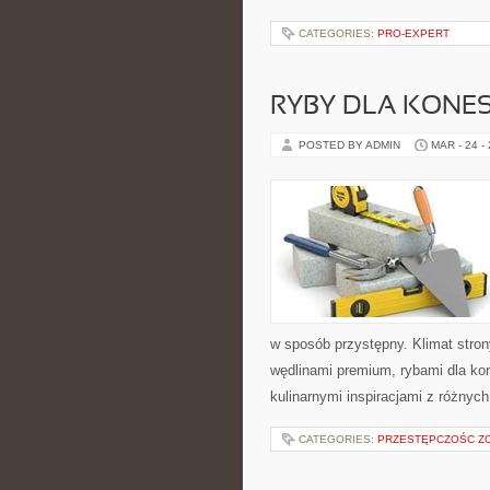
CATEGORIES:
PRO-EXPERT
RYBY DLA KONE
POSTED BY ADMIN
MAR - 24 -
w sposób przystępny. Klimat stron
wędlinami premium, rybami dla ko
kulinarnymi inspiracjami z różnyc
CATEGORIES:
PRZESTĘPCZOŚC Z