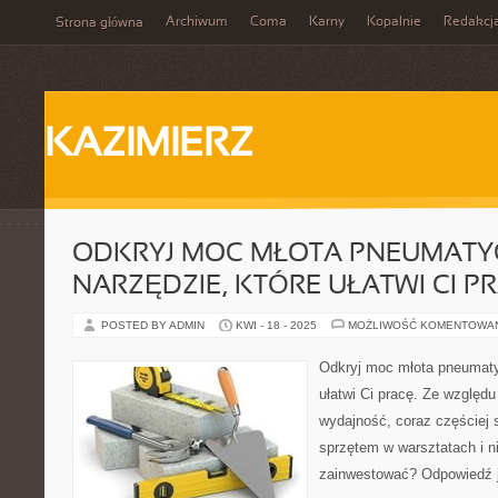
Archiwum
Coma
Karny
Kopalnie
Redakcj
Strona główna
KAZIMIERZ
ODKRYJ MOC MŁOTA PNEUMATY
NARZĘDZIE, KTÓRE UŁATWI CI P
POSTED BY ADMIN
KWI - 18 - 2025
MOŻLIWOŚĆ KOMENTOWA
Odkryj moc młota pneumaty
ułatwi Ci pracę. Ze względ
wydajność, coraz częściej 
sprzętem w warsztatach i ni
zainwestować? Odpowiedź je