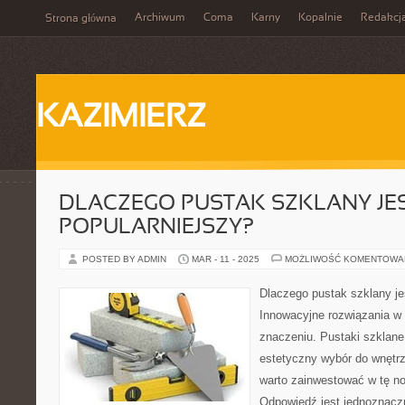
Archiwum
Coma
Karny
Kopalnie
Redakcj
Strona główna
KAZIMIERZ
DLACZEGO PUSTAK SZKLANY JE
POPULARNIEJSZY?
POSTED BY ADMIN
MAR - 11 - 2025
MOŻLIWOŚĆ KOMENTOWA
Dlaczego pustak szklany je
Innowacyjne rozwiązania w
znaczeniu. Pustaki szklane
estetyczny wybór do wnętrz
warto zainwestować w tę n
Odpowiedź jest jednoznaczn