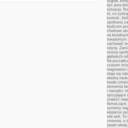
sygnał, któ
być pora dni
sytuacja. Ru
to, co zysku
kontroli. Je
spotkaniu z
bodźcem jest
chwilowe uko
na brutalnym
świadomym p
zachować te
rutynę. Zami
można sprób
głębokich o
Na początku
czasem mózg
reagowania i
staje się na
wiedzę nauko
trwałe zmian
ekonomia beh
i narzędzi, 
sprzyjające
znaleźć nie
tłumaczące, 
systemy nag
wsparcie spo
sile woli. 
zmienna, a 
nawet wtedy