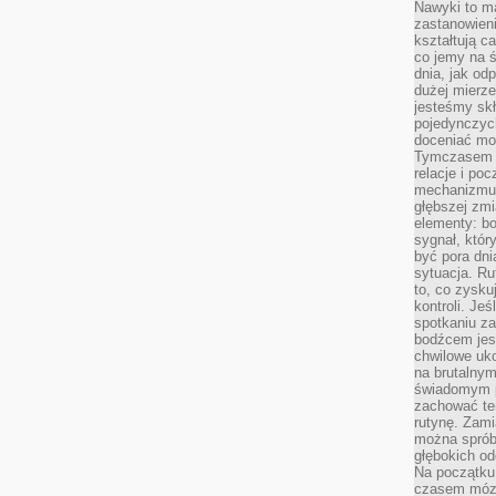
Nawyki to m
zastanowieni
kształtują c
co jemy na ś
dnia, jak o
dużej mierz
jesteśmy skł
pojedynczych
doceniać mo
Tymczasem t
relacje i po
mechanizmu 
głębszej zmi
elementy: bo
sygnał, któ
być pora dni
sytuacja. Ru
to, co zysku
kontroli. Je
spotkaniu z
bodźcem jest
chwilowe uko
na brutalnym
świadomym p
zachować te
rutynę. Zami
można sprób
głębokich o
Na początku
czasem mózg