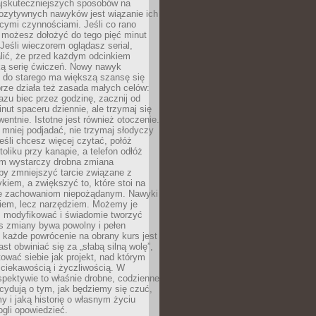
jskuteczniejszych sposobów na
ozytywnych nawyków jest wiązanie ich
jącymi czynnościami. Jeśli co rano
 możesz dołożyć do tego pięć minut
 Jeśli wieczorem oglądasz serial,
lić, że przed każdym odcinkiem
ką serię ćwiczeń. Nowy nawyk
” do starego ma większą szansę się
brze działa też zasada małych celów:
azu biec przez godzinę, zacznij od
inut spaceru dziennie, ale trzymaj się
entnie. Istotne jest również otoczenie.
 mniej podjadać, nie trzymaj słodyczy
eśli chcesz więcej czytać, połóż
toliku przy kanapie, a telefon odłóż
em wystarczy drobna zmiana
 by zmniejszyć tarcie związane z
iem, a zwiększyć to, które stoi na
e zachowaniom niepożądanym. Nawyki
kiem, lecz narzędziem. Możemy je
 modyfikować i świadomie tworzyć
s zmiany bywa powolny i pełen
e każde powrócenie na obrany kurs jest
st obwiniać się za „słabą silną wolę”,
tować siebie jak projekt, nad którym
ciekawością i życzliwością. W
spektywie to właśnie drobne, codzienne
cydują o tym, jak będziemy się czuć,
y i jaką historię o własnym życiu
gli opowiedzieć.