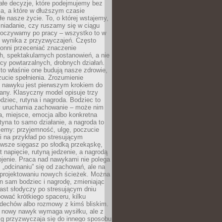
ałe decyzje, które podejmujemy bez
a, a które w dłuższym czasie
ałe nasze życie. To, o której wstajemy,
niadanie, czy ruszamy się w ciągu
dpoczywamy po pracy – wszystko to w
e wynika z przyzwyczajeń. Często
onni przeceniać znaczenie
, spektakularnych postanowień, a nie
cy powtarzalnych, drobnych działań.
o właśnie one budują nasze zdrowie,
czucie spełnienia. Zrozumienie
nawyku jest pierwszym krokiem do
any. Klasyczny model opisuje trzy
dziec, rutyna i nagroda. Bodziec to
ry uruchamia zachowanie – może nim
a, miejsce, emocja albo konkretna
tyna to samo działanie, a nagroda to
jemy: przyjemność, ulgę, poczucie
śli na przykład po stresującym
awsze sięgasz po słodką przekąskę,
 napięcie, rutyną jedzenie, a nagrodą
jenie. Praca nad nawykami nie polega
 „odcinaniu” się od zachowań, ale na
rojektowaniu nowych ścieżek. Można
n sam bodziec i nagrodę, zmieniając
ast słodyczy po stresującym dniu
ować krótkiego spaceru, kilku
ddechów albo rozmowy z kimś bliskim.
 nowy nawyk wymaga wysiłku, ale z
 przyzwyczaja się do innego sposobu