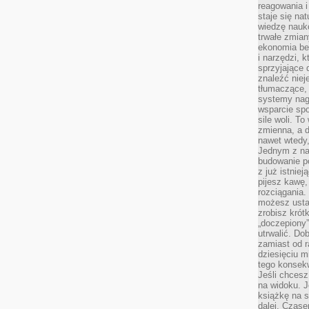
reagowania i
staje się na
wiedzę nauko
trwałe zmian
ekonomia beh
i narzędzi, 
sprzyjające
znaleźć nie
tłumaczące, 
systemy nag
wsparcie spo
sile woli. 
zmienna, a 
nawet wtedy
Jednym z na
budowanie p
z już istnie
pijesz kawę,
rozciągania.
możesz usta
zrobisz krót
„doczepiony
utrwalić. Do
zamiast od r
dziesięciu m
tego konsekw
Jeśli chcesz
na widoku. J
książkę na s
dalej. Czas