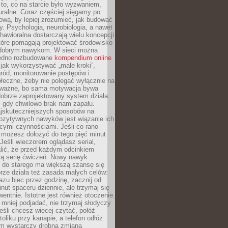
 to, co na starcie było wyzwaniem,
turalne. Coraz częściej sięgamy po
wą, by lepiej zrozumieć, jak budować
y. Psychologia, neurobiologia, a nawet
awioralna dostarczają wielu koncepcji
które pomagają projektować środowisko
 dobrym nawykom. W sieci można
jedno rozbudowane
kompendium online
jak wykorzystywać „małe kroki”,
ród, monitorowanie postępów i
łeczne, żeby nie polegać wyłącznie na
To ważne, bo sama motywacja bywa
dobrze zaprojektowany system działa
, gdy chwilowo brak nam zapału.
jskuteczniejszych sposobów na
ozytywnych nawyków jest wiązanie ich
jącymi czynnościami. Jeśli co rano
 możesz dołożyć do tego pięć minut
 Jeśli wieczorem oglądasz serial,
lić, że przed każdym odcinkiem
ką serię ćwiczeń. Nowy nawyk
” do starego ma większą szansę się
brze działa też zasada małych celów:
azu biec przez godzinę, zacznij od
inut spaceru dziennie, ale trzymaj się
entnie. Istotne jest również otoczenie.
 mniej podjadać, nie trzymaj słodyczy
eśli chcesz więcej czytać, połóż
toliku przy kanapie, a telefon odłóż
em wystarczy drobna zmiana