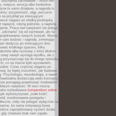
ry uruchamia zachowanie – może nim
a, miejsce, emocja albo konkretna
tyna to samo działanie, a nagroda to
jemy: przyjemność, ulgę, poczucie
śli na przykład po stresującym
awsze sięgasz po słodką przekąskę,
 napięcie, rutyną jedzenie, a nagrodą
jenie. Praca nad nawykami nie polega
 „odcinaniu” się od zachowań, ale na
rojektowaniu nowych ścieżek. Można
n sam bodziec i nagrodę, zmieniając
ast słodyczy po stresującym dniu
ować krótkiego spaceru, kilku
ddechów albo rozmowy z kimś bliskim.
 nowy nawyk wymaga wysiłku, ale z
 przyzwyczaja się do innego sposobu
 to, co na starcie było wyzwaniem,
turalne. Coraz częściej sięgamy po
wą, by lepiej zrozumieć, jak budować
y. Psychologia, neurobiologia, a nawet
awioralna dostarczają wielu koncepcji
które pomagają projektować środowisko
 dobrym nawykom. W sieci można
jedno rozbudowane
kompendium online
jak wykorzystywać „małe kroki”,
ród, monitorowanie postępów i
łeczne, żeby nie polegać wyłącznie na
To ważne, bo sama motywacja bywa
dobrze zaprojektowany system działa
, gdy chwilowo brak nam zapału.