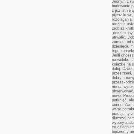
Jednym z na
budowanie p
z już istnie
pijesz kawę,
rozciągania.
możesz usta
zrobisz krót
„doczepiony
utrwalić. Do
zamiast od r
dziesięciu m
tego konsekw
Jeśli chcesz
na widoku. J
książkę na s
dalej. Czas
przestrzeni,
dobrym nawyk
przeszkodzi
nie są wyro
obserwować,
nowe. Proce
potknięć, al
cenne. Zamia
warto potrak
pracujemy z 
dłuższej per
wybory zade
co osiągniem
będziemy mo