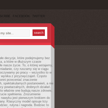
SCRIBE
FACEBOOK
TWITTER
ałe decyzje, które podejmujemy bez
a, a które w dłuższym czasie
ałe nasze życie. To, o której wstajemy,
niadanie, czy ruszamy się w ciągu
dpoczywamy po pracy – wszystko to w
e wynika z przyzwyczajeń. Często
onni przeceniać znaczenie
, spektakularnych postanowień, a nie
cy powtarzalnych, drobnych działań.
o właśnie one budują nasze zdrowie,
czucie spełnienia. Zrozumienie
nawyku jest pierwszym krokiem do
any. Klasyczny model opisuje trzy
dziec, rutyna i nagroda. Bodziec to