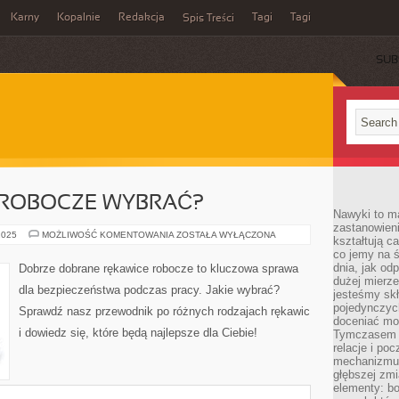
Karny
Kopalnie
Redakcja
Tagi
Tagi
Spis Treści
SUB
 ROBOCZE WYBRAĆ?
Nawyki to m
zastanowieni
JAKIE
2025
MOŻLIWOŚĆ KOMENTOWANIA
ZOSTAŁA WYŁĄCZONA
kształtują c
RĘKAWICE
co jemy na ś
ROBOCZE
WYBRAĆ?
dnia, jak o
Dobrze dobrane rękawice robocze to kluczowa sprawa
dużej mierz
dla bezpieczeństwa podczas pracy. Jakie wybrać?
jesteśmy skł
pojedynczych
Sprawdź nasz przewodnik po różnych rodzajach rękawic
doceniać mo
i dowiedz się, które będą najlepsze dla Ciebie!
Tymczasem t
relacje i po
mechanizmu 
głębszej zmi
elementy: bo