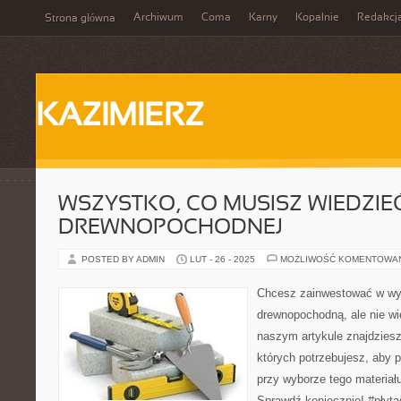
Archiwum
Coma
Karny
Kopalnie
Redakcj
Strona główna
KAZIMIERZ
WSZYSTKO, CO MUSISZ WIEDZIEĆ
DREWNOPOCHODNEJ
POSTED BY ADMIN
LUT - 26 - 2025
MOŻLIWOŚĆ KOMENTOWA
Chcesz zainwestować w wyj
drewnopochodną, ale nie w
naszym artykule znajdziesz
których potrzebujesz, aby 
przy wyborze tego materiał
Sprawdź koniecznie! #płyt