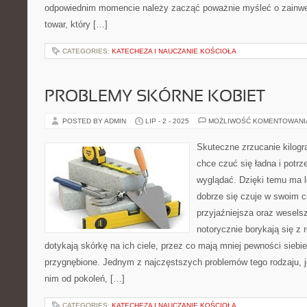
odpowiednim momencie należy zacząć poważnie myśleć o zainwes
towar, który […]
CATEGORIES:
KATECHEZA I NAUCZANIE KOŚCIOŁA
PROBLEMY SKÓRNE KOBIET
POSTED BY ADMIN
LIP - 2 - 2025
MOŻLIWOŚĆ KOMENTOWAN
Skuteczne zrzucanie kilog
chce czuć się ładna i potrz
wyglądać. Dzięki temu ma 
dobrze się czuje w swoim ci
przyjaźniejsza oraz wesel
notorycznie borykają się z 
dotykają skórkę na ich ciele, przez co mają mniej pewności siebie
przygnębione. Jednym z najczęstszych problemów tego rodzaju, jes
nim od pokoleń, […]
CATEGORIES:
KATECHEZA I NAUCZANIE KOŚCIOŁA