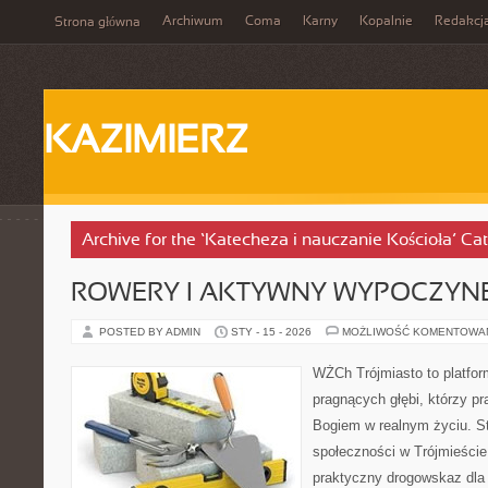
Archiwum
Coma
Karny
Kopalnie
Redakcj
Strona główna
KAZIMIERZ
Archive for the ‘Katecheza i nauczanie Kościoła’ Ca
ROWERY I AKTYWNY WYPOCZYN
POSTED BY ADMIN
STY - 15 - 2026
MOŻLIWOŚĆ KOMENTOWA
WŻCh Trójmiasto to platfor
pragnących głębi, którzy pr
Bogiem w realnym życiu. St
społeczności w Trójmieście
praktyczny drogowskaz dla