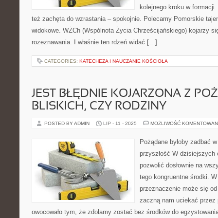
kolejnego kroku w formacji. 
też zachęta do wzrastania – spokojnie. Polecamy Pomorskie taje
widokowe. WŻCh (Wspólnota Życia Chrześcijańskiego) kojarzy si
rozeznawania. I właśnie ten rdzeń widać […]
CATEGORIES:
KATECHEZA I NAUCZANIE KOŚCIOŁA
JEST BŁĘDNIE KOJARZONA Z PO
BLISKICH, CZY RODZINY
POSTED BY ADMIN
LIP - 11 - 2025
MOŻLIWOŚĆ KOMENTOWAN
Pożądane byłoby zadbać w 
przyszłość W dzisiejszyc
pozwolić dosłownie na wszy
tego kongruentne środki. W
przeznaczenie może się od 
zaczną nam uciekać przez 
owocowało tym, że zdołamy zostać bez środków do egzystowania