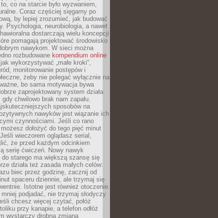
 to, co na starcie było wyzwaniem,
turalne. Coraz częściej sięgamy po
wą, by lepiej zrozumieć, jak budować
y. Psychologia, neurobiologia, a nawet
awioralna dostarczają wielu koncepcji
które pomagają projektować środowisko
 dobrym nawykom. W sieci można
jedno rozbudowane
kompendium online
jak wykorzystywać „małe kroki”,
ród, monitorowanie postępów i
łeczne, żeby nie polegać wyłącznie na
To ważne, bo sama motywacja bywa
dobrze zaprojektowany system działa
, gdy chwilowo brak nam zapału.
jskuteczniejszych sposobów na
ozytywnych nawyków jest wiązanie ich
jącymi czynnościami. Jeśli co rano
 możesz dołożyć do tego pięć minut
 Jeśli wieczorem oglądasz serial,
lić, że przed każdym odcinkiem
ką serię ćwiczeń. Nowy nawyk
” do starego ma większą szansę się
brze działa też zasada małych celów:
azu biec przez godzinę, zacznij od
inut spaceru dziennie, ale trzymaj się
entnie. Istotne jest również otoczenie.
 mniej podjadać, nie trzymaj słodyczy
eśli chcesz więcej czytać, połóż
toliku przy kanapie, a telefon odłóż
em wystarczy drobna zmiana