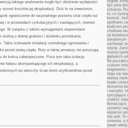
sygnał, któ
kwencją takiego anulowania mogło być obniżenie wydajności
być pora dni
y wzrost kosztów jej eksploatacji. Dziś to na inwestorze,
sytuacja. Ru
to, co zysku
ązek ograniczenie do racjonalnego poziomu strat ciepła tuż
kontroli. Je
spotkaniu z
wej i w przewodach cyrkulacyjnych i zasilających, również
bodźcem jest
ego. W związku z takimi wymaganiami wspomniane
chwilowe uko
na brutalnym
tuliną o dobrej grubości i dzielniku przenikania.
świadomym p
. Takie izolowanie instalacji centralnego ogrzewania i
zachować te
rutynę. Zami
ko przed stratą ciepła. Rury w takiej armatury nie poruszają
można sprób
głębokich o
ku do końca zabezpieczone. Poza tym taka izolacja
Na początku
enie hałasu akompaniującego ich eksploatacji, a
czasem mózg
reagowania i
wiedzionych po wierzchy ścian broni użytkowników przed
staje się na
wiedzę nauko
trwałe zmian
ekonomia beh
i narzędzi, 
sprzyjające
znaleźć nie
tłumaczące, 
systemy nag
wsparcie spo
sile woli. 
zmienna, a 
nawet wtedy