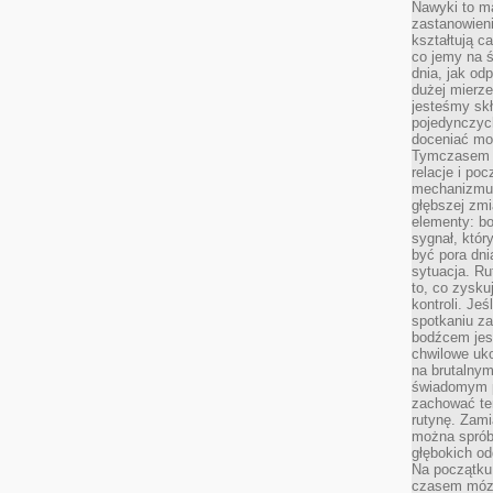
Nawyki to m
zastanowieni
kształtują c
co jemy na ś
dnia, jak o
dużej mierz
jesteśmy skł
pojedynczych
doceniać mo
Tymczasem t
relacje i po
mechanizmu 
głębszej zmi
elementy: bo
sygnał, któ
być pora dni
sytuacja. Ru
to, co zysku
kontroli. Je
spotkaniu z
bodźcem jest
chwilowe uko
na brutalnym
świadomym p
zachować te
rutynę. Zami
można sprób
głębokich o
Na początku
czasem mózg