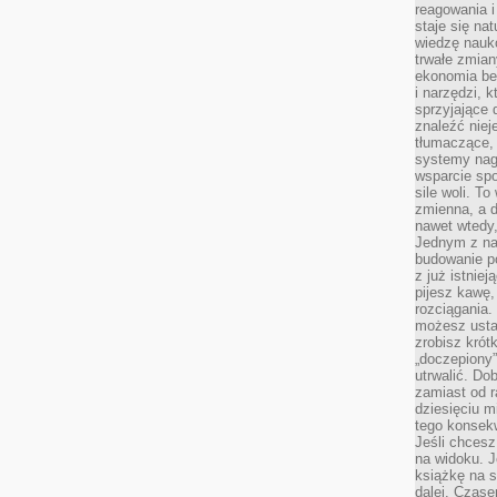
reagowania i
staje się na
wiedzę nauko
trwałe zmian
ekonomia beh
i narzędzi, 
sprzyjające
znaleźć nie
tłumaczące, 
systemy nag
wsparcie spo
sile woli. 
zmienna, a 
nawet wtedy
Jednym z na
budowanie p
z już istnie
pijesz kawę,
rozciągania.
możesz usta
zrobisz krót
„doczepiony
utrwalić. Do
zamiast od r
dziesięciu m
tego konsekw
Jeśli chcesz
na widoku. J
książkę na s
dalej. Czas