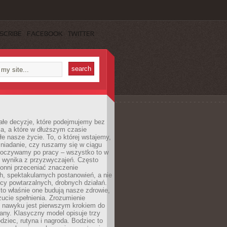
SCRIBE
FACEBOOK
TWITTER
ałe decyzje, które podejmujemy bez
a, a które w dłuższym czasie
ałe nasze życie. To, o której wstajemy,
niadanie, czy ruszamy się w ciągu
dpoczywamy po pracy – wszystko to w
e wynika z przyzwyczajeń. Często
onni przeceniać znaczenie
, spektakularnych postanowień, a nie
cy powtarzalnych, drobnych działań.
o właśnie one budują nasze zdrowie,
czucie spełnienia. Zrozumienie
nawyku jest pierwszym krokiem do
any. Klasyczny model opisuje trzy
dziec, rutyna i nagroda. Bodziec to