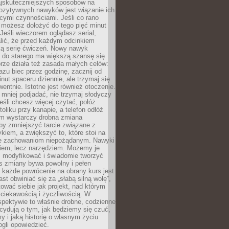
jskuteczniejszych sposobów na
ozytywnych nawyków jest wiązanie ich
jącymi czynnościami. Jeśli co rano
 możesz dołożyć do tego pięć minut
 Jeśli wieczorem oglądasz serial,
lić, że przed każdym odcinkiem
ką serię ćwiczeń. Nowy nawyk
” do starego ma większą szansę się
brze działa też zasada małych celów:
azu biec przez godzinę, zacznij od
inut spaceru dziennie, ale trzymaj się
entnie. Istotne jest również otoczenie.
 mniej podjadać, nie trzymaj słodyczy
eśli chcesz więcej czytać, połóż
toliku przy kanapie, a telefon odłóż
em wystarczy drobna zmiana
 by zmniejszyć tarcie związane z
iem, a zwiększyć to, które stoi na
e zachowaniom niepożądanym. Nawyki
kiem, lecz narzędziem. Możemy je
 modyfikować i świadomie tworzyć
s zmiany bywa powolny i pełen
e każde powrócenie na obrany kurs jest
st obwiniać się za „słabą silną wolę”,
tować siebie jak projekt, nad którym
ciekawością i życzliwością. W
spektywie to właśnie drobne, codzienne
cydują o tym, jak będziemy się czuć,
y i jaką historię o własnym życiu
gli opowiedzieć.