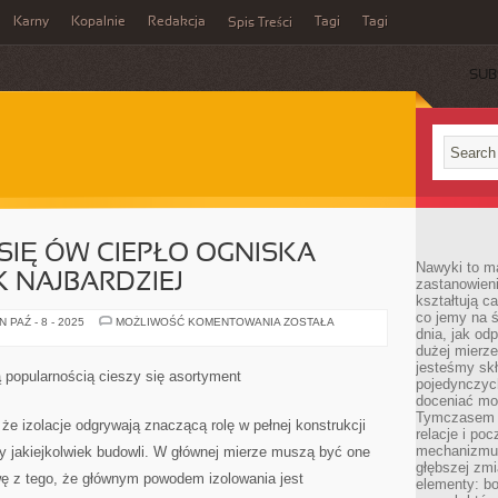
Karny
Kopalnie
Redakcja
Tagi
Tagi
Spis Treści
SUB
 SIĘ ÓW CIEPŁO OGNISKA
Nawyki to m
 NAJBARDZIEJ
zastanowieni
kształtują c
co jemy na ś
A
 PAŹ - 8 - 2025
MOŻLIWOŚĆ KOMENTOWANIA
ZOSTAŁA
dnia, jak o
Z
CZYM
dużej mierz
ŁĄCZY
jesteśmy skł
SIĘ
 popularnością cieszy się asortyment
ÓW
pojedynczych
CIEPŁO
doceniać mo
OGNISKA
Tymczasem t
DOMOWEGO?
e izolacje odgrywają znaczącą rolę w pełnej konstrukcji
JAK
relacje i po
NAJBARDZIEJ
mechanizmu 
zy jakiejkolwiek budowli. W głównej mierze muszą być one
głębszej zmi
ę z tego, że głównym powodem izolowania jest
elementy: bo