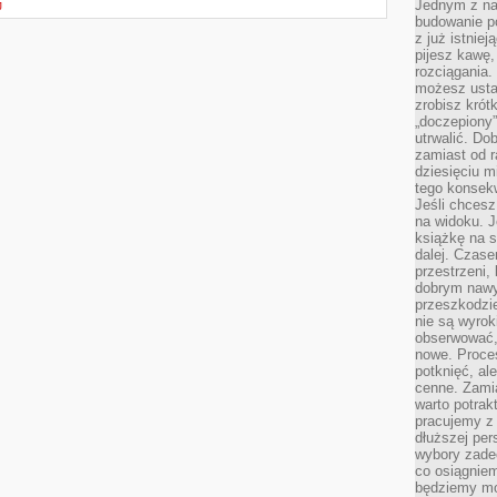
Jednym z na
J
budowanie p
z już istnie
pijesz kawę,
rozciągania.
możesz usta
zrobisz krót
„doczepiony
utrwalić. Do
zamiast od r
dziesięciu m
tego konsekw
Jeśli chcesz
na widoku. J
książkę na s
dalej. Czas
przestrzeni,
dobrym nawyk
przeszkodzi
nie są wyro
obserwować,
nowe. Proce
potknięć, al
cenne. Zamia
warto potrak
pracujemy z 
dłuższej per
wybory zade
co osiągniem
będziemy mo