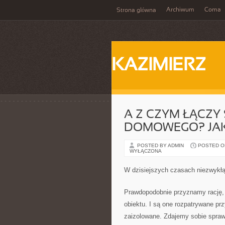
Archiwum
Coma
Strona główna
KAZIMIERZ
A Z CZYM ŁĄCZY
DOMOWEGO? JAK
POSTED BY ADMIN
POSTED ON
WYŁĄCZONA
W dzisiejszych czasach niezwykłą
Prawdopodobnie przyznamy rację, ż
obiektu. I są one rozpatrywane pr
zaizolowane. Zdajemy sobie spraw