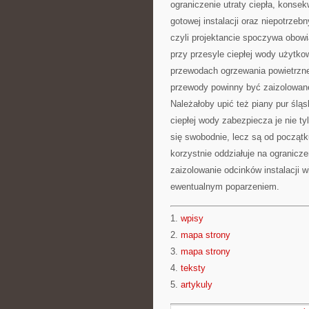
ograniczenie utraty ciepła, konse
gotowej instalacji oraz niepotrzebn
czyli projektancie spoczywa obowi
przy przesyle ciepłej wody użytko
przewodach ogrzewania powietrzn
przewody powinny być zaizolowane o
Należałoby upić też piany pur śląsk
ciepłej wody zabezpiecza je nie tyl
się swobodnie, lecz są od począt
korzystnie oddziałuje na ogranicz
zaizolowanie odcinków instalacji 
ewentualnym poparzeniem.
1.
wpisy
2.
mapa strony
3.
mapa strony
4.
teksty
5.
artykuly