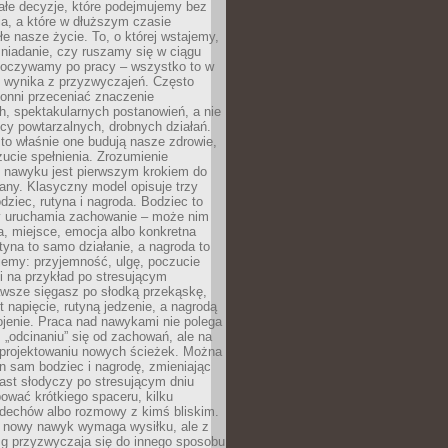
ałe decyzje, które podejmujemy bez
a, a które w dłuższym czasie
ałe nasze życie. To, o której wstajemy,
niadanie, czy ruszamy się w ciągu
dpoczywamy po pracy – wszystko to w
e wynika z przyzwyczajeń. Często
onni przeceniać znaczenie
, spektakularnych postanowień, a nie
cy powtarzalnych, drobnych działań.
o właśnie one budują nasze zdrowie,
czucie spełnienia. Zrozumienie
nawyku jest pierwszym krokiem do
any. Klasyczny model opisuje trzy
dziec, rutyna i nagroda. Bodziec to
ry uruchamia zachowanie – może nim
a, miejsce, emocja albo konkretna
tyna to samo działanie, a nagroda to
jemy: przyjemność, ulgę, poczucie
śli na przykład po stresującym
awsze sięgasz po słodką przekąskę,
 napięcie, rutyną jedzenie, a nagrodą
jenie. Praca nad nawykami nie polega
 „odcinaniu” się od zachowań, ale na
rojektowaniu nowych ścieżek. Można
n sam bodziec i nagrodę, zmieniając
ast słodyczy po stresującym dniu
ować krótkiego spaceru, kilku
ddechów albo rozmowy z kimś bliskim.
 nowy nawyk wymaga wysiłku, ale z
 przyzwyczaja się do innego sposobu