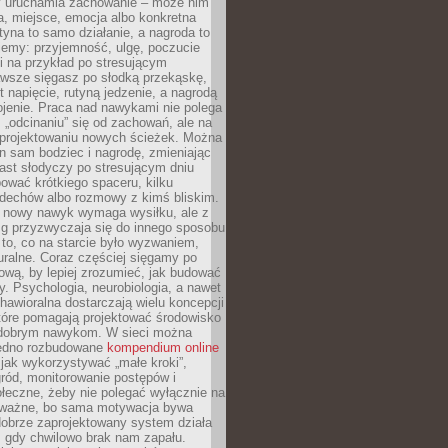
ry uruchamia zachowanie – może nim
a, miejsce, emocja albo konkretna
tyna to samo działanie, a nagroda to
jemy: przyjemność, ulgę, poczucie
śli na przykład po stresującym
awsze sięgasz po słodką przekąskę,
 napięcie, rutyną jedzenie, a nagrodą
jenie. Praca nad nawykami nie polega
 „odcinaniu” się od zachowań, ale na
rojektowaniu nowych ścieżek. Można
n sam bodziec i nagrodę, zmieniając
ast słodyczy po stresującym dniu
ować krótkiego spaceru, kilku
ddechów albo rozmowy z kimś bliskim.
 nowy nawyk wymaga wysiłku, ale z
 przyzwyczaja się do innego sposobu
 to, co na starcie było wyzwaniem,
turalne. Coraz częściej sięgamy po
wą, by lepiej zrozumieć, jak budować
y. Psychologia, neurobiologia, a nawet
awioralna dostarczają wielu koncepcji
które pomagają projektować środowisko
 dobrym nawykom. W sieci można
jedno rozbudowane
kompendium online
jak wykorzystywać „małe kroki”,
ród, monitorowanie postępów i
łeczne, żeby nie polegać wyłącznie na
To ważne, bo sama motywacja bywa
dobrze zaprojektowany system działa
, gdy chwilowo brak nam zapału.