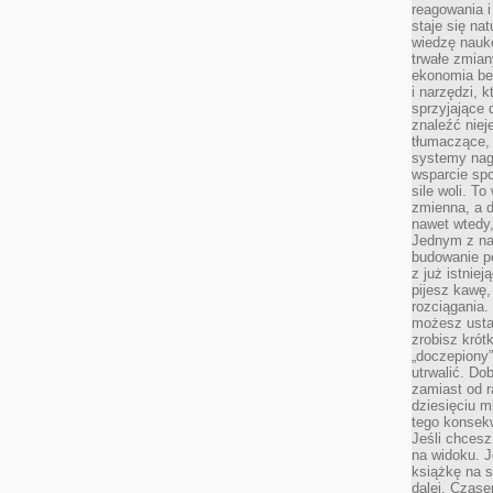
reagowania i
staje się na
wiedzę nauko
trwałe zmian
ekonomia beh
i narzędzi, 
sprzyjające
znaleźć nie
tłumaczące, 
systemy nag
wsparcie spo
sile woli. 
zmienna, a 
nawet wtedy
Jednym z na
budowanie p
z już istnie
pijesz kawę,
rozciągania.
możesz usta
zrobisz krót
„doczepiony
utrwalić. Do
zamiast od r
dziesięciu m
tego konsekw
Jeśli chcesz
na widoku. J
książkę na s
dalej. Czas