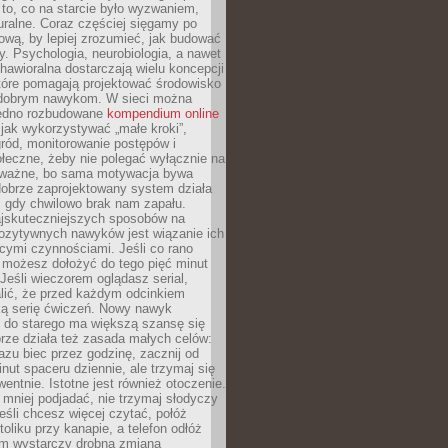
 to, co na starcie było wyzwaniem,
turalne. Coraz częściej sięgamy po
wą, by lepiej zrozumieć, jak budować
y. Psychologia, neurobiologia, a nawet
awioralna dostarczają wielu koncepcji
które pomagają projektować środowisko
 dobrym nawykom. W sieci można
jedno rozbudowane
kompendium online
jak wykorzystywać „małe kroki”,
ród, monitorowanie postępów i
łeczne, żeby nie polegać wyłącznie na
To ważne, bo sama motywacja bywa
dobrze zaprojektowany system działa
, gdy chwilowo brak nam zapału.
jskuteczniejszych sposobów na
ozytywnych nawyków jest wiązanie ich
jącymi czynnościami. Jeśli co rano
 możesz dołożyć do tego pięć minut
 Jeśli wieczorem oglądasz serial,
lić, że przed każdym odcinkiem
ką serię ćwiczeń. Nowy nawyk
” do starego ma większą szansę się
brze działa też zasada małych celów:
azu biec przez godzinę, zacznij od
inut spaceru dziennie, ale trzymaj się
entnie. Istotne jest również otoczenie.
 mniej podjadać, nie trzymaj słodyczy
eśli chcesz więcej czytać, połóż
toliku przy kanapie, a telefon odłóż
em wystarczy drobna zmiana