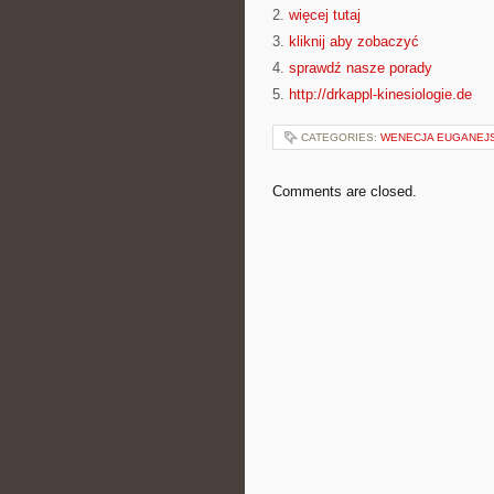
2.
więcej tutaj
3.
kliknij aby zobaczyć
4.
sprawdź nasze porady
5.
http://drkappl-kinesiologie.de
CATEGORIES:
WENECJA EUGANEJ
Comments are closed.