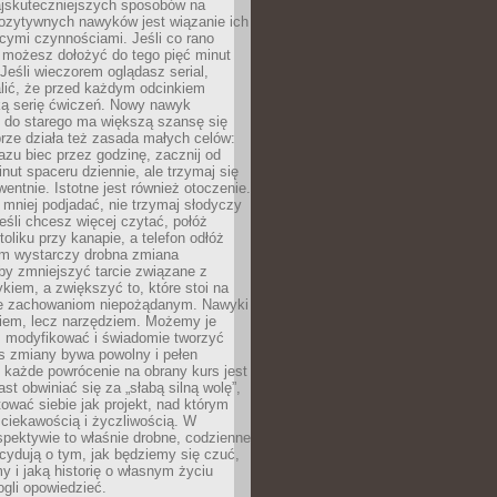
jskuteczniejszych sposobów na
ozytywnych nawyków jest wiązanie ich
jącymi czynnościami. Jeśli co rano
 możesz dołożyć do tego pięć minut
 Jeśli wieczorem oglądasz serial,
lić, że przed każdym odcinkiem
ką serię ćwiczeń. Nowy nawyk
” do starego ma większą szansę się
brze działa też zasada małych celów:
azu biec przez godzinę, zacznij od
inut spaceru dziennie, ale trzymaj się
entnie. Istotne jest również otoczenie.
 mniej podjadać, nie trzymaj słodyczy
eśli chcesz więcej czytać, połóż
toliku przy kanapie, a telefon odłóż
em wystarczy drobna zmiana
 by zmniejszyć tarcie związane z
iem, a zwiększyć to, które stoi na
e zachowaniom niepożądanym. Nawyki
kiem, lecz narzędziem. Możemy je
 modyfikować i świadomie tworzyć
s zmiany bywa powolny i pełen
e każde powrócenie na obrany kurs jest
st obwiniać się za „słabą silną wolę”,
tować siebie jak projekt, nad którym
ciekawością i życzliwością. W
spektywie to właśnie drobne, codzienne
cydują o tym, jak będziemy się czuć,
y i jaką historię o własnym życiu
gli opowiedzieć.