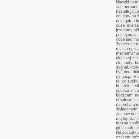
Nawyki to m
zastanowieni
kształtują c
co jemy na ś
dnia, jak o
dużej mierz
jesteśmy skł
pojedynczych
doceniać mo
Tymczasem t
relacje i po
mechanizmu 
głębszej zmi
elementy: bo
sygnał, któ
być pora dni
sytuacja. Ru
to, co zysku
kontroli. Je
spotkaniu z
bodźcem jest
chwilowe uko
na brutalnym
świadomym p
zachować te
rutynę. Zami
można sprób
głębokich o
Na początku
czasem mózg