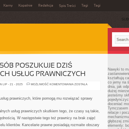
Karny
Kopalnie
Redakcja
Tagi
Tagi
Spis Treści
SUB
SÓB POSZUKUJE DZIŚ
Nawyki to m
CH USŁUG PRAWNICZYCH
zastanowieni
kształtują c
co jemy na ś
BARDZO
LIP - 21 - 2025
MOŻLIWOŚĆ KOMENTOWANIA
ZOSTAŁA
dnia, jak o
DUŻO
OSÓB
dużej mierz
POSZUKUJE
jesteśmy skł
DZIŚ
 usług prawniczych, które pomogą mu rozwiązać sprawy
pojedynczych
PROFESJONALNYCH
USŁUG
doceniać mo
PRAWNICZYCH
Tymczasem t
alnych usług prawniczych skutkiem tego, że czasy są takie,
relacje i po
mechanizmu 
będnością. W następstwie tego też prawnicy na brak zajęć
głębszej zmi
ielu klientów. Kancelarie prawne posiadają rozmaite obszary
elementy: bo