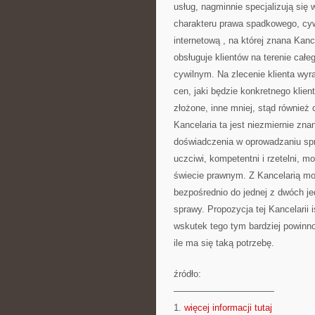
usług, nagminnie specjalizują się w
charakteru prawa spadkowego, cywi
internetową
, na której znana Kanc
obsługuje klientów na terenie całe
cywilnym. Na zlecenie klienta wyr
cen, jaki będzie konkretnego klie
złożone, inne mniej, stąd również
Kancelaria ta jest niezmiernie zn
doświadczenia w oprowadzaniu spr
uczciwi, kompetentni i rzetelni, m
świecie prawnym. Z Kancelarią moż
bezpośrednio do jednej z dwóch je
sprawy. Propozycja tej Kancelarii i
wskutek tego tym bardziej powinno
ile ma się taką potrzebę.
źródło:
———————————
1.
więcej informacji tutaj