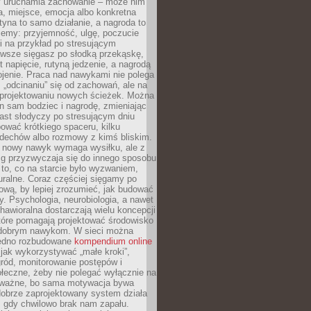
ry uruchamia zachowanie – może nim
a, miejsce, emocja albo konkretna
tyna to samo działanie, a nagroda to
jemy: przyjemność, ulgę, poczucie
śli na przykład po stresującym
awsze sięgasz po słodką przekąskę,
 napięcie, rutyną jedzenie, a nagrodą
jenie. Praca nad nawykami nie polega
 „odcinaniu” się od zachowań, ale na
rojektowaniu nowych ścieżek. Można
n sam bodziec i nagrodę, zmieniając
ast słodyczy po stresującym dniu
ować krótkiego spaceru, kilku
ddechów albo rozmowy z kimś bliskim.
 nowy nawyk wymaga wysiłku, ale z
 przyzwyczaja się do innego sposobu
 to, co na starcie było wyzwaniem,
turalne. Coraz częściej sięgamy po
wą, by lepiej zrozumieć, jak budować
y. Psychologia, neurobiologia, a nawet
awioralna dostarczają wielu koncepcji
które pomagają projektować środowisko
 dobrym nawykom. W sieci można
jedno rozbudowane
kompendium online
jak wykorzystywać „małe kroki”,
ród, monitorowanie postępów i
łeczne, żeby nie polegać wyłącznie na
To ważne, bo sama motywacja bywa
dobrze zaprojektowany system działa
, gdy chwilowo brak nam zapału.