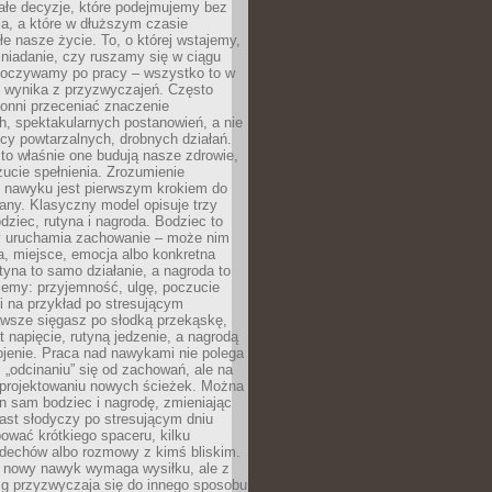
ałe decyzje, które podejmujemy bez
a, a które w dłuższym czasie
ałe nasze życie. To, o której wstajemy,
niadanie, czy ruszamy się w ciągu
dpoczywamy po pracy – wszystko to w
e wynika z przyzwyczajeń. Często
onni przeceniać znaczenie
, spektakularnych postanowień, a nie
cy powtarzalnych, drobnych działań.
o właśnie one budują nasze zdrowie,
czucie spełnienia. Zrozumienie
nawyku jest pierwszym krokiem do
any. Klasyczny model opisuje trzy
dziec, rutyna i nagroda. Bodziec to
ry uruchamia zachowanie – może nim
a, miejsce, emocja albo konkretna
tyna to samo działanie, a nagroda to
jemy: przyjemność, ulgę, poczucie
śli na przykład po stresującym
awsze sięgasz po słodką przekąskę,
 napięcie, rutyną jedzenie, a nagrodą
jenie. Praca nad nawykami nie polega
 „odcinaniu” się od zachowań, ale na
rojektowaniu nowych ścieżek. Można
n sam bodziec i nagrodę, zmieniając
ast słodyczy po stresującym dniu
ować krótkiego spaceru, kilku
ddechów albo rozmowy z kimś bliskim.
 nowy nawyk wymaga wysiłku, ale z
 przyzwyczaja się do innego sposobu