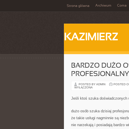
Archiwum
Coma
Strona główna
KAZIMIERZ
BARDZO DUŻO O
PROFESJONALNY
POSTED BY ADMIN
POSTED ON 
WYŁĄCZONA
Jeśli ktoś szuka doświadczonych
dużo osób szuka dzisiaj profesjon
że takie usługi nagminnie są niez
nie narzekają i posiadają bardzo w