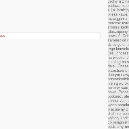
Jednym z na
budowanie p
z już istnie
pijesz kawę,
rozciągania.
możesz usta
zrobisz krót
„doczepiony
utrwalić. Do
SKA
zamiast od r
dziesięciu m
tego konsekw
Jeśli chcesz
na widoku. J
książkę na s
dalej. Czas
przestrzeni,
dobrym nawyk
przeszkodzi
nie są wyro
obserwować,
nowe. Proce
potknięć, al
cenne. Zamia
warto potrak
pracujemy z 
dłuższej per
wybory zade
co osiągniem
będziemy mo