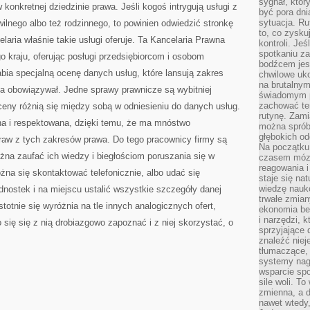
sygnał, któ
 konkretnej dziedzinie prawa. Jeśli kogoś intrygują usługi z
być pora dni
sytuacja. Ru
lnego albo też rodzinnego, to powinien odwiedzić stronkę
to, co zysku
elaria właśnie takie usługi oferuje. Ta Kancelaria Prawna
kontroli. Je
spotkaniu z
go kraju, oferując posługi przedsiębiorcom i osobom
bodźcem jest
abia specjalną ocenę danych usług, które lansują zakres
chwilowe uko
na brutalnym
nta obowiązywał. Jedne sprawy prawnicze są wybitniej
świadomym p
zachować te
 ceny różnią się między sobą w odniesieniu do danych usług.
rutynę. Zami
ana i respektowana, dzięki temu, że ma mnóstwo
można sprób
głębokich o
aw z tych zakresów prawa. Do tego pracownicy firmy są
Na początku
ożna zaufać ich wiedzy i biegłościom poruszania się w
czasem mózg
reagowania i
na się skontaktować telefonicznie, albo udać się
staje się na
wiedzę nauko
dnostek i na miejscu ustalić wszystkie szczegóły danej
trwałe zmian
stotnie się wyróżnia na tle innych analogicznych ofert,
ekonomia beh
i narzędzi, 
 się się z nią drobiazgowo zapoznać i z niej skorzystać, o
sprzyjające
znaleźć nie
tłumaczące, 
systemy nag
wsparcie spo
sile woli. 
zmienna, a 
nawet wtedy