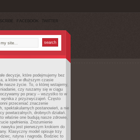
SCRIBE
FACEBOOK
TWITTER
ałe decyzje, które podejmujemy bez
a, a które w dłuższym czasie
ałe nasze życie. To, o której wstajemy,
niadanie, czy ruszamy się w ciągu
dpoczywamy po pracy – wszystko to w
e wynika z przyzwyczajeń. Często
onni przeceniać znaczenie
, spektakularnych postanowień, a nie
cy powtarzalnych, drobnych działań.
o właśnie one budują nasze zdrowie,
czucie spełnienia. Zrozumienie
nawyku jest pierwszym krokiem do
any. Klasyczny model opisuje trzy
dziec, rutyna i nagroda. Bodziec to