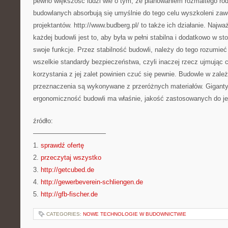
pewno większość ludzi wie o tym, że planowaniem rozmaitego rod
budowlanych absorbują się umyślnie do tego celu wyszkoleni za
projektantów. http://www.budberg.pl/ to także ich działanie. Najw
każdej budowli jest to, aby była w pełni stabilna i dodatkowo w s
swoje funkcje. Przez stabilność budowli, należy do tego rozumieć
wszelkie standardy bezpieczeństwa, czyli inaczej rzecz ujmując c
korzystania z jej zalet powinien czuć się pewnie. Budowle w zal
przeznaczenia są wykonywane z przeróżnych materiałów. Gigant
ergonomiczność budowli ma właśnie, jakość zastosowanych do jej
źródło:
———————————
1.
sprawdź ofertę
2.
przeczytaj wszystko
3.
http://getcubed.de
4.
http://gewerbeverein-schliengen.de
5.
http://gfb-fischer.de
CATEGORIES:
NOWE TECHNOLOGIE W BUDOWNICTWIE