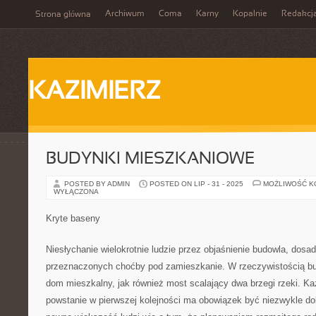
Archiwum
Coma
Karny
Kopalnie
Redakcj
Strona główna
KAZIMIERZ
BUDYNKI MIESZKANIOWE
POSTED BY ADMIN
POSTED ON LIP - 31 - 2025
MOŻLIWOŚĆ 
WYŁĄCZONA
Kryte baseny
Niesłychanie wielokrotnie ludzie przez objaśnienie budowla, dosad
przeznaczonych choćby pod zamieszkanie. W rzeczywistością b
dom mieszkalny, jak również most scalający dwa brzegi rzeki. K
powstanie w pierwszej kolejności ma obowiązek być niezwykle do