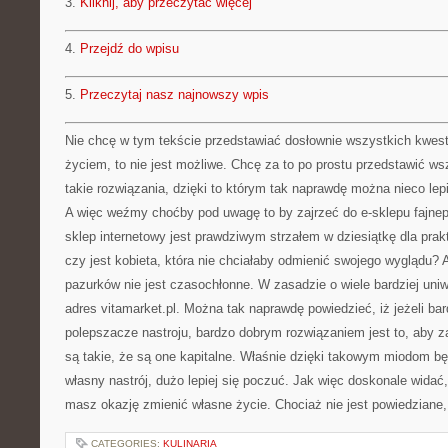
3.
Kliknij, aby przeczytać więcej
4.
Przejdź do wpisu
5.
Przeczytaj nasz najnowszy wpis
Nie chcę w tym tekście przedstawiać dosłownie wszystkich kwest
życiem, to nie jest możliwe. Chcę za to po prostu przedstawić 
takie rozwiązania, dzięki to którym tak naprawdę można nieco lepi
A więc weźmy choćby pod uwagę to by zajrzeć do e-sklepu fajnep
sklep internetowy jest prawdziwym strzałem w dziesiątkę dla prak
czy jest kobieta, która nie chciałaby odmienić swojego wyglądu?
pazurków nie jest czasochłonne. W zasadzie o wiele bardziej uni
adres vitamarket.pl. Można tak naprawdę powiedzieć, iż jeżeli bar
polepszacze nastroju, bardzo dobrym rozwiązaniem jest to, aby 
są takie, że są one kapitalne. Właśnie dzięki takowym miodom b
własny nastrój, dużo lepiej się poczuć. Jak więc doskonale wida
masz okazję zmienić własne życie. Chociaż nie jest powiedziane, i
CATEGORIES:
KULINARIA