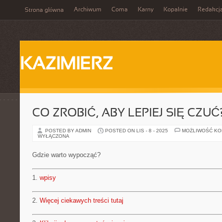
Archiwum
Coma
Karny
Kopalnie
Redakcj
Strona główna
KAZIMIERZ
CO ZROBIĆ, ABY LEPIEJ SIĘ CZUĆ
POSTED BY ADMIN
POSTED ON LIS - 8 - 2025
MOŻLIWOŚĆ K
WYŁĄCZONA
Gdzie warto wypocząć?
1.
wpisy
2.
Więcej ciekawych treści tutaj