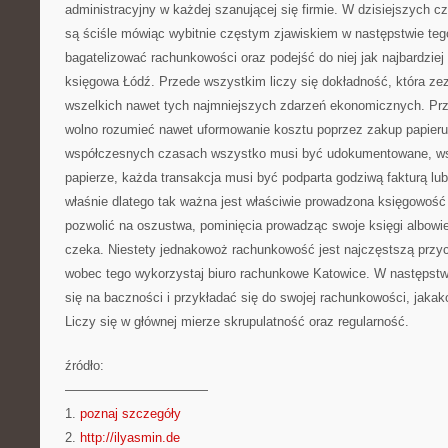
administracyjny w każdej szanującej się firmie. W dzisiejszych 
są ściśle mówiąc wybitnie częstym zjawiskiem w następstwie tego
bagatelizować rachunkowości oraz podejść do niej jak najbardzie
księgowa Łódź. Przede wszystkim liczy się dokładność, która ze
wszelkich nawet tych najmniejszych zdarzeń ekonomicznych. Pr
wolno rozumieć nawet uformowanie kosztu poprzez zakup papieru
współczesnych czasach wszystko musi być udokumentowane, ws
papierze, każda transakcja musi być podparta godziwą fakturą lub
właśnie dlatego tak ważna jest właściwie prowadzona księgowość
pozwolić na oszustwa, pominięcia prowadząc swoje księgi albowi
czeka. Niestety jednakowoż rachunkowość jest najczęstszą przyc
wobec tego wykorzystaj biuro rachunkowe Katowice. W następstwi
się na baczności i przykładać się do swojej rachunkowości, jakak
Liczy się w głównej mierze skrupulatność oraz regularność.
źródło:
———————————
1.
poznaj szczegóły
2.
http://ilyasmin.de