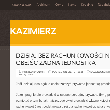
Archiwum
Coma
Karny
Kopalnie
Redakcj
Strona główna
KAZIMIERZ
DZISIAJ BEZ RACHUNKOWOŚCI NI
OBEJŚĆ ŻADNA JEDNOSTKA
POSTED BY ADMIN
POSTED ON SIE - 3 - 2025
MOŻLIWOŚĆ K
WYŁĄCZONA
Jeśli dzisiaj ktoś będzie chciał założyć prywatną jednostkę prze
Jeżeli pragnie się prowadzić w sposób porządny prywatną firmę 
pamiętać o tym by jak najszczegółowiej prowadzić własne księgi 
rachunkowość jest podstawową częścią rachunkowości, jaka z kol