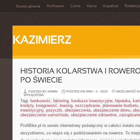
Archiwum
Coma
Karny
Kopalnie
Redakcj
Strona główna
KAZIMIERZ
HISTORIA KOLARSTWA I ROWER
PO ŚWIECIE
POSTED BY ADMIN
POSTED ON GRU - 2 - 2025
MOŻLIWOŚĆ 
WYŁĄCZONA
Tagi:
bankowość
,
faktoring
,
fundusze inwestycyjne
,
hipoteka
,
kar
kredyty
,
księgowość
,
leasing
,
oszczędzanie
,
planowanie budżetu
inwestycyjny
,
pożyczki
,
ubezpieczenia
,
ubezpieczenie domu
,
ube
ubezpieczenie samochodu
,
ubezpieczenie zdrowotne
,
zarządzani
ProfiBike.pl to serwis internetowy poświęcony w całości światu 
wszystkiemu, co wiąże się z podróżowaniem na rowerze. To miej