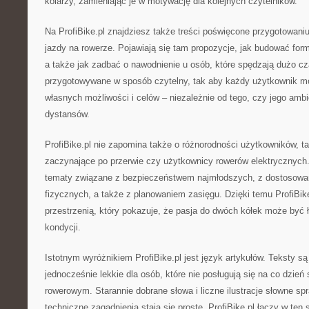
kolarzy, zamieniając je w motywację dla kolejnych czytelników.
Na ProfiBike.pl znajdziesz także treści poświęcone przygotowan
jazdy na rowerze. Pojawiają się tam propozycje, jak budować for
a także jak zadbać o nawodnienie u osób, które spędzają dużo cz
przygotowywane w sposób czytelny, tak aby każdy użytkownik m
własnych możliwości i celów – niezależnie od tego, czy jego ambi
dystansów.
ProfiBike.pl nie zapomina także o różnorodności użytkowników, ta
zaczynające po przerwie czy użytkownicy rowerów elektrycznych. 
tematy związane z bezpieczeństwem najmłodszych, z dostosowa
fizycznych, a także z planowaniem zasięgu. Dzięki temu ProfiBike.
przestrzenią, który pokazuje, że pasja do dwóch kółek może być 
kondycji.
Istotnym wyróżnikiem ProfiBike.pl jest język artykułów. Teksty są 
jednocześnie lekkie dla osób, które nie posługują się na co dzień 
rowerowym. Starannie dobrane słowa i liczne ilustracje słowne spr
techniczne zagadnienia stają się proste. ProfiBike.pl łączy w te