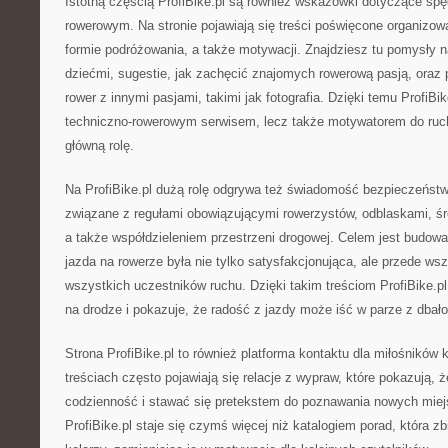
Istotną częścią ProfiBike.pl są również wskazówki dotyczące sp
rowerowym. Na stronie pojawiają się treści poświęcone organizow
formie podróżowania, a także motywacji. Znajdziesz tu pomysły 
dziećmi, sugestie, jak zachęcić znajomych rowerową pasją, oraz 
rower z innymi pasjami, takimi jak fotografia. Dzięki temu ProfiBike
techniczno-rowerowym serwisem, lecz także motywatorem do ruc
główną rolę.
Na ProfiBike.pl dużą rolę odgrywa też świadomość bezpieczeństw
związane z regułami obowiązującymi rowerzystów, odblaskami, ś
a także współdzieleniem przestrzeni drogowej. Celem jest budow
jazda na rowerze była nie tylko satysfakcjonująca, ale przede ws
wszystkich uczestników ruchu. Dzięki takim treściom ProfiBike.p
na drodze i pokazuje, że radość z jazdy może iść w parze z dbałoś
Strona ProfiBike.pl to również platforma kontaktu dla miłośników 
treściach często pojawiają się relacje z wypraw, które pokazują, ż
codzienność i stawać się pretekstem do poznawania nowych miejs
ProfiBike.pl staje się czymś więcej niż katalogiem porad, która z