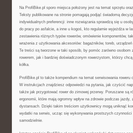
Na ProfiBike.pl sporo miejsca położony jest na temat sprzętu or
Teksty publikowane na stronie pomagają podjąć świadomą decyz
indywidualnych preferencji: inne rozwiązania sprawdzą się u osob
do pracy po asfalcie, a inne u kogoś, kto regularnie wyjeżdża w la
zestawienia różnych typów rowerów, omówienie komponentów, taki
wrażenia z użytkowania akcesoriów: bagażników, toreb, urządzeń
Te treści są tworzone w taki sposób, by pomóc zarówno osobom
rowerem, jak i bardziej doświadczonym rowerzystom, którzy chcą
kółka.
ProfiBike.pl to także kompendium na temat serwisowania roweru 
W instrukcjach znajdziesz odpowiedzi na pytania, jak czyścić nap
także jak przygotować rower do zimowej przerwy. Poruszane są r
ergonomii, które mają ogromny wpływ na zdrowie podczas jazdy,
dystansach. Dzięki takim treściom użytkownicy mogą uniknąć kon
wydatki na serwis, ucząc się wykonywania prostszych czynności
samodzielnie.