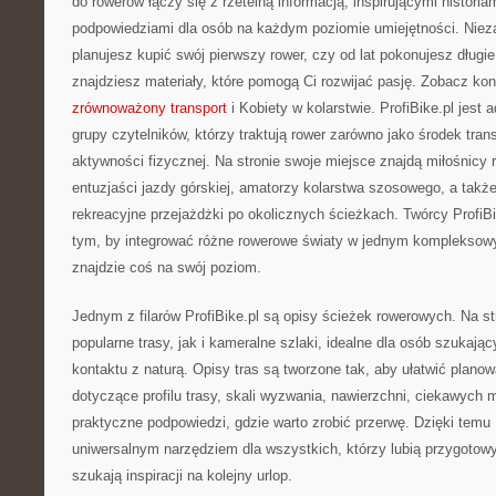
do rowerów łączy się z rzetelną informacją, inspirującymi historiam
podpowiedziami dla osób na każdym poziomie umiejętności. Nieza
planujesz kupić swój pierwszy rower, czy od lat pokonujesz długie
znajdziesz materiały, które pomogą Ci rozwijać pasję. Zobacz ko
zrównoważony transport
i Kobiety w kolarstwie. ProfiBike.pl jest
grupy czytelników, którzy traktują rower zarówno jako środek trans
aktywności fizycznej. Na stronie swoje miejsce znajdą miłośnicy 
entuzjaści jazdy górskiej, amatorzy kolarstwa szosowego, a także
rekreacyjne przejażdżki po okolicznych ścieżkach. Twórcy ProfiBi
tym, by integrować różne rowerowe światy w jednym kompleksow
znajdzie coś na swój poziom.
Jednym z filarów ProfiBike.pl są opisy ścieżek rowerowych. Na s
popularne trasy, jak i kameralne szlaki, idealne dla osób szukaj
kontaktu z naturą. Opisy tras są tworzone tak, aby ułatwić planow
dotyczące profilu trasy, skali wyzwania, nawierzchni, ciekawych 
praktyczne podpowiedzi, gdzie warto zrobić przerwę. Dzięki temu P
uniwersalnym narzędziem dla wszystkich, którzy lubią przygoto
szukają inspiracji na kolejny urlop.