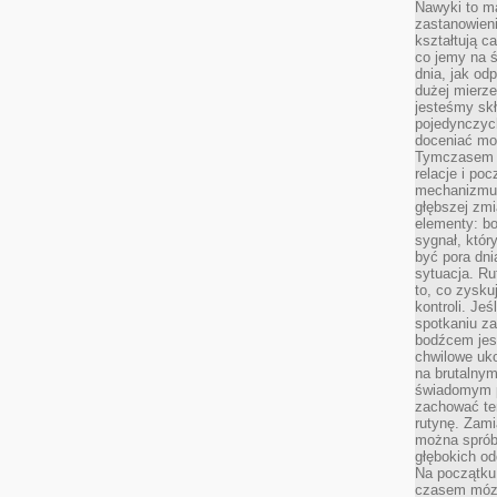
Nawyki to m
zastanowieni
kształtują c
co jemy na ś
dnia, jak o
dużej mierz
jesteśmy skł
pojedynczych
doceniać mo
Tymczasem t
relacje i po
mechanizmu 
głębszej zmi
elementy: bo
sygnał, któ
być pora dni
sytuacja. Ru
to, co zysku
kontroli. Je
spotkaniu z
bodźcem jest
chwilowe uko
na brutalnym
świadomym p
zachować te
rutynę. Zami
można sprób
głębokich o
Na początku
czasem mózg