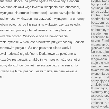
sygnał, któ
nieustanne słońce, na pewno będzie zadowolony z doboru
być pora dni
óstwo osób ciekawi więc kwestia Hiszpania nieruchomości,
sytuacja. Ru
to, co zysku
 wynajmu. Na stronie internetowej
, wolno zaznajomić się z
kontroli. Je
ieruchomości w Hiszpanii na sprzedaż i wynajem, na umowny
spotkaniu z
bodźcem jest
obem odjechać do Hiszpanii na wakacje, czy też osiedlić
chwilowe uko
na brutalnym
miernie fascynujący dla delikwenta, szczególnie że
świadomym p
e wysoka postać. Wszystkie one są nowocześnie
zachować te
rutynę. Zami
razie bytność w nich jest prawdziwą przyjemnością. Jednak
można sprób
esamowita pozycja. Są one położone blisko wody i
głębokich o
Na początku
dowoli radować się słońcem. Dodatkowo są położone w
czasem mózg
reagowania i
bazarów, restauracji, a także innych pozycji użyteczności
staje się na
emowy dojazd, co również nie zostaje bez znaczenia. To
wiedzę nauko
trwałe zmian
 warto się bliżej poznać, jeżeli marzą się nam wakacje
ekonomia beh
niu.
i narzędzi, 
sprzyjające
znaleźć nie
tłumaczące, 
systemy nag
wsparcie spo
sile woli. 
zmienna, a 
nawet wtedy