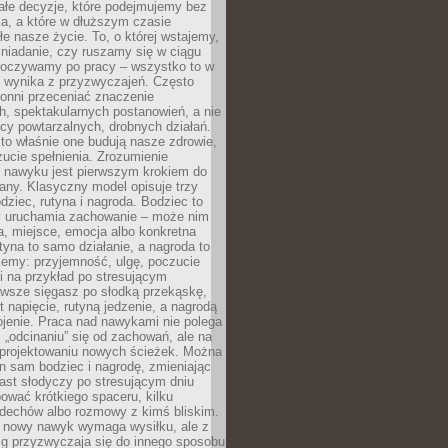
ałe decyzje, które podejmujemy bez
a, a które w dłuższym czasie
ałe nasze życie. To, o której wstajemy,
niadanie, czy ruszamy się w ciągu
dpoczywamy po pracy – wszystko to w
e wynika z przyzwyczajeń. Często
onni przeceniać znaczenie
, spektakularnych postanowień, a nie
cy powtarzalnych, drobnych działań.
o właśnie one budują nasze zdrowie,
czucie spełnienia. Zrozumienie
nawyku jest pierwszym krokiem do
any. Klasyczny model opisuje trzy
dziec, rutyna i nagroda. Bodziec to
ry uruchamia zachowanie – może nim
a, miejsce, emocja albo konkretna
tyna to samo działanie, a nagroda to
jemy: przyjemność, ulgę, poczucie
śli na przykład po stresującym
awsze sięgasz po słodką przekąskę,
 napięcie, rutyną jedzenie, a nagrodą
jenie. Praca nad nawykami nie polega
 „odcinaniu” się od zachowań, ale na
rojektowaniu nowych ścieżek. Można
n sam bodziec i nagrodę, zmieniając
ast słodyczy po stresującym dniu
ować krótkiego spaceru, kilku
ddechów albo rozmowy z kimś bliskim.
 nowy nawyk wymaga wysiłku, ale z
 przyzwyczaja się do innego sposobu