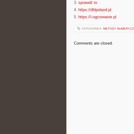
3.
sprawdź to
4.
https://dhlpoland.pl
5.
https://i-ogrzewanie.pl
CATEGORIES:
METODY NUMERYCZ
Comments are closed.