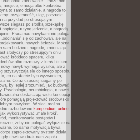
ry uruchamia zachowanie – może nim
a, miejsce, emocja albo konkretna
tyna to samo działanie, a nagroda to
jemy: przyjemność, ulgę, poczucie
śli na przykład po stresującym
awsze sięgasz po słodką przekąskę,
 napięcie, rutyną jedzenie, a nagrodą
jenie. Praca nad nawykami nie polega
 „odcinaniu” się od zachowań, ale na
rojektowaniu nowych ścieżek. Można
n sam bodziec i nagrodę, zmieniając
ast słodyczy po stresującym dniu
ować krótkiego spaceru, kilku
ddechów albo rozmowy z kimś bliskim.
 nowy nawyk wymaga wysiłku, ale z
 przyzwyczaja się do innego sposobu
 to, co na starcie było wyzwaniem,
turalne. Coraz częściej sięgamy po
wą, by lepiej zrozumieć, jak budować
y. Psychologia, neurobiologia, a nawet
awioralna dostarczają wielu koncepcji
które pomagają projektować środowisko
 dobrym nawykom. W sieci można
jedno rozbudowane
kompendium online
jak wykorzystywać „małe kroki”,
ród, monitorowanie postępów i
łeczne, żeby nie polegać wyłącznie na
To ważne, bo sama motywacja bywa
dobrze zaprojektowany system działa
, gdy chwilowo brak nam zapału.