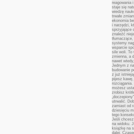
reagowania i
staje się na
wiedzę nauko
trwałe zmian
ekonomia beh
i narzędzi, 
sprzyjające
znaleźć nie
tłumaczące, 
systemy nag
wsparcie spo
sile woli. 
zmienna, a 
nawet wtedy
Jednym z na
budowanie p
z już istnie
pijesz kawę,
rozciągania.
możesz usta
zrobisz krót
„doczepiony
utrwalić. Do
zamiast od r
dziesięciu m
tego konsekw
Jeśli chcesz
na widoku. J
książkę na s
dalej. Czas