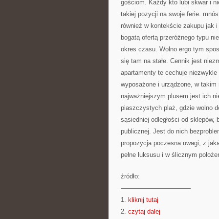
gościom. Każdy kto lubi skwar i 
takiej pozycji na swoje ferie. mn
również w kontekście zakupu jak i
bogatą ofertą przeróżnego typu n
okres czasu. Wolno ergo tym spos
się tam na stałe. Cennik jest niez
apartamenty te cechuje niezwykl
wyposażone i urządzone, w takim 
najważniejszym plusem jest ich ni
piaszczystych plaż, gdzie wolno 
sąsiedniej odległości od sklepów, 
publicznej. Jest do nich bezprobl
propozycja poczesna uwagi, z jaką
pełne luksusu i w ślicznym położe
źródło:
———————————
1.
kliknij tutaj
2.
czytaj dalej