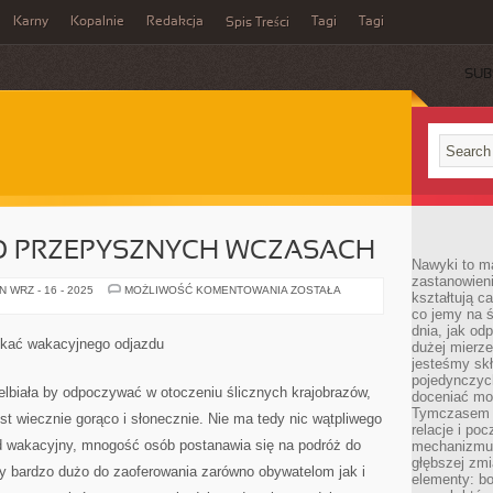
Karny
Kopalnie
Redakcja
Tagi
Tagi
Spis Treści
SUB
 O PRZEPYSZNYCH WCZASACH
Nawyki to m
zastanowieni
KAŻDY
 WRZ - 16 - 2025
MOŻLIWOŚĆ KOMENTOWANIA
ZOSTAŁA
kształtują c
KTO
co jemy na ś
ROI
O
dnia, jak o
PRZEPYSZNYCH
ekać wakacyjnego odjazdu
dużej mierz
WCZASACH
jesteśmy skł
pojedynczych
elbiała by odpoczywać w otoczeniu ślicznych krajobrazów,
doceniać mo
Tymczasem t
jest wiecznie gorąco i słonecznie. Nie ma tedy nic wątpliwego
relacje i po
d wakacyjny, mnogość osób postanawia się na podróż do
mechanizmu 
głębszej zmi
cy bardzo dużo do zaoferowania zarówno obywatelom jak i
elementy: bo