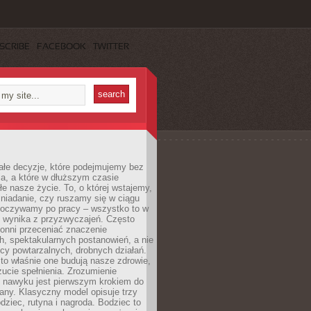
SCRIBE
FACEBOOK
TWITTER
ałe decyzje, które podejmujemy bez
a, a które w dłuższym czasie
ałe nasze życie. To, o której wstajemy,
niadanie, czy ruszamy się w ciągu
dpoczywamy po pracy – wszystko to w
e wynika z przyzwyczajeń. Często
onni przeceniać znaczenie
, spektakularnych postanowień, a nie
cy powtarzalnych, drobnych działań.
o właśnie one budują nasze zdrowie,
czucie spełnienia. Zrozumienie
nawyku jest pierwszym krokiem do
any. Klasyczny model opisuje trzy
dziec, rutyna i nagroda. Bodziec to