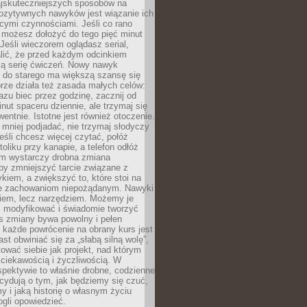
jskuteczniejszych sposobów na
ozytywnych nawyków jest wiązanie ich
jącymi czynnościami. Jeśli co rano
 możesz dołożyć do tego pięć minut
 Jeśli wieczorem oglądasz serial,
lić, że przed każdym odcinkiem
ką serię ćwiczeń. Nowy nawyk
” do starego ma większą szansę się
brze działa też zasada małych celów:
azu biec przez godzinę, zacznij od
inut spaceru dziennie, ale trzymaj się
entnie. Istotne jest również otoczenie.
 mniej podjadać, nie trzymaj słodyczy
eśli chcesz więcej czytać, połóż
toliku przy kanapie, a telefon odłóż
em wystarczy drobna zmiana
 by zmniejszyć tarcie związane z
iem, a zwiększyć to, które stoi na
e zachowaniom niepożądanym. Nawyki
kiem, lecz narzędziem. Możemy je
 modyfikować i świadomie tworzyć
s zmiany bywa powolny i pełen
e każde powrócenie na obrany kurs jest
st obwiniać się za „słabą silną wolę”,
tować siebie jak projekt, nad którym
ciekawością i życzliwością. W
spektywie to właśnie drobne, codzienne
cydują o tym, jak będziemy się czuć,
y i jaką historię o własnym życiu
gli opowiedzieć.