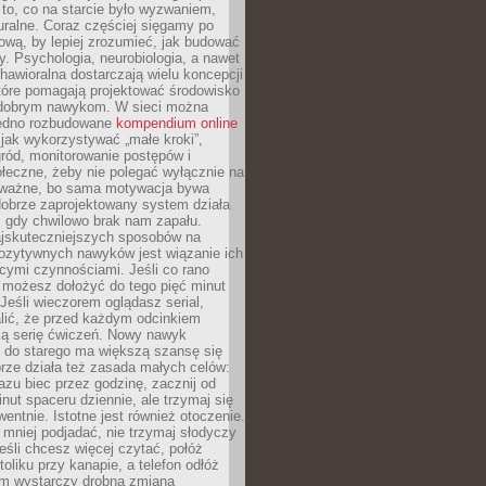
 to, co na starcie było wyzwaniem,
turalne. Coraz częściej sięgamy po
wą, by lepiej zrozumieć, jak budować
y. Psychologia, neurobiologia, a nawet
awioralna dostarczają wielu koncepcji
które pomagają projektować środowisko
 dobrym nawykom. W sieci można
jedno rozbudowane
kompendium online
jak wykorzystywać „małe kroki”,
ród, monitorowanie postępów i
łeczne, żeby nie polegać wyłącznie na
To ważne, bo sama motywacja bywa
dobrze zaprojektowany system działa
, gdy chwilowo brak nam zapału.
jskuteczniejszych sposobów na
ozytywnych nawyków jest wiązanie ich
jącymi czynnościami. Jeśli co rano
 możesz dołożyć do tego pięć minut
 Jeśli wieczorem oglądasz serial,
lić, że przed każdym odcinkiem
ką serię ćwiczeń. Nowy nawyk
” do starego ma większą szansę się
brze działa też zasada małych celów:
azu biec przez godzinę, zacznij od
inut spaceru dziennie, ale trzymaj się
entnie. Istotne jest również otoczenie.
 mniej podjadać, nie trzymaj słodyczy
eśli chcesz więcej czytać, połóż
toliku przy kanapie, a telefon odłóż
em wystarczy drobna zmiana