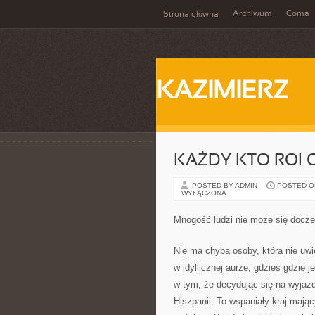
Archiwum
Coma
Strona główna
KAZIMIERZ
KAŻDY KTO ROI
POSTED BY ADMIN
POSTED ON
WYŁĄCZONA
Mnogość ludzi nie może się docz
Nie ma chyba osoby, która nie uwi
w idyllicznej aurze, gdzieś gdzie 
w tym, że decydując się na wyjaz
Hiszpanii. To wspaniały kraj mają