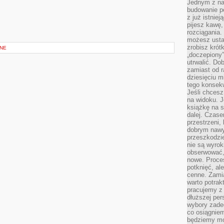
Jednym z na
budowanie p
z już istnie
pijesz kawę,
rozciągania.
możesz usta
zrobisz krót
NE
„doczepiony
utrwalić. Do
zamiast od r
dziesięciu m
tego konsekw
Jeśli chcesz
na widoku. J
książkę na s
dalej. Czas
przestrzeni,
dobrym nawyk
przeszkodzi
nie są wyro
obserwować,
nowe. Proce
potknięć, al
cenne. Zamia
warto potrak
pracujemy z 
dłuższej per
wybory zade
co osiągniem
będziemy mo