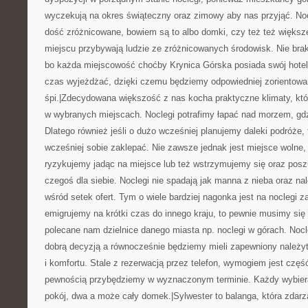
wyczekują na okres świąteczny oraz zimowy aby nas przyjąć. No
dość zróżnicowane, bowiem są to albo domki, czy też też większ
miejscu przybywają ludzie ze zróżnicowanych środowisk. Nie bra
bo każda miejscowość choćby Krynica Górska posiada swój hotel. 
czas wyjeżdżać, dzięki czemu będziemy odpowiedniej zorientowan
śpi.|Zdecydowana większość z nas kocha praktyczne klimaty, k
w wybranych miejscach. Noclegi potrafimy łapać nad morzem, gdzie
Dlatego również jeśli o dużo wcześniej planujemy daleki podróże, 
wcześniej sobie zaklepać. Nie zawsze jednak jest miejsce wolne
ryzykujemy jadąc na miejsce lub też wstrzymujemy się oraz posz
czegoś dla siebie. Noclegi nie spadają jak manna z nieba oraz n
wśród setek ofert. Tym o wiele bardziej nagonka jest na noclegi z
emigrujemy na krótki czas do innego kraju, to pewnie musimy się
polecane nam dzielnice danego miasta np. noclegi w górach. Noc
dobrą decyzją a równocześnie będziemy mieli zapewniony należyt
i komfortu. Stale z rezerwacją przez telefon, wymogiem jest część
pewnością przybędziemy w wyznaczonym terminie. Każdy wybiera 
pokój, dwa a może cały domek.|Sylwester to balanga, która zdarza