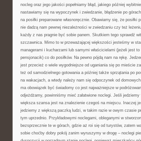
nocleg oraz jego jakości popełniamy błąd, jakiego później wybitni
nastawiamy się na wypoczynek i zwiedzanie, błądzenie po górac
na posiłki preparowane własnoręcznie. Obawiamy się, że posiłki
nie dadzą nam pewnej niezależności w zwiedzaniu czy też leżeniu
każdy z nas pragnie być sobie panem. Skutkiem tego sprawdź wit
szczawnica. Mimo to w przeważającej większości jesteśmy w sta
managerami i kucharzami lub samymi właścicielami (jeżeli jest to 
pensjonacik) co do posiłków. Na pewno pójdą nam na rękę. Jedzen
jest przecież o wiele wygodniejsze od uganiania się po mieście z
też od samodzielnego gotowania a później także sprzątania po po
na wakacjach, a wtedy należy nam się odpoczynek od domowych 
ma obowiązek być świadomy co jest najważniejsze w podróżowani
odjeżdżamy, powinniśmy mieć załatwione noclegi. Jeśli jedziemy 
większa szansa jest na znalezienie czegoś na miejscu. Inaczej je
jedziemy z większą paczką ludzi, w takim razie w owym czasie p
tym uprzednio. Przykładowymi noclegami, obleganymi w stworzon
bezsprzecznie te w górach, gdzie aż roi się od turystów, zatem w
sobie choćby dobry pokój zanim wyruszymy w drogę – noclegi pi
dyspozycji w porządnym stanie noclegi, ponieważ mieszkańcy gór