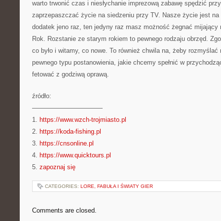
warto trwonić czas i niesłychanie imprezową zabawę spędzić przy 
zaprzepaszczać życie na siedzeniu przy TV. Nasze życie jest na 
dodatek jeno raz, ten jedyny raz masz możność żegnać mijający 
Rok. Rozstanie ze starym rokiem to pewnego rodzaju obrzęd. Zgo
co było i witamy, co nowe. To również chwila na, żeby rozmyśla
pewnego typu postanowienia, jakie chcemy spełnić w przychodz
fetować z godziwą oprawą.
źródło:
———————————
1.
https://www.wzch-trojmiasto.pl
2.
https://koda-fishing.pl
3.
https://cnsonline.pl
4.
https://www.quicktours.pl
5.
zapoznaj się
CATEGORIES:
LORE, FABUŁA I ŚWIATY GIER
Comments are closed.