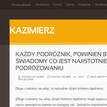
Archiwum
Coma
Karny
Kopalnie
Redakcj
Strona główna
KAZIMIERZ
KAŻDY PODRÓŻNIK, POWINIEN 
ŚWIADOMY CO JEST NAJISTOTNIE
PODRÓŻOWANIU
POSTED BY ADMIN
POSTED ON WRZ - 14 - 2025
MOŻLIWOŚĆ 
WYŁĄCZONA
Długo czekamy na urlop, to naturalnie dzięki któremu będziemy
{Długo czekamy na urlop, dzięki któremu będziemy mogli wypocz
nasze wewnętrzne baterie na następny rok. Jednakże niejednokro