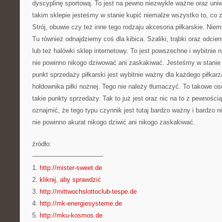
dyscyplinę sportową. To jest na pewno niezwykle ważne oraz un
takim sklepie jesteśmy w stanie kupić niemalże wszystko to, co z
Strój, obuwie czy też inne tego rodzaju akcesoria piłkarskie. Niem
Tu również odnajdziemy coś dla kibica. Szaliki, trąbki oraz odcie
lub też halówki sklep internetowy. To jest powszechne i wybitnie
nie powinno nikogo dziwować ani zaskakiwać. Jesteśmy w stanie p
punkt sprzedaży piłkarski jest wybitnie ważny dla każdego piłkar
hołdownika piłki nożnej. Tego nie należy tłumaczyć. To takowe 
takie punkty sprzedaży. Tak to już jest oraz nic na to z pewnośc
oznajmić, że tego typu czynnik jest tutaj bardzo ważny i bardzo n
nie powinno akurat nikogo dziwić ani nikogo zaskakiwać.
źródło:
———————————
1.
http://mister-sweet.de
2.
kliknij, aby sprawdzić
3.
http://mittwochslottoclub-tespe.de
4.
http://mk-energiesysteme.de
5.
http://mku-kosmos.de