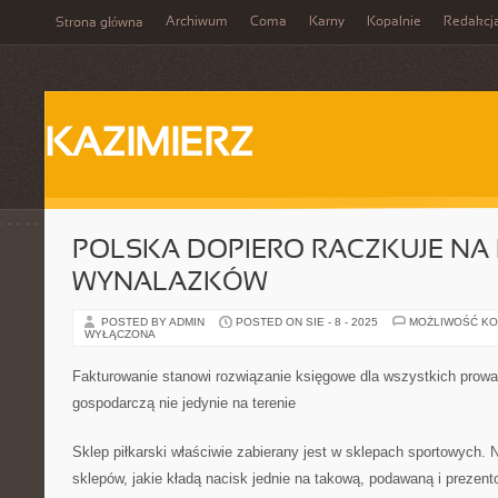
Archiwum
Coma
Karny
Kopalnie
Redakcj
Strona główna
KAZIMIERZ
POLSKA DOPIERO RACZKUJE NA
WYNALAZKÓW
POSTED BY ADMIN
POSTED ON SIE - 8 - 2025
MOŻLIWOŚĆ K
WYŁĄCZONA
Fakturowanie stanowi rozwiązanie księgowe dla wszystkich pro
gospodarczą nie jedynie na terenie
Sklep piłkarski właściwie zabierany jest w sklepach sportowych. N
sklepów, jakie kładą nacisk jednie na takową, podawaną i prezen