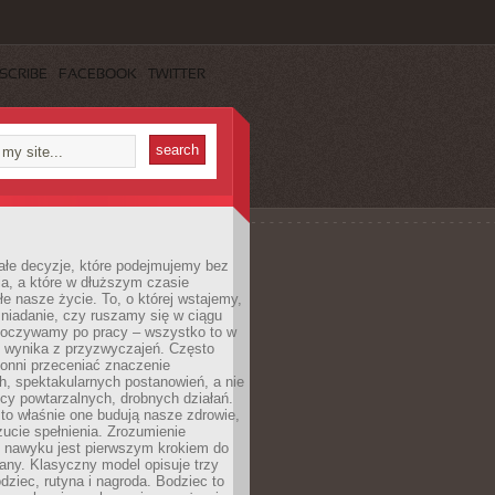
SCRIBE
FACEBOOK
TWITTER
ałe decyzje, które podejmujemy bez
a, a które w dłuższym czasie
ałe nasze życie. To, o której wstajemy,
niadanie, czy ruszamy się w ciągu
dpoczywamy po pracy – wszystko to w
e wynika z przyzwyczajeń. Często
onni przeceniać znaczenie
, spektakularnych postanowień, a nie
cy powtarzalnych, drobnych działań.
o właśnie one budują nasze zdrowie,
czucie spełnienia. Zrozumienie
nawyku jest pierwszym krokiem do
any. Klasyczny model opisuje trzy
dziec, rutyna i nagroda. Bodziec to