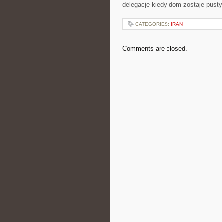
delegację kiedy dom zostaje pusty
CATEGORIES:
IRAN
Comments are closed.