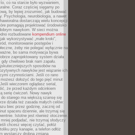
 to, co na starcie było wyzwaniem,
turalne. Coraz częściej sięgamy po
wą, by lepiej zrozumieć, jak budować
y. Psychologia, neurobiologia, a nawet
awioralna dostarczają wielu koncepcji
które pomagają projektować środowisko
 dobrym nawykom. W sieci można
jedno rozbudowane
kompendium online
jak wykorzystywać „małe kroki”,
ród, monitorowanie postępów i
łeczne, żeby nie polegać wyłącznie na
To ważne, bo sama motywacja bywa
dobrze zaprojektowany system działa
, gdy chwilowo brak nam zapału.
jskuteczniejszych sposobów na
ozytywnych nawyków jest wiązanie ich
jącymi czynnościami. Jeśli co rano
 możesz dołożyć do tego pięć minut
 Jeśli wieczorem oglądasz serial,
lić, że przed każdym odcinkiem
ką serię ćwiczeń. Nowy nawyk
” do starego ma większą szansę się
brze działa też zasada małych celów:
azu biec przez godzinę, zacznij od
inut spaceru dziennie, ale trzymaj się
entnie. Istotne jest również otoczenie.
 mniej podjadać, nie trzymaj słodyczy
eśli chcesz więcej czytać, połóż
toliku przy kanapie, a telefon odłóż
em wystarczy drobna zmiana