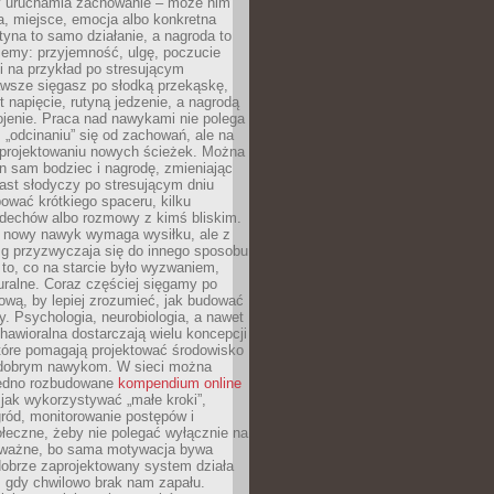
ry uruchamia zachowanie – może nim
a, miejsce, emocja albo konkretna
tyna to samo działanie, a nagroda to
jemy: przyjemność, ulgę, poczucie
śli na przykład po stresującym
awsze sięgasz po słodką przekąskę,
 napięcie, rutyną jedzenie, a nagrodą
jenie. Praca nad nawykami nie polega
 „odcinaniu” się od zachowań, ale na
rojektowaniu nowych ścieżek. Można
n sam bodziec i nagrodę, zmieniając
ast słodyczy po stresującym dniu
ować krótkiego spaceru, kilku
ddechów albo rozmowy z kimś bliskim.
 nowy nawyk wymaga wysiłku, ale z
 przyzwyczaja się do innego sposobu
 to, co na starcie było wyzwaniem,
turalne. Coraz częściej sięgamy po
wą, by lepiej zrozumieć, jak budować
y. Psychologia, neurobiologia, a nawet
awioralna dostarczają wielu koncepcji
które pomagają projektować środowisko
 dobrym nawykom. W sieci można
jedno rozbudowane
kompendium online
jak wykorzystywać „małe kroki”,
ród, monitorowanie postępów i
łeczne, żeby nie polegać wyłącznie na
To ważne, bo sama motywacja bywa
dobrze zaprojektowany system działa
, gdy chwilowo brak nam zapału.