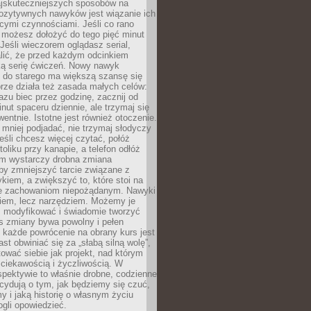
jskuteczniejszych sposobów na
ozytywnych nawyków jest wiązanie ich
jącymi czynnościami. Jeśli co rano
 możesz dołożyć do tego pięć minut
 Jeśli wieczorem oglądasz serial,
lić, że przed każdym odcinkiem
ką serię ćwiczeń. Nowy nawyk
” do starego ma większą szansę się
brze działa też zasada małych celów:
azu biec przez godzinę, zacznij od
inut spaceru dziennie, ale trzymaj się
entnie. Istotne jest również otoczenie.
 mniej podjadać, nie trzymaj słodyczy
eśli chcesz więcej czytać, połóż
toliku przy kanapie, a telefon odłóż
em wystarczy drobna zmiana
 by zmniejszyć tarcie związane z
iem, a zwiększyć to, które stoi na
e zachowaniom niepożądanym. Nawyki
kiem, lecz narzędziem. Możemy je
 modyfikować i świadomie tworzyć
s zmiany bywa powolny i pełen
e każde powrócenie na obrany kurs jest
st obwiniać się za „słabą silną wolę”,
tować siebie jak projekt, nad którym
ciekawością i życzliwością. W
spektywie to właśnie drobne, codzienne
cydują o tym, jak będziemy się czuć,
y i jaką historię o własnym życiu
gli opowiedzieć.