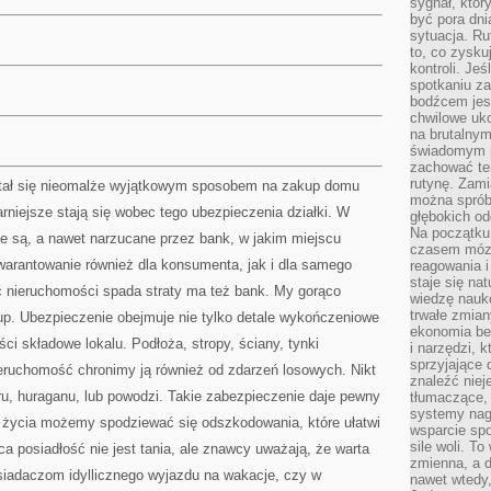
sygnał, któ
być pora dni
sytuacja. Ru
to, co zysku
kontroli. Je
spotkaniu z
bodźcem jest
chwilowe uko
na brutalnym
świadomym p
zachować te
rutynę. Zami
stał się nieomalże wyjątkowym sposobem na zakup domu
można sprób
rniejsze stają się wobec tego ubezpieczenia działki. W
głębokich o
Na początku
 są, a nawet narzucane przez bank, w jakim miejscu
czasem mózg
gwarantowanie również dla konsumenta, jak i dla samego
reagowania i
staje się na
 nieruchomości spada straty ma też bank. My gorąco
wiedzę nauko
trwałe zmian
p. Ubezpieczenie obejmuje nie tylko detale wykończeniowe
ekonomia beh
ci składowe lokalu. Podłoża, stropy, ściany, tynki
i narzędzi, 
sprzyjające
ieruchomość chronimy ją również od zdarzeń losowych. Nikt
znaleźć nie
aru, huraganu, lub powodzi. Takie zabezpieczenie daje pewny
tłumaczące, 
systemy nag
o życia możemy spodziewać się odszkodowania, które ułatwi
wsparcie spo
sile woli. 
ca posiadłość nie jest tania, ale znawcy uważają, że warta
zmienna, a 
osiadaczom idyllicznego wyjazdu na wakacje, czy w
nawet wtedy