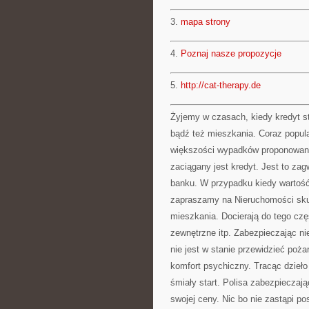
3.
mapa strony
4.
Poznaj nasze propozycje
5.
http://cat-therapy.de
Żyjemy w czasach, kiedy kredyt 
bądź też mieszkania. Coraz popula
większości wypadków proponowane
zaciągany jest kredyt. Jest to za
banku. W przypadku kiedy wartość
zapraszamy na Nieruchomości sku
mieszkania. Docierają do tego częś
zewnętrzne itp. Zabezpieczając n
nie jest w stanie przewidzieć poż
komfort psychiczny. Tracąc dzieł
śmiały start. Polisa zabezpieczają
swojej ceny. Nic bo nie zastąpi p