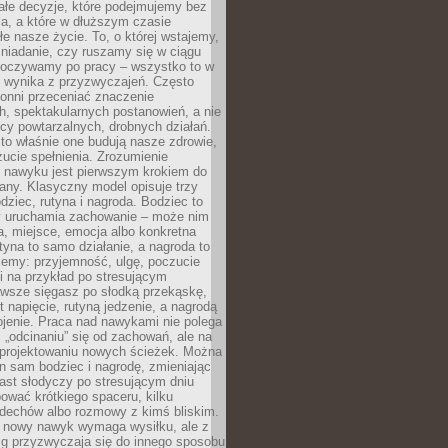
ałe decyzje, które podejmujemy bez
a, a które w dłuższym czasie
ałe nasze życie. To, o której wstajemy,
niadanie, czy ruszamy się w ciągu
dpoczywamy po pracy – wszystko to w
e wynika z przyzwyczajeń. Często
onni przeceniać znaczenie
, spektakularnych postanowień, a nie
cy powtarzalnych, drobnych działań.
o właśnie one budują nasze zdrowie,
czucie spełnienia. Zrozumienie
nawyku jest pierwszym krokiem do
any. Klasyczny model opisuje trzy
dziec, rutyna i nagroda. Bodziec to
ry uruchamia zachowanie – może nim
a, miejsce, emocja albo konkretna
tyna to samo działanie, a nagroda to
jemy: przyjemność, ulgę, poczucie
śli na przykład po stresującym
awsze sięgasz po słodką przekąskę,
 napięcie, rutyną jedzenie, a nagrodą
jenie. Praca nad nawykami nie polega
 „odcinaniu” się od zachowań, ale na
rojektowaniu nowych ścieżek. Można
n sam bodziec i nagrodę, zmieniając
ast słodyczy po stresującym dniu
ować krótkiego spaceru, kilku
ddechów albo rozmowy z kimś bliskim.
 nowy nawyk wymaga wysiłku, ale z
 przyzwyczaja się do innego sposobu