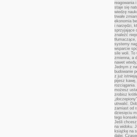
reagowania i
staje się na
wiedzę nauko
trwałe zmian
ekonomia beh
i narzędzi, 
sprzyjające
znaleźć nie
tłumaczące, 
systemy nag
wsparcie spo
sile woli. 
zmienna, a 
nawet wtedy
Jednym z na
budowanie p
z już istnie
pijesz kawę,
rozciągania.
możesz usta
zrobisz krót
„doczepiony
utrwalić. Do
zamiast od r
dziesięciu m
tego konsekw
Jeśli chcesz
na widoku. J
książkę na s
dalej. Czas