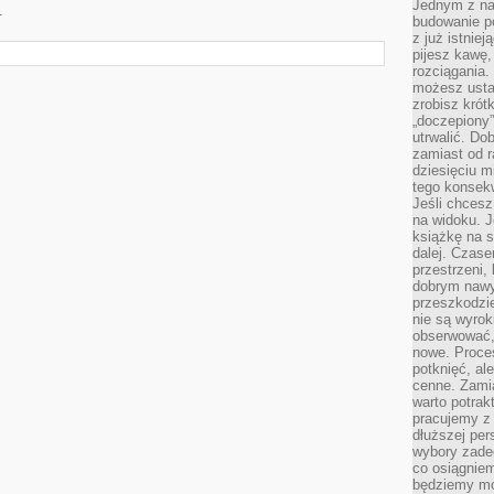
Jednym z na
.
budowanie p
z już istnie
pijesz kawę,
rozciągania.
możesz usta
zrobisz krót
„doczepiony
utrwalić. Do
zamiast od r
dziesięciu m
tego konsekw
Jeśli chcesz
na widoku. J
książkę na s
dalej. Czas
przestrzeni,
dobrym nawyk
przeszkodzi
nie są wyro
obserwować,
nowe. Proce
potknięć, al
cenne. Zamia
warto potrak
pracujemy z 
dłuższej per
wybory zade
co osiągniem
będziemy mo