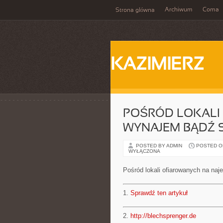
Archiwum
Coma
Strona główna
KAZIMIERZ
POŚRÓD LOKALI
WYNAJEM BĄDŹ 
POSTED BY ADMIN
POSTED ON 
WYŁĄCZONA
Pośród lokali ofiarowanych na na
1.
Sprawdź ten artykuł
2.
http://blechsprenger.de