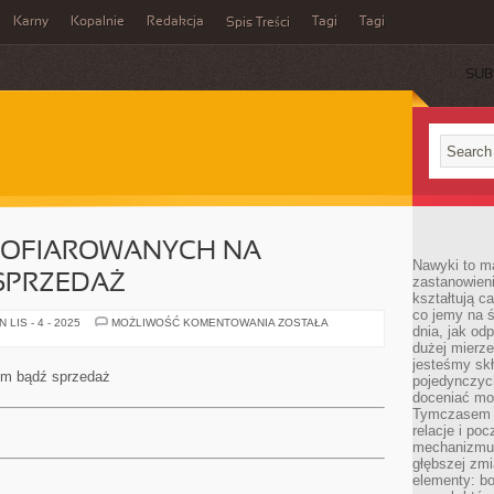
Karny
Kopalnie
Redakcja
Tagi
Tagi
Spis Treści
SUB
 OFIAROWANYCH NA
Nawyki to m
SPRZEDAŻ
zastanowieni
kształtują c
co jemy na ś
POŚRÓD
LIS - 4 - 2025
MOŻLIWOŚĆ KOMENTOWANIA
ZOSTAŁA
dnia, jak o
LOKALI
OFIAROWANYCH
dużej mierz
NA
jesteśmy skł
WYNAJEM
jem bądź sprzedaż
pojedynczych
BĄDŹ
SPRZEDAŻ
doceniać mo
Tymczasem t
relacje i po
mechanizmu 
głębszej zmi
elementy: bo