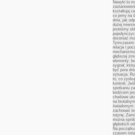
Nawyki to m
zastanowieni
kształtują c
co jemy na ś
dnia, jak o
dużej mierz
jesteśmy skł
pojedynczych
doceniać mo
Tymczasem t
relacje i po
mechanizmu 
głębszej zmi
elementy: bo
sygnał, któ
być pora dni
sytuacja. Ru
to, co zysku
kontroli. Je
spotkaniu z
bodźcem jest
chwilowe uko
na brutalnym
świadomym p
zachować te
rutynę. Zami
można sprób
głębokich o
Na początku
czasem mózg