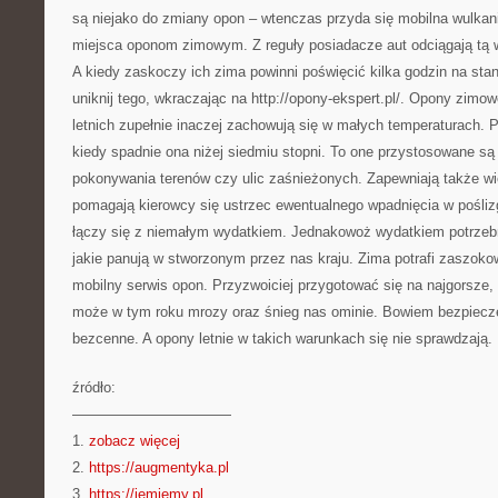
są niejako do zmiany opon – wtenczas przyda się mobilna wulkani
miejsca oponom zimowym. Z reguły posiadacze aut odciągają tą
A kiedy zaskoczy ich zima powinni poświęcić kilka godzin na stan
uniknij tego, wkraczając na http://opony-ekspert.pl/. Opony zimo
letnich zupełnie inaczej zachowują się w małych temperaturach. 
kiedy spadnie ona niżej siedmiu stopni. To one przystosowane są
pokonywania terenów czy ulic zaśnieżonych. Zapewniają także w
pomagają kierowcy się ustrzec ewentualnego wpadnięcia w pośli
łączy się z niemałym wydatkiem. Jednakowoż wydatkiem potrzeb
jakie panują w stworzonym przez nas kraju. Zima potrafi zaszok
mobilny serwis opon. Przyzwoiciej przygotować się na najgorsze, 
może w tym roku mrozy oraz śnieg nas ominie. Bowiem bezpiecze
bezcenne. A opony letnie w takich warunkach się nie sprawdzają.
źródło:
———————————
1.
zobacz więcej
2.
https://augmentyka.pl
3.
https://jemjemy.pl