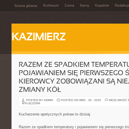
Archiwum
Coma
Karny
Kopalnie
Redakcj
Strona główna
KAZIMIERZ
RAZEM ZE SPADKIEM TEMPERATU
POJAWIANIEM SIĘ PIERWSZEGO 
KIEROWCY ZOBOWIĄZANI SĄ NI
ZMIANY KÓŁ
POSTED BY ADMIN
POSTED ON WRZ - 30 - 2025
MOŻLIWOŚĆ 
WYŁĄCZONA
Kucharzenie apetycznych potraw to dzisiaj
Razem ze spadkiem temperatury i pojawianiem się pierwszego śn