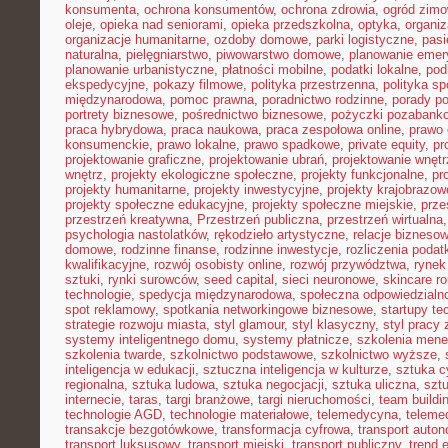
konsumenta
,
ochrona konsumentów
,
ochrona zdrowia
,
ogród zim
oleje
,
opieka nad seniorami
,
opieka przedszkolna
,
optyka
,
organi
organizacje humanitarne
,
ozdoby domowe
,
parki logistyczne
,
pasi
naturalna
,
pielęgniarstwo
,
piwowarstwo domowe
,
planowanie emer
planowanie urbanistyczne
,
płatności mobilne
,
podatki lokalne
,
pod
ekspedycyjne
,
pokazy filmowe
,
polityka przestrzenna
,
polityka s
międzynarodowa
,
pomoc prawna
,
poradnictwo rodzinne
,
porady p
portrety biznesowe
,
pośrednictwo biznesowe
,
pożyczki pozabank
praca hybrydowa
,
praca naukowa
,
praca zespołowa online
,
prawo 
konsumenckie
,
prawo lokalne
,
prawo spadkowe
,
private equity
,
pr
projektowanie graficzne
,
projektowanie ubrań
,
projektowanie wnętr
wnętrz
,
projekty ekologiczne społeczne
,
projekty funkcjonalne
,
pr
projekty humanitarne
,
projekty inwestycyjne
,
projekty krajobrazow
projekty społeczne edukacyjne
,
projekty społeczne miejskie
,
prze
przestrzeń kreatywna
,
Przestrzeń publiczna
,
przestrzeń wirtualna
psychologia nastolatków
,
rękodzieło artystyczne
,
relacje bizneso
domowe
,
rodzinne finanse
,
rodzinne inwestycje
,
rozliczenia poda
kwalifikacyjne
,
rozwój osobisty online
,
rozwój przywództwa
,
rynek
sztuki
,
rynki surowców
,
seed capital
,
sieci neuronowe
,
skincare ro
technologie
,
spedycja międzynarodowa
,
społeczna odpowiedzialn
spot reklamowy
,
spotkania networkingowe biznesowe
,
startupy te
strategie rozwoju miasta
,
styl glamour
,
styl klasyczny
,
styl pracy 
systemy inteligentnego domu
,
systemy płatnicze
,
szkolenia mene
szkolenia twarde
,
szkolnictwo podstawowe
,
szkolnictwo wyższe
,
inteligencja w edukacji
,
sztuczna inteligencja w kulturze
,
sztuka c
regionalna
,
sztuka ludowa
,
sztuka negocjacji
,
sztuka uliczna
,
szt
internecie
,
taras
,
targi branżowe
,
targi nieruchomości
,
team buildi
technologie AGD
,
technologie materiałowe
,
telemedycyna
,
teleme
transakcje bezgotówkowe
,
transformacja cyfrowa
,
transport auto
transport luksusowy
,
transport miejski
,
transport publiczny
,
trend 