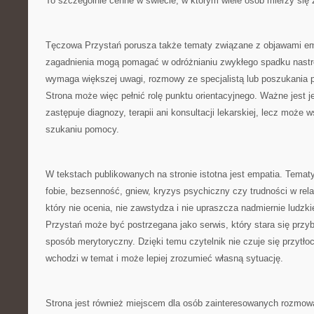
To szczególnie cenne w świecie, w którym wiele osób mierzy się z
Tęczowa Przystań porusza także tematy związane z objawami e
zagadnienia mogą pomagać w odróżnianiu zwykłego spadku nastroj
wymaga większej uwagi, rozmowy ze specjalistą lub poszukania p
Strona może więc pełnić rolę punktu orientacyjnego. Ważne jest je
zastępuje diagnozy, terapii ani konsultacji lekarskiej, lecz może 
szukaniu pomocy.
W tekstach publikowanych na stronie istotna jest empatia. Tematy 
fobie, bezsenność, gniew, kryzys psychiczny czy trudności w rel
który nie ocenia, nie zawstydza i nie upraszcza nadmiernie ludz
Przystań może być postrzegana jako serwis, który stara się przy
sposób merytoryczny. Dzięki temu czytelnik nie czuje się przytło
wchodzi w temat i może lepiej zrozumieć własną sytuację.
Strona jest również miejscem dla osób zainteresowanych rozmową