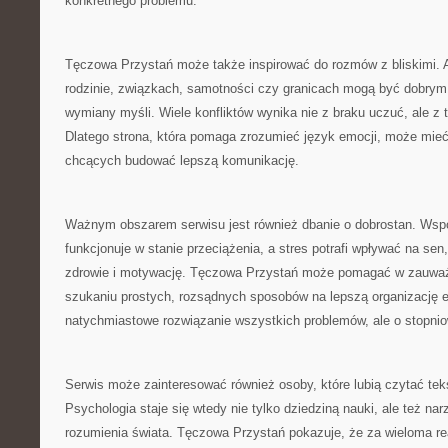
konkretnego problemu.
Tęczowa Przystań może także inspirować do rozmów z bliskimi. 
rodzinie, związkach, samotności czy granicach mogą być dobrym
wymiany myśli. Wiele konfliktów wynika nie z braku uczuć, ale z 
Dlatego strona, która pomaga zrozumieć język emocji, może mieć
chcących budować lepszą komunikację.
Ważnym obszarem serwisu jest również dbanie o dobrostan. Wsp
funkcjonuje w stanie przeciążenia, a stres potrafi wpływać na sen,
zdrowie i motywację. Tęczowa Przystań może pomagać w zauważa
szukaniu prostych, rozsądnych sposobów na lepszą organizację e
natychmiastowe rozwiązanie wszystkich problemów, ale o stopniow
Serwis może zainteresować również osoby, które lubią czytać tek
Psychologia staje się wtedy nie tylko dziedziną nauki, ale też n
rozumienia świata. Tęczowa Przystań pokazuje, że za wieloma rea