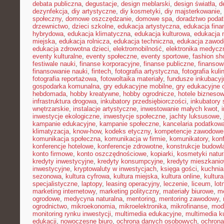
debata publiczna
,
degustacje
,
design meblarski
,
design światła
,
d
dezynfekcja
,
diy artystyczne
,
diy kosmetyki
,
diy majsterkowanie
,
społeczny
,
domowe oszczędzanie
,
domowe spa
,
doradztwo poda
drzewnictwo
,
dzieci szkolne
,
edukacja artystyczna
,
edukacja fina
hybrydowa
,
edukacja klimatyczna
,
edukacja kulturowa
,
edukacja
miejska
,
edukacja rolnicza
,
edukacja techniczna
,
edukacja zawo
edukacja zdrowotna dzieci
,
elektromobilność
,
elektronika medycz
eventy kulturalne
,
eventy społeczne
,
eventy sportowe
,
fashion sh
festiwale nauki
,
finanse korporacyjne
,
finanse publiczne
,
finansow
finansowanie nauki
,
fintech
,
fotografia artystyczna
,
fotografia kuli
fotografia reportażowa
,
fotowoltaika materiały
,
fundusze inkubacyj
gospodarka komunalna
,
gry edukacyjne mobilne
,
gry edukacyjne o
hebdomada
,
hobby kreatywne
,
hobby ogrodnicze
,
hotele bizneso
infrastruktura drogowa
,
inkubatory przedsiębiorczości
,
inkubatory 
wnętrzarskie
,
instalacje artystyczne
,
inwestowanie małych kwot
,
inwestycje ekologiczne
,
inwestycje społeczne
,
jachty luksusowe
,
kampanie edukacyjne
,
kampanie społeczne
,
kancelaria podatkow
klimatyzacja
,
know-how
,
kodeks etyczny
,
kompetencje zawodowe
komunikacja społeczna
,
komunikacja w firmie
,
komunikatory
,
kon
konferencje hotelowe
,
konferencje zdrowotne
,
konstrukcje budowl
konto firmowe
,
konto oszczędnościowe
,
kopiarki
,
kosmetyki natur
kredyty inwestycyjne
,
kredyty konsumpcyjne
,
kredyty mieszkani
inwestycyjne
,
kryptowaluty w inwestycjach
,
księga gości
,
kuchni
sezonowa
,
kultura cyfrowa
,
kultura miejska
,
kultura online
,
kultur
specjalistyczne
,
laptopy
,
leasing operacyjny
,
leczenie
,
liceum
,
lot
marketing internetowy
,
marketing polityczny
,
materiały biurowe
,
me
ogrodowe
,
medycyna naturalna
,
mentoring
,
mentoring zawodowy
,
ogrodnictwo
,
mikroekonomia
,
mikroelektronika
,
mikrofinanse
,
mod
monitoring rynku inwestycji
,
multimedia edukacyjne
,
multimedia ku
edukacji
,
nowoczesne biuro
,
ochrona danych osobowych
,
ochrona