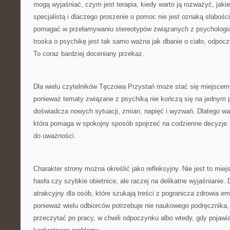
mogą wyjaśniać, czym jest terapia, kiedy warto ją rozważyć, jaki
specjalistą i dlaczego proszenie o pomoc nie jest oznaką słabo
pomagać w przełamywaniu stereotypów związanych z psychologią i
troska o psychikę jest tak samo ważna jak dbanie o ciało, odpocz
To coraz bardziej doceniany przekaz.
Dla wielu czytelników Tęczowa Przystań może stać się miejscem
ponieważ tematy związane z psychiką nie kończą się na jednym p
doświadcza nowych sytuacji, zmian, napięć i wyzwań. Dlatego war
która pomaga w spokojny sposób spojrzeć na codzienne decyzje
do uważności.
Charakter strony można określić jako refleksyjny. Nie jest to mie
hasła czy szybkie obietnice, ale raczej na delikatne wyjaśnianie.
atrakcyjny dla osób, które szukają treści z pogranicza zdrowia e
ponieważ wielu odbiorców potrzebuje nie naukowego podręcznika, l
przeczytać po pracy, w chwili odpoczynku albo wtedy, gdy pojawi