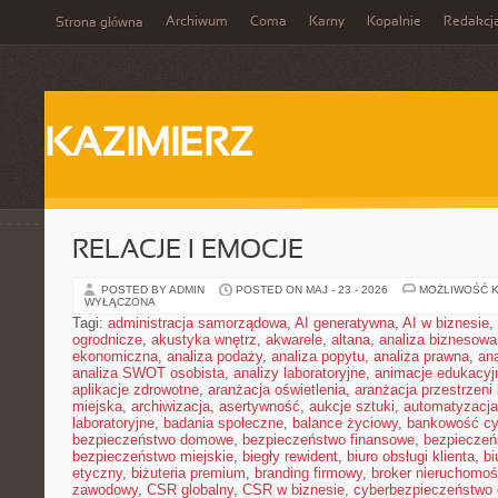
Archiwum
Coma
Karny
Kopalnie
Redakcj
Strona główna
KAZIMIERZ
RELACJE I EMOCJE
POSTED BY ADMIN
POSTED ON MAJ - 23 - 2026
MOŻLIWOŚĆ 
WYŁĄCZONA
Tagi:
administracja samorządowa
,
AI generatywna
,
AI w biznesie
,
ogrodnicze
,
akustyka wnętrz
,
akwarele
,
altana
,
analiza biznesowa
ekonomiczna
,
analiza podaży
,
analiza popytu
,
analiza prawna
,
an
analiza SWOT osobista
,
analizy laboratoryjne
,
animacje edukacyj
aplikacje zdrowotne
,
aranżacja oświetlenia
,
aranżacja przestrzeni 
miejska
,
archiwizacja
,
asertywność
,
aukcje sztuki
,
automatyzacj
laboratoryjne
,
badania społeczne
,
balance życiowy
,
bankowość cy
bezpieczeństwo domowe
,
bezpieczeństwo finansowe
,
bezpieczeń
bezpieczeństwo miejskie
,
biegły rewident
,
biuro obsługi klienta
,
bi
etyczny
,
biżuteria premium
,
branding firmowy
,
broker nieruchomoś
zawodowy
,
CSR globalny
,
CSR w biznesie
,
cyberbezpieczeństwo