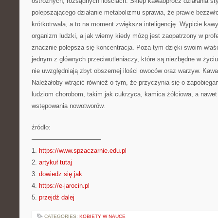
ostrożnych, rozsądnych ilościach. Sklep kawaoprócz działania st
polepszającego działanie metabolizmu sprawia, że prawie bezzwł
krótkotrwała, a to na moment zwiększa inteligencję. Wypicie kawy
organizm ludzki, a jak wiemy kiedy mózg jest zaopatrzony w profes
znacznie polepsza się koncentracja. Poza tym dzięki swoim właś
jednym z głównych przeciwutleniaczy, które są niezbędne w życiu 
nie uwzględniają zbyt obszernej ilości owoców oraz warzyw. Kawa
Należałoby wtrącić również o tym, że przyczynia się o zapobiega
ludziom chorobom, takim jak cukrzyca, kamica żółciowa, a nawet
wstępowania nowotworów.
źródło:
———————————
1.
https://www.spzaczarnie.edu.pl
2.
artykuł tutaj
3.
dowiedz się jak
4.
https://e-jarocin.pl
5.
przejdź dalej
CATEGORIES:
KOBIETY W NAUCE