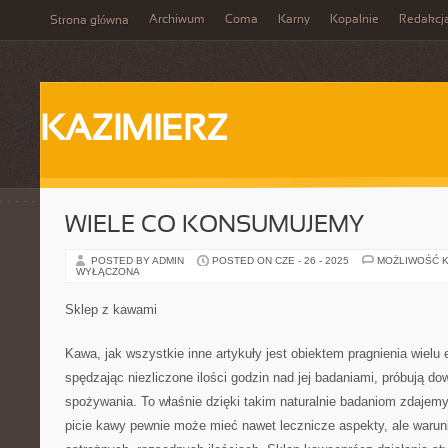
Archiwum
Coma
Karny
Kopalnie
Redakcj
Strona główna
KAZIMIERZ
WIELE CO KONSUMUJEMY…
POSTED BY ADMIN
POSTED ON CZE - 26 - 2025
MOŻLIWOŚĆ 
WYŁĄCZONA
Sklep z kawami
Kawa, jak wszystkie inne artykuły jest obiektem pragnienia wielu 
spędzając niezliczone ilości godzin nad jej badaniami, próbują dow
spożywania. To właśnie dzięki takim naturalnie badaniom zdajemy
picie kawy pewnie może mieć nawet lecznicze aspekty, ale warun