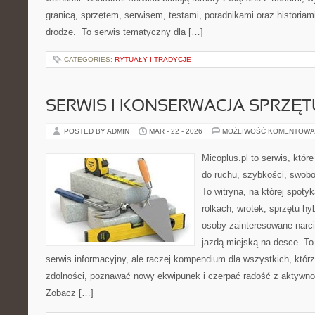
granicą, sprzętem, serwisem, testami, poradnikami oraz historiam
drodze. To serwis tematyczny dla […]
CATEGORIES:
RYTUAŁY I TRADYCJE
SERWIS I KONSERWACJA SPRZĘT
POSTED BY ADMIN
MAR - 22 - 2026
MOŻLIWOŚĆ KOMENTOWA
Micoplus.pl to serwis, któr
do ruchu, szybkości, swobo
To witryna, na której spotyk
rolkach, wrotek, sprzętu hy
osoby zainteresowane narc
jazdą miejską na desce. To 
serwis informacyjny, ale raczej kompendium dla wszystkich, któr
zdolności, poznawać nowy ekwipunek i czerpać radość z aktywno
Zobacz […]