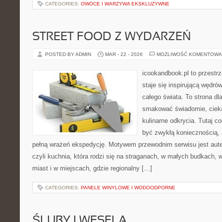
CATEGORIES:
OWOCE I WARZYWA EKSKLUZYWNE
STREET FOOD Z WYDARZEŃ
POSTED BY ADMIN
MAR - 22 - 2026
MOŻLIWOŚĆ KOMENTOWA
icookandbook.pl to przestrz
staje się inspirującą wędr
całego świata. To strona dl
smakować świadomie, ciekaw
kulinarne odkrycia. Tutaj c
być zwykłą koniecznością,
pełną wrażeń ekspedycję. Motywem przewodnim serwisu jest aute
czyli kuchnia, która rodzi się na straganach, w małych budkach, 
miast i w miejscach, gdzie regionalny […]
CATEGORIES:
PANELE WINYLOWE I WODOODPORNE
ŚLUBY I WESELA