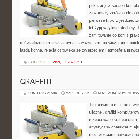
pokazany w sposób komple
zrozumiały zarówno dla osób
pierwsze kroki z jeździectwe
lat żyją w rytmie stadniny. T
zamiłowanie do koni z pra
doświadczeniem oraz fascynacją wszystkim, co wiąże się z opiek
jazdą konną, relacją człowieka ze zwierzęciem i atmosferą prawdz
CATEGORIES:
SPRZĘT JEŹDZIECKI
GRAFFITI
POSTED BY ADMIN
MAR - 20 - 2026
MOŻLIWOŚĆ KOMENTOWA
Ten serwis to miejsce stwo
ulicznej, grafiki komputerowe
rozbudowane kompendium, 
artystyczny charakter miejs
możliwościami nowoczesne