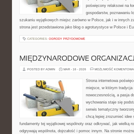
poświęcony relaksowi na ło
gospodarstw, poznawaniu lo
szukaniu wyjątkowych miejsc zarówno w Polsce, jak i w innych 
strona jest przedstawiona jako blog o agroturystyce w Polsce i Eur
CATEGORIES:
OGRODY PRZYDOMOWE
MIĘDZYNARODOWE ORGANIZAC
POSTED BY ADMIN
MAR - 16 - 2026
MOŻLIWOŚĆ KOMENTOWA
Strona internetowa poświęc
miejsce, w którym tradycja 
nowoczesnością, a pasja do
wychowania staje się pods
serwis tematyczny tworzon
chcą lepiej zrozumieć idee
fundamenty tej wyjątkowej wspólnoty oraz odkrywać, jak wielką ro
odgrywają wspólnota, dojrzałość i pomoc innym. Na stronie możn