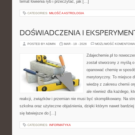
temat łowienia ryb i przeczytać, jak […]
CATEGORIES:
MIŁOŚĆ A ASTROLOGIA
DOŚWIADCZENIA I EKSPERYMEN
POSTED BY ADMIN
MAR - 19 - 2026
MOŻLIWOŚĆ KOMENTOWA
Zdajechemie.pl to nowoczes
został stworzony z myślą 
opanować chemię w sposób 
merytoryczny. To miejsce dl
wiedzę z zakresu chemii org
ale również dla każdego, k
reakcji, związków i przemian nie musi być skomplikowany. Na str
szkolna oraz użyteczne objaśnienia, dzięki którym nawet bardziej
się łatwiejsze do […]
CATEGORIES:
INFORMATYKA