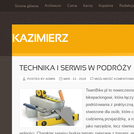
Archiwum
Coma
Karny
Kopalnie
Redakcj
Strona główna
KAZIMIERZ
TECHNIKA I SERWIS W PODRÓŻY
POSTED BY ADMIN
MAR - 23 - 2026
MOŻLIWOŚĆ KOMENTOWA
TeamBike.pl to nowoczesna
bikepackingowi, która łączy
podróżowania z praktyczną
stworzone dla osób, które c
codzienną przejażdżkę, a ro
jako narzędzie, lecz równie
wolności. Charakter serwisu budują tematy związane z trasami, 