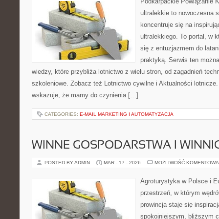
Podkarpackie Powiązanie K
ultralekkie to nowoczesna s
koncentruje się na inspiruj
ultralekkiego. To portal, w
się z entuzjazmem do latani
praktyką. Serwis ten można
wiedzy, które przybliża lotnictwo z wielu stron, od zagadnień tec
szkoleniowe. Zobacz też Lotnictwo cywilne i Aktualności lotnicze
wskazuje, że mamy do czynienia […]
CATEGORIES:
E-MAIL MARKETING I AUTOMATYZACJA
WINNE GOSPODARSTWA I WINNI
POSTED BY ADMIN
MAR - 17 - 2026
MOŻLIWOŚĆ KOMENTOWA
Agroturystyka w Polsce i Eu
przestrzeń, w którym wędró
prowincja staje się inspira
spokojniejszym, bliższym c