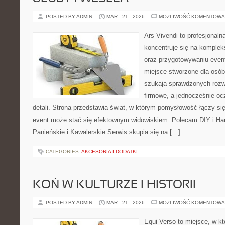
POSTED BY ADMIN
MAR - 21 - 2026
MOŻLIWOŚĆ KOMENTOWA
Ars Vivendi to profesjonaln
koncentruje się na komple
oraz przygotowywaniu even
miejsce stworzone dla osób, 
szukają sprawdzonych rozw
firmowe, a jednocześnie oc
detali. Strona przedstawia świat, w którym pomysłowość łączy si
event może stać się efektownym widowiskiem. Polecam DIY i H
Panieńskie i Kawalerskie Serwis skupia się na […]
CATEGORIES:
AKCESORIA I DODATKI
KOŃ W KULTURZE I HISTORII
POSTED BY ADMIN
MAR - 21 - 2026
MOŻLIWOŚĆ KOMENTOWA
Equi Verso to miejsce, w kt