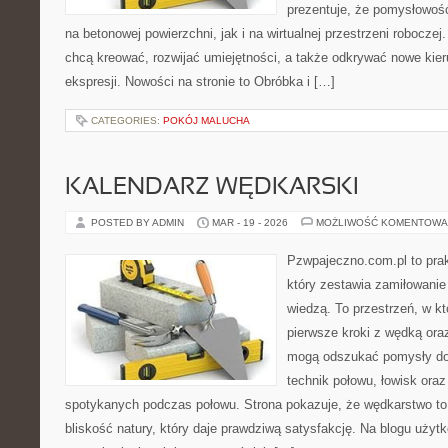
prezentuje, że pomysłowoś
na betonowej powierzchni, jak i na wirtualnej przestrzeni roboczej
chcą kreować, rozwijać umiejętności, a także odkrywać nowe kier
ekspresji. Nowości na stronie to Obróbka i […]
CATEGORIES:
POKÓJ MALUCHA
KALENDARZ WĘDKARSKI
POSTED BY ADMIN
MAR - 19 - 2026
MOŻLIWOŚĆ KOMENTOWA
Pzwpajeczno.com.pl to prak
który zestawia zamiłowanie
wiedzą. To przestrzeń, w k
pierwsze kroki z wędką ora
mogą odszukać pomysły do
technik połowu, łowisk oraz
spotykanych podczas połowu. Strona pokazuje, że wędkarstwo to n
bliskość natury, który daje prawdziwą satysfakcję. Na blogu użyt