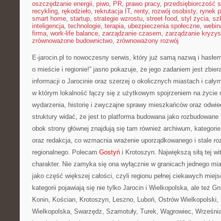
oszczędzanie energii
,
piwo
,
PR
,
prawo pracy
,
przedsiębiorczość 
recykling
,
rękodzieło
,
rekrutacja IT
,
renty
,
rozwój osobisty
,
rynek p
smart home
,
startup
,
strategie wzrostu
,
street food
,
styl życia
,
sz
inteligencja
,
technologie
,
terapia
,
ubezpieczenia społeczne
,
webin
firma
,
work-life balance
,
zarządzanie czasem
,
zarządzanie kryzy
zrównoważone budownictwo
,
zrównoważony rozwój
E-jarocin.pl to nowoczesny serwis, który już samą nazwą i hasłem
o mieście i regionie!” jasno pokazuje, że jego zadaniem jest zbie
informacji o Jarocinie oraz szerzej o okolicznych miastach i całym
w którym lokalność łączy się z użytkowym spojrzeniem na życie mi
wydarzenia, historię i zwyczajne sprawy mieszkańców oraz odwie
struktury widać, że jest to platforma budowana jako rozbudowane
obok strony głównej znajdują się tam również archiwum, kategorie,
oraz redakcja, co wzmacnia wrażenie uporządkowanego i stale roz
regionalnego. Polecam
Gostyń
i Krotoszyn. Największą siłą tej wit
charakter. Nie zamyka się ona wyłącznie w granicach jednego mia
jako część większej całości, czyli regionu pełnej ciekawych miejsc
kategorii pojawiają się nie tylko Jarocin i Wielkopolska, ale też G
Konin, Kościan, Krotoszyn, Leszno, Luboń, Ostrów Wielkopolski,
Wielkopolska, Swarzędz, Szamotuły, Turek, Wągrowiec, Września 