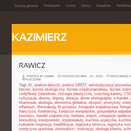
Archiwum
Coma
Karny
Kopalnie
Redakcj
Strona główna
KAZIMIERZ
RAWICZ
POSTED BY ADMIN
POSTED ON MAR - 15 - 2026
MOŻLIWOŚĆ 
WYŁĄCZONA
Tagi:
AI
,
analiza danych
,
analiza SWOT
,
automatyzacja procesów
bitcoin
,
biznes ekologiczny
,
biznes międzynarodowy
,
biznes rodzi
certyfikaty zawodowe
,
chirurgia plastyczna
,
coaching kariery
,
CS
cyfryzacja
,
desery
,
doping
,
dotacje
,
drone photography
,
e-handel
,
finansowa
,
ekologia
,
ekonomia globalna
,
eksport
,
emerytury
,
ener
ethereum
,
filmmaking
,
fit przepisy
,
fotografia krajobrazowa
,
fotogr
franczyza
,
fundraising
,
fundusze europejskie
,
gospodarka odpada
business
,
handel zagraniczny
,
herbata
,
import
,
innowacje społecz
konsulting
,
kreatywność
,
kryptowaluty
,
kuchnia azjatycka
,
kuchni
kulinarne inspiracje
,
kwalifikacje
,
logistyka lotnicza
,
logistyka mo
medycyna sportowa
,
minimalizm
,
motivacja
,
obsługa klienta
,
ochr