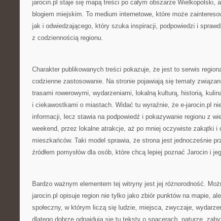
jarocin.pl staje się mapą treści po całym obszarze Wielkopolski, 
blogiem miejskim. To medium internetowe, które może zainteres
jak i odwiedzającego, który szuka inspiracji, podpowiedzi i spr
z codziennością regionu.
Charakter publikowanych treści pokazuje, że jest to serwis regio
codzienne zastosowanie. Na stronie pojawiają się tematy związa
trasami rowerowymi, wydarzeniami, lokalną kulturą, historią, kuli
i ciekawostkami o miastach. Widać tu wyraźnie, że e-jarocin.pl n
informacji, lecz stawia na podpowiedź i pokazywanie regionu z wie
weekend, przez lokalne atrakcje, aż po mniej oczywiste zakątki 
mieszkańców. Taki model sprawia, że strona jest jednocześnie pr
źródłem pomysłów dla osób, które chcą lepiej poznać Jarocin i je
Bardzo ważnym elementem tej witryny jest jej różnorodność. Moż
jarocin.pl opisuje region nie tylko jako zbiór punktów na mapie, al
społeczny, w którym liczą się ludzie, miejsca, zwyczaje, wydarze
dlatego dobrze odnajdują się tu teksty o spacerach, naturze, zab