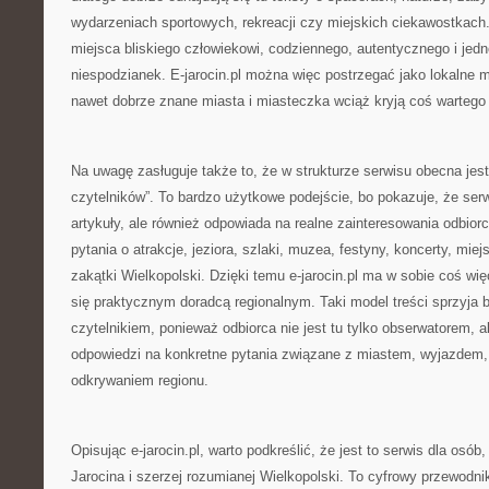
wydarzeniach sportowych, rekreacji czy miejskich ciekawostkach.
miejsca bliskiego człowiekowi, codziennego, autentycznego i jed
niespodzianek. E-jarocin.pl można więc postrzegać jako lokalne 
nawet dobrze znane miasta i miasteczka wciąż kryją coś wartego 
Na uwagę zasługuje także to, że w strukturze serwisu obecna jest
czytelników”. To bardzo użytkowe podejście, bo pokazuje, że serwi
artykuły, ale również odpowiada na realne zainteresowania odbior
pytania o atrakcje, jeziora, szlaki, muzea, festyny, koncerty, mie
zakątki Wielkopolski. Dzięki temu e-jarocin.pl ma w sobie coś wię
się praktycznym doradcą regionalnym. Taki model treści sprzyja b
czytelnikiem, ponieważ odbiorca nie jest tu tylko obserwatorem, 
odpowiedzi na konkretne pytania związane z miastem, wyjazde
odkrywaniem regionu.
Opisując e-jarocin.pl, warto podkreślić, że jest to serwis dla osób,
Jarocina i szerzej rozumianej Wielkopolski. To cyfrowy przewodni