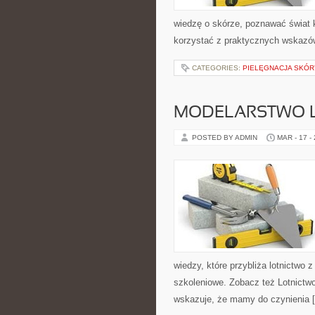
wiedzę o skórze, poznawać świat k
korzystać z praktycznych wskazó
CATEGORIES:
PIELĘGNACJA SKÓR
MODELARSTWO L
POSTED BY ADMIN
MAR - 17 -
wiedzy, które przybliża lotnictwo 
szkoleniowe. Zobacz też Lotnictwo
wskazuje, że mamy do czynienia 