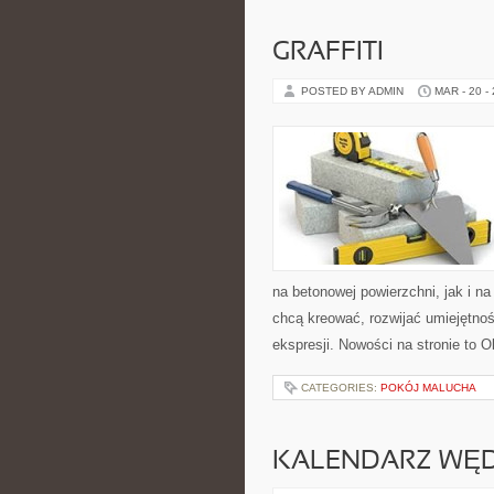
GRAFFITI
POSTED BY ADMIN
MAR - 20 -
na betonowej powierzchni, jak i na 
chcą kreować, rozwijać umiejętnoś
ekspresji. Nowości na stronie to O
CATEGORIES:
POKÓJ MALUCHA
KALENDARZ WĘ