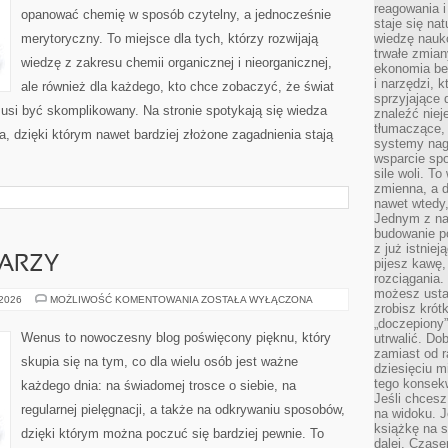
reagowania i
opanować chemię w sposób czytelny, a jednocześnie
staje się na
merytoryczny. To miejsce dla tych, którzy rozwijają
wiedzę nauko
trwałe zmian
wiedzę z zakresu chemii organicznej i nieorganicznej,
ekonomia beh
i narzędzi, 
ale również dla każdego, kto chce zobaczyć, że świat
sprzyjające
musi być skomplikowany. Na stronie spotykają się wiedza
znaleźć nie
tłumaczące, 
a, dzięki którym nawet bardziej złożone zagadnienia stają
systemy nag
wsparcie spo
sile woli. 
zmienna, a 
nawet wtedy
Jednym z na
budowanie p
z już istnie
WARZY
pijesz kawę,
rozciągania.
możesz usta
PIELĘGNACJA
 2026
MOŻLIWOŚĆ KOMENTOWANIA
ZOSTAŁA WYŁĄCZONA
zrobisz krót
TWARZY
„doczepiony
Wenus to nowoczesny blog poświęcony pięknu, który
utrwalić. Do
zamiast od r
skupia się na tym, co dla wielu osób jest ważne
dziesięciu m
tego konsekw
każdego dnia: na świadomej trosce o siebie, na
Jeśli chcesz
regularnej pielęgnacji, a także na odkrywaniu sposobów,
na widoku. J
książkę na s
dzięki którym można poczuć się bardziej pewnie. To
dalej. Czas