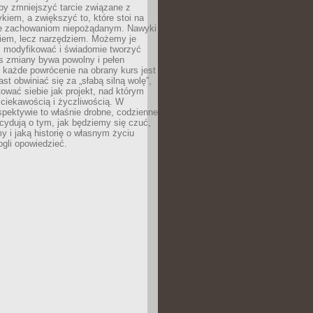
 by zmniejszyć tarcie związane z
iem, a zwiększyć to, które stoi na
e zachowaniom niepożądanym. Nawyki
kiem, lecz narzędziem. Możemy je
 modyfikować i świadomie tworzyć
s zmiany bywa powolny i pełen
e każde powrócenie na obrany kurs jest
st obwiniać się za „słabą silną wolę”,
tować siebie jak projekt, nad którym
ciekawością i życzliwością. W
spektywie to właśnie drobne, codzienne
cydują o tym, jak będziemy się czuć,
y i jaką historię o własnym życiu
gli opowiedzieć.