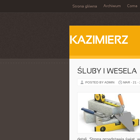
Archiwum
Coma
Strona główna
KAZIMIERZ
ŚLUBY I WESELA
POSTED BY ADMIN
MAR - 21 -
detali. Strona przedstawia świat,