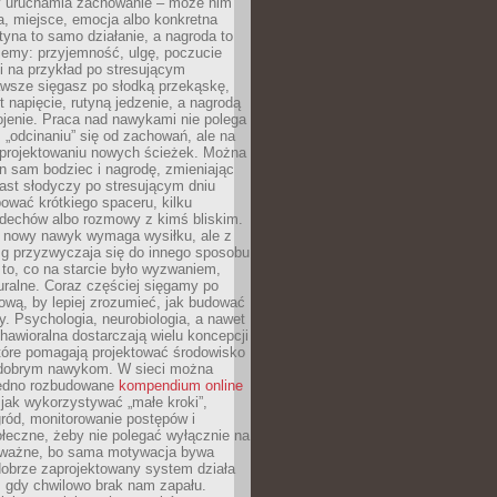
ry uruchamia zachowanie – może nim
a, miejsce, emocja albo konkretna
tyna to samo działanie, a nagroda to
jemy: przyjemność, ulgę, poczucie
śli na przykład po stresującym
awsze sięgasz po słodką przekąskę,
 napięcie, rutyną jedzenie, a nagrodą
jenie. Praca nad nawykami nie polega
 „odcinaniu” się od zachowań, ale na
rojektowaniu nowych ścieżek. Można
n sam bodziec i nagrodę, zmieniając
ast słodyczy po stresującym dniu
ować krótkiego spaceru, kilku
ddechów albo rozmowy z kimś bliskim.
 nowy nawyk wymaga wysiłku, ale z
 przyzwyczaja się do innego sposobu
 to, co na starcie było wyzwaniem,
turalne. Coraz częściej sięgamy po
wą, by lepiej zrozumieć, jak budować
y. Psychologia, neurobiologia, a nawet
awioralna dostarczają wielu koncepcji
które pomagają projektować środowisko
 dobrym nawykom. W sieci można
jedno rozbudowane
kompendium online
jak wykorzystywać „małe kroki”,
ród, monitorowanie postępów i
łeczne, żeby nie polegać wyłącznie na
To ważne, bo sama motywacja bywa
dobrze zaprojektowany system działa
, gdy chwilowo brak nam zapału.