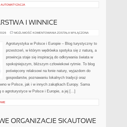
I AUTOMATYZACJA
RSTWA I WINNICE
WINNE
 2026
MOŻLIWOŚĆ KOMENTOWANIA
ZOSTAŁA WYŁĄCZONA
GOSPODARSTWA
I
WINNICE
Agroturystyka w Polsce i Europie – Blog turystyczny to
przestrzeń, w którym wędrówka spotyka się z naturą, a
prowincja staje się inspiracją do odkrywania świata w
spokojniejszym, bliższym człowiekowi rytmie. To blog
poświęcony relaksowi na łonie natury, wyjazdom do
gospodarstw, poznawaniu lokalnych tradycji oraz
wno w Polsce, jak i w innych zakątkach Europy. Sama
g o agroturystyce w Polsce i Europie, a jej […]
OWE
E ORGANIZACJE SKAUTOWE