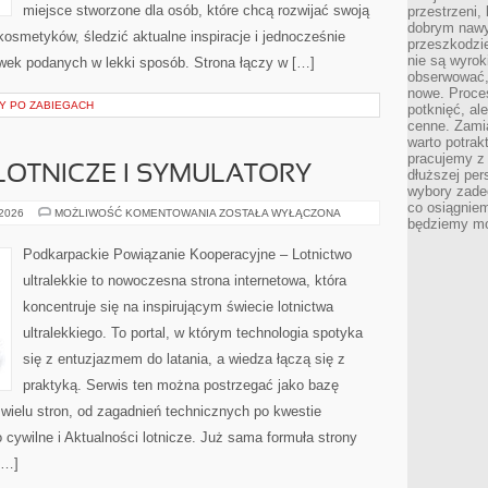
miejsce stworzone dla osób, które chcą rozwijać swoją
przestrzeni,
dobrym nawyk
osmetyków, śledzić aktualne inspiracje i jednocześnie
przeszkodzi
nie są wyro
wek podanych w lekki sposób. Strona łączy w […]
obserwować,
nowe. Proce
Y PO ZABIEGACH
potknięć, al
cenne. Zamia
warto potrak
pracujemy z 
OTNICZE I SYMULATORY
dłuższej per
wybory zade
co osiągniem
MODELARSTWO
 2026
MOŻLIWOŚĆ KOMENTOWANIA
ZOSTAŁA WYŁĄCZONA
będziemy mo
LOTNICZE
I
SYMULATORY
Podkarpackie Powiązanie Kooperacyjne – Lotnictwo
ultralekkie to nowoczesna strona internetowa, która
koncentruje się na inspirującym świecie lotnictwa
ultralekkiego. To portal, w którym technologia spotyka
się z entuzjazmem do latania, a wiedza łączą się z
praktyką. Serwis ten można postrzegać jako bazę
z wielu stron, od zagadnień technicznych po kwestie
 cywilne i Aktualności lotnicze. Już sama formuła strony
[…]