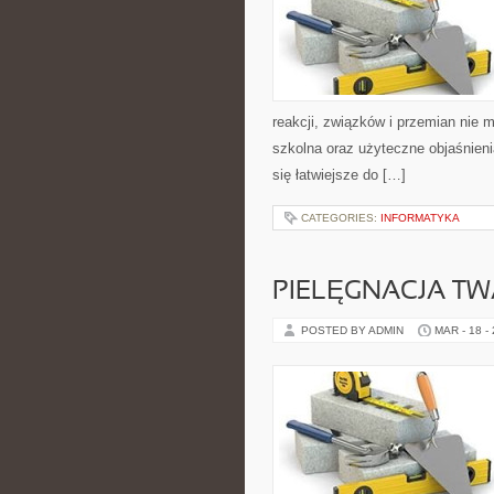
reakcji, związków i przemian nie 
szkolna oraz użyteczne objaśnieni
się łatwiejsze do […]
CATEGORIES:
INFORMATYKA
PIELĘGNACJA T
POSTED BY ADMIN
MAR - 18 -