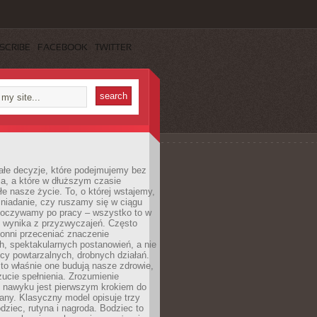
SCRIBE
FACEBOOK
TWITTER
ałe decyzje, które podejmujemy bez
a, a które w dłuższym czasie
ałe nasze życie. To, o której wstajemy,
niadanie, czy ruszamy się w ciągu
dpoczywamy po pracy – wszystko to w
e wynika z przyzwyczajeń. Często
onni przeceniać znaczenie
, spektakularnych postanowień, a nie
cy powtarzalnych, drobnych działań.
o właśnie one budują nasze zdrowie,
czucie spełnienia. Zrozumienie
nawyku jest pierwszym krokiem do
any. Klasyczny model opisuje trzy
dziec, rutyna i nagroda. Bodziec to