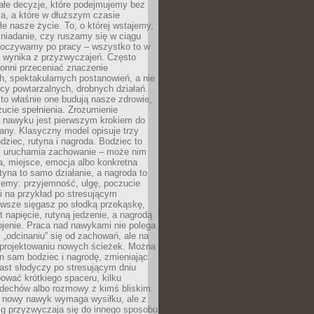
ałe decyzje, które podejmujemy bez
a, a które w dłuższym czasie
ałe nasze życie. To, o której wstajemy,
niadanie, czy ruszamy się w ciągu
dpoczywamy po pracy – wszystko to w
e wynika z przyzwyczajeń. Często
onni przeceniać znaczenie
, spektakularnych postanowień, a nie
cy powtarzalnych, drobnych działań.
o właśnie one budują nasze zdrowie,
czucie spełnienia. Zrozumienie
nawyku jest pierwszym krokiem do
any. Klasyczny model opisuje trzy
dziec, rutyna i nagroda. Bodziec to
ry uruchamia zachowanie – może nim
a, miejsce, emocja albo konkretna
tyna to samo działanie, a nagroda to
jemy: przyjemność, ulgę, poczucie
śli na przykład po stresującym
awsze sięgasz po słodką przekąskę,
 napięcie, rutyną jedzenie, a nagrodą
jenie. Praca nad nawykami nie polega
 „odcinaniu” się od zachowań, ale na
rojektowaniu nowych ścieżek. Można
n sam bodziec i nagrodę, zmieniając
ast słodyczy po stresującym dniu
ować krótkiego spaceru, kilku
ddechów albo rozmowy z kimś bliskim.
 nowy nawyk wymaga wysiłku, ale z
 przyzwyczaja się do innego sposobu