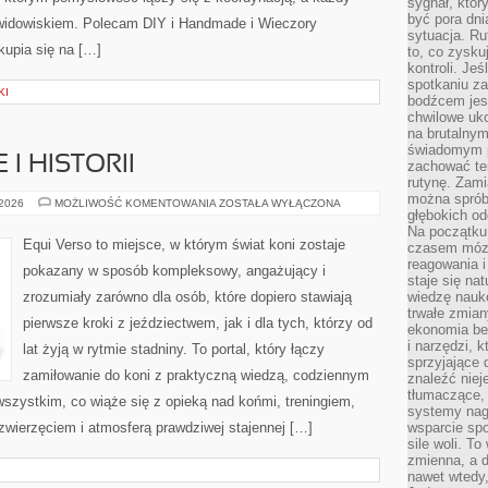
sygnał, któ
być pora dni
widowiskiem. Polecam DIY i Handmade i Wieczory
sytuacja. Ru
kupia się na […]
to, co zysku
kontroli. Je
spotkaniu z
KI
bodźcem jest
chwilowe uko
na brutalnym
świadomym p
I HISTORII
zachować te
rutynę. Zami
można sprób
KOŃ
 2026
MOŻLIWOŚĆ KOMENTOWANIA
ZOSTAŁA WYŁĄCZONA
głębokich o
W
KULTURZE
Na początku
I
Equi Verso to miejsce, w którym świat koni zostaje
czasem mózg
HISTORII
reagowania i
pokazany w sposób kompleksowy, angażujący i
staje się na
zrozumiały zarówno dla osób, które dopiero stawiają
wiedzę nauko
trwałe zmian
pierwsze kroki z jeździectwem, jak i dla tych, którzy od
ekonomia beh
i narzędzi, 
lat żyją w rytmie stadniny. To portal, który łączy
sprzyjające
zamiłowanie do koni z praktyczną wiedzą, codziennym
znaleźć nie
tłumaczące, 
szystkim, co wiąże się z opieką nad końmi, treningiem,
systemy nag
 zwierzęciem i atmosferą prawdziwej stajennej […]
wsparcie spo
sile woli. 
zmienna, a 
nawet wtedy