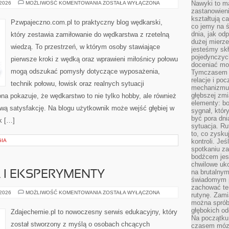
KALENDARZ
Nawyki to m
 2026
MOŻLIWOŚĆ KOMENTOWANIA
ZOSTAŁA WYŁĄCZONA
WĘDKARSKI
zastanowieni
kształtują c
Pzwpajeczno.com.pl to praktyczny blog wędkarski,
co jemy na ś
dnia, jak o
który zestawia zamiłowanie do wędkarstwa z rzetelną
dużej mierz
wiedzą. To przestrzeń, w którym osoby stawiające
jesteśmy skł
pojedynczych
pierwsze kroki z wędką oraz wprawieni miłośnicy połowu
doceniać mo
mogą odszukać pomysły dotyczące wyposażenia,
Tymczasem t
relacje i po
technik połowu, łowisk oraz realnych sytuacji
mechanizmu 
głębszej zmi
a pokazuje, że wędkarstwo to nie tylko hobby, ale również
elementy: bo
ziwą satysfakcję. Na blogu użytkownik może wejść głębiej w
sygnał, któ
być pora dni
ak […]
sytuacja. Ru
to, co zysku
GIA
kontroli. Je
spotkaniu z
bodźcem jest
chwilowe uko
na brutalnym
 I EKSPERYMENTY
świadomym p
zachować te
DOŚWIADCZENIA
 2026
MOŻLIWOŚĆ KOMENTOWANIA
ZOSTAŁA WYŁĄCZONA
rutynę. Zami
I
można sprób
EKSPERYMENTY
głębokich o
Zdajechemie.pl to nowoczesny serwis edukacyjny, który
Na początku
został stworzony z myślą o osobach chcących
czasem mózg