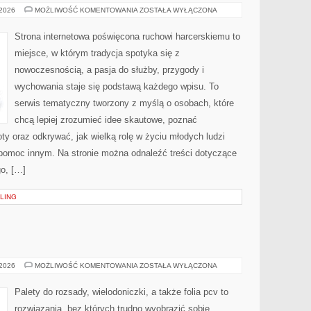
MIĘDZYNARODOWE
 2026
MOŻLIWOŚĆ KOMENTOWANIA
ZOSTAŁA WYŁĄCZONA
ORGANIZACJE
SKAUTOWE
Strona internetowa poświęcona ruchowi harcerskiemu to
miejsce, w którym tradycja spotyka się z
nowoczesnością, a pasja do służby, przygody i
wychowania staje się podstawą każdego wpisu. To
serwis tematyczny tworzony z myślą o osobach, które
chcą lepiej zrozumieć idee skautowe, poznać
ty oraz odkrywać, jak wielką rolę w życiu młodych ludzi
 pomoc innym. Na stronie można odnaleźć treści dotyczące
go, […]
LING
OWOCE
 2026
MOŻLIWOŚĆ KOMENTOWANIA
ZOSTAŁA WYŁĄCZONA
I
SADY
Palety do rozsady, wielodoniczki, a także folia pcv to
rozwiązania, bez których trudno wyobrazić sobie