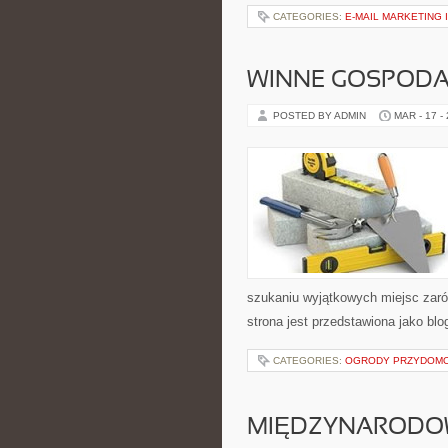
CATEGORIES:
E-MAIL MARKETING 
WINNE GOSPODA
POSTED BY ADMIN
MAR - 17 -
szukaniu wyjątkowych miejsc zaró
strona jest przedstawiona jako blo
CATEGORIES:
OGRODY PRZYDOM
MIĘDZYNARODOW