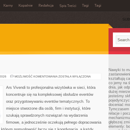
Karny
Kopalnie
Redakcja
Tagi
Tagi
Spis Treści
SUB
Nawyki to m
zastanowieni
ŚLUBY
 2026
MOŻLIWOŚĆ KOMENTOWANIA
ZOSTAŁA WYŁĄCZONA
kształtują c
I
co jemy na ś
WESELA
dnia, jak o
Ars Vivendi to profesjonalna wizytówka w sieci, która
dużej mierz
koncentruje się na kompleksowej obsłudze eventów
jesteśmy skł
pojedynczych
oraz przygotowywaniu eventów tematycznych. To
doceniać mo
miejsce stworzone dla osób, firm i instytucji, które
Tymczasem t
relacje i po
szukają sprawdzonych rozwiązań na wydarzenia
mechanizmu 
głębszej zmi
firmowe, a jednocześnie oczekują pełnego dopracowania
elementy: bo
 w którym pomysłowość łączy się z koordynacją, a każdy