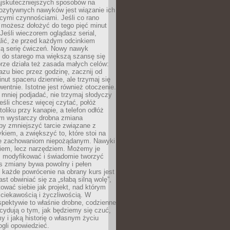
jskuteczniejszych sposobów na
ozytywnych nawyków jest wiązanie ich
jącymi czynnościami. Jeśli co rano
 możesz dołożyć do tego pięć minut
 Jeśli wieczorem oglądasz serial,
lić, że przed każdym odcinkiem
ką serię ćwiczeń. Nowy nawyk
” do starego ma większą szansę się
brze działa też zasada małych celów:
azu biec przez godzinę, zacznij od
inut spaceru dziennie, ale trzymaj się
entnie. Istotne jest również otoczenie.
 mniej podjadać, nie trzymaj słodyczy
eśli chcesz więcej czytać, połóż
toliku przy kanapie, a telefon odłóż
em wystarczy drobna zmiana
 by zmniejszyć tarcie związane z
iem, a zwiększyć to, które stoi na
e zachowaniom niepożądanym. Nawyki
kiem, lecz narzędziem. Możemy je
 modyfikować i świadomie tworzyć
s zmiany bywa powolny i pełen
e każde powrócenie na obrany kurs jest
st obwiniać się za „słabą silną wolę”,
tować siebie jak projekt, nad którym
ciekawością i życzliwością. W
spektywie to właśnie drobne, codzienne
cydują o tym, jak będziemy się czuć,
y i jaką historię o własnym życiu
gli opowiedzieć.