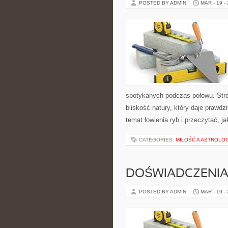
POSTED BY ADMIN
MAR - 19 -
spotykanych podczas połowu. Stron
bliskość natury, który daje prawd
temat łowienia ryb i przeczytać, j
CATEGORIES:
MIŁOŚĆ A ASTROLO
DOŚWIADCZENIA
POSTED BY ADMIN
MAR - 19 -