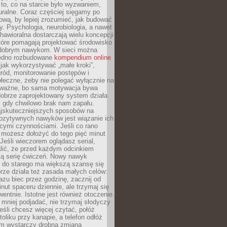
 to, co na starcie było wyzwaniem,
turalne. Coraz częściej sięgamy po
wą, by lepiej zrozumieć, jak budować
y. Psychologia, neurobiologia, a nawet
awioralna dostarczają wielu koncepcji
które pomagają projektować środowisko
 dobrym nawykom. W sieci można
jedno rozbudowane
kompendium online
jak wykorzystywać „małe kroki”,
ród, monitorowanie postępów i
łeczne, żeby nie polegać wyłącznie na
To ważne, bo sama motywacja bywa
dobrze zaprojektowany system działa
, gdy chwilowo brak nam zapału.
jskuteczniejszych sposobów na
ozytywnych nawyków jest wiązanie ich
jącymi czynnościami. Jeśli co rano
 możesz dołożyć do tego pięć minut
 Jeśli wieczorem oglądasz serial,
lić, że przed każdym odcinkiem
ką serię ćwiczeń. Nowy nawyk
” do starego ma większą szansę się
brze działa też zasada małych celów:
azu biec przez godzinę, zacznij od
inut spaceru dziennie, ale trzymaj się
entnie. Istotne jest również otoczenie.
 mniej podjadać, nie trzymaj słodyczy
eśli chcesz więcej czytać, połóż
toliku przy kanapie, a telefon odłóż
em wystarczy drobna zmiana