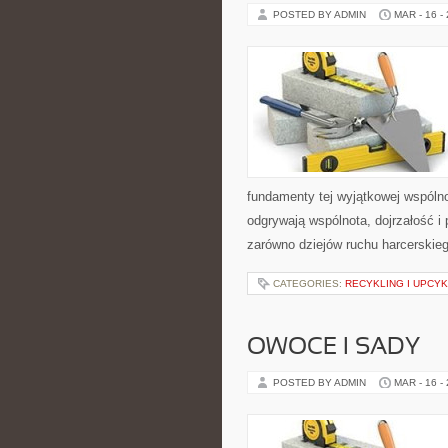
POSTED BY ADMIN
MAR - 16 -
fundamenty tej wyjątkowej wspólno
odgrywają wspólnota, dojrzałość i
zarówno dziejów ruchu harcerskie
CATEGORIES:
RECYKLING I UPCYK
OWOCE I SADY
POSTED BY ADMIN
MAR - 16 -