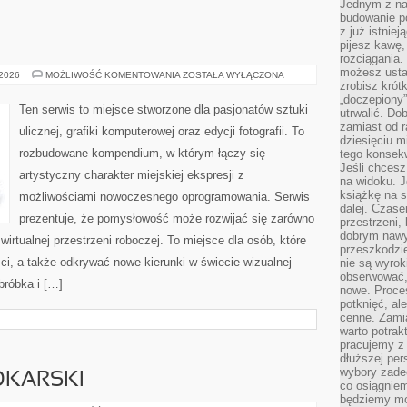
Jednym z na
budowanie p
z już istnie
pijesz kawę,
rozciągania.
możesz usta
GRAFFITI
 2026
MOŻLIWOŚĆ KOMENTOWANIA
ZOSTAŁA WYŁĄCZONA
zrobisz krót
„doczepiony
Ten serwis to miejsce stworzone dla pasjonatów sztuki
utrwalić. Do
zamiast od r
ulicznej, grafiki komputerowej oraz edycji fotografii. To
dziesięciu m
rozbudowane kompendium, w którym łączy się
tego konsekw
Jeśli chcesz
artystyczny charakter miejskiej ekspresji z
na widoku. J
książkę na s
możliwościami nowoczesnego oprogramowania. Serwis
dalej. Czas
prezentuje, że pomysłowość może rozwijać się zarówno
przestrzeni,
dobrym nawyk
wirtualnej przestrzeni roboczej. To miejsce dla osób, które
przeszkodzi
ci, a także odkrywać nowe kierunki w świecie wizualnej
nie są wyro
obserwować,
bróbka i […]
nowe. Proce
potknięć, al
cenne. Zamia
warto potrak
pracujemy z 
dłuższej per
wybory zade
DKARSKI
co osiągniem
będziemy mo