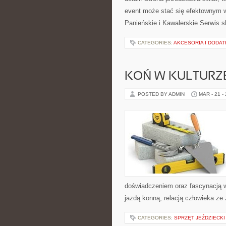
event może stać się efektownym 
Panieńskie i Kawalerskie Serwis s
CATEGORIES:
AKCESORIA I DODAT
KOŃ W KULTURZE 
POSTED BY ADMIN
MAR - 21 -
doświadczeniem oraz fascynacją w
jazdą konną, relacją człowieka ze
CATEGORIES:
SPRZĘT JEŹDZIECKI