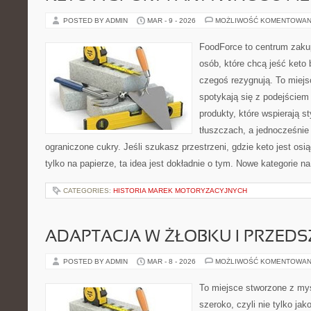
POSTED BY ADMIN
MAR - 9 - 2026
MOŻLIWOŚĆ KOMENTOWAN
FoodForce to centrum zaku
osób, które chcą jeść keto 
czegoś rezygnują. To miej
spotykają się z podejście
produkty, które wspierają s
tłuszczach, a jednocześni
ograniczone cukry. Jeśli szukasz przestrzeni, gdzie keto jest osią
tylko na papierze, ta idea jest dokładnie o tym. Nowe kategorie n
CATEGORIES:
HISTORIA MAREK MOTORYZACYJNYCH
ADAPTACJA W ŻŁOBKU I PRZED
POSTED BY ADMIN
MAR - 8 - 2026
MOŻLIWOŚĆ KOMENTOWAN
To miejsce stworzone z myś
szeroko, czyli nie tylko jak