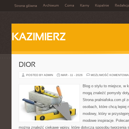
Archiwum
Coma
Karny
Kopalnie
Redakcj
Strona główna
KAZIMIERZ
DIOR
POSTED BY ADMIN
MAR - 11 - 2026
MOŻLIWOŚĆ KOMENTOWA
Blog o stylu to miejsce, w k
mogą znaleźć pomysły doty
Strona pralniafoka.com.pl 
osobach, które chcą lepiej
modowy, który w przystępn
modowe inspiracje. Polecam
można znaleźć ciekawe wpisy, które dotyczą sposobu tworzenia sty