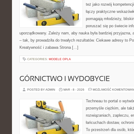
też jako rozwój kompetencj
łączy praktyczne wskazówki
pomagają młodzieży, blis
poruszać się po świecie in
uporządkowany. Zależy nam, aby nauka była bardziej przyjazna, 
– tak, by prowadziła do trwałych rezultatów. Ciekawe adresy to Po
Kreatywność i zabawa Strona […]
CATEGORIES:
MODELE OPLA
GÓRNICTWO I WYDOBYCIE
POSTED BY ADMIN
MAR - 8 - 2026
MOŻLIWOŚĆ KOMENTOWAN
Techneau to portal o wytwó
przemyśle ciężkim, ale tak
rozwiązaniach, zapleczu, e
łańcuchach dostaw, ochronie
To przestrzeń dla osób, kt