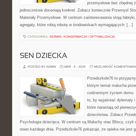
przemysłowe bez zbędnej ża
jednocześnie doceniają konkret. Zobacz koniecznie Przemysł Sto
Materiały Przemysłowe. W centrum zainteresowania stoją fabryki,
agregaty, które robią robotę w środowiskach wymagających: […]
CATEGORIES:
SERWIS, KONSERWACJA I OPTYMALIZACJA
SEN DZIECKA
POSTED BY ADMIN
MAR - 6 - 2026
MOŻLIWOŚĆ KOMENTOWAN
Przedszkole76 to przyjazny 
którym temat malucha prze
codziennym życiem domu. T
to, by wyjaśniać dylematy 
które narastają od pierwszy
dzieciństwa. Zobacz Przedsz
Psychologia dziecięca. W centrum są Maluchy oraz Bliscy, czyli d
nowo każdego dnia. Przedszkole76 pokazuje, że opieka nie jes