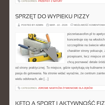
CATEGORIES:
PRZEPISY Z NATURY
SPRZĘT DO WYPIEKU PIZZY
POSTED BY ADMIN
MAR - 10 - 2026
MOŻLIWOŚĆ KOMENTOWA
pizzeriasaxofon.pl to apetyc
koncentruje się na włoskich
szczególnie na świecie wło
charakter strony pokazuje, ż
przepisami, lecz miejsce st
chcą poznawać detale śród
od strony praktycznej. To miejsce, gdzie spotykają się kulinarne i
pasja do gotowania. Na stronie widać wyraźnie, że centrum zaint
wielu odsłonach, ale […]
CATEGORIES:
ZDROWE NAWYKÓW ŻYWIENIOWE DLA ZĘBÓW
KETO A SPORT I AKTYWNOŚĆ FI