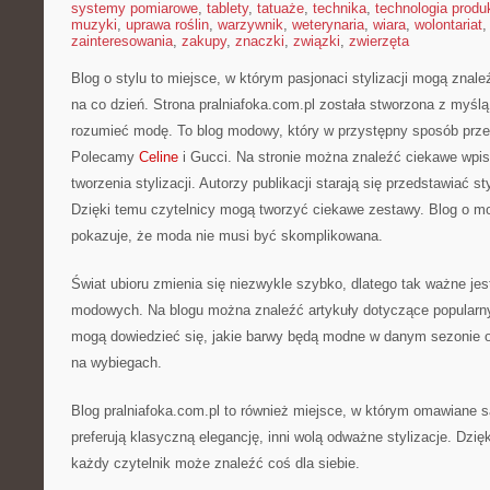
systemy pomiarowe
,
tablety
,
tatuaże
,
technika
,
technologia produk
muzyki
,
uprawa roślin
,
warzywnik
,
weterynaria
,
wiara
,
wolontariat
zainteresowania
,
zakupy
,
znaczki
,
związki
,
zwierzęta
Blog o stylu to miejsce, w którym pasjonaci stylizacji mogą znal
na co dzień. Strona pralniafoka.com.pl została stworzona z myślą
rozumieć modę. To blog modowy, który w przystępny sposób prze
Polecamy
Celine
i Gucci. Na stronie można znaleźć ciekawe wpis
tworzenia stylizacji. Autorzy publikacji starają się przedstawiać s
Dzięki temu czytelnicy mogą tworzyć ciekawe zestawy. Blog o mo
pokazuje, że moda nie musi być skomplikowana.
Świat ubioru zmienia się niezwykle szybko, dlatego tak ważne jes
modowych. Na blogu można znaleźć artykuły dotyczące popularny
mogą dowiedzieć się, jakie barwy będą modne w danym sezonie o
na wybiegach.
Blog pralniafoka.com.pl to również miejsce, w którym omawiane są
preferują klasyczną elegancję, inni wolą odważne stylizacje. Dzię
każdy czytelnik może znaleźć coś dla siebie.