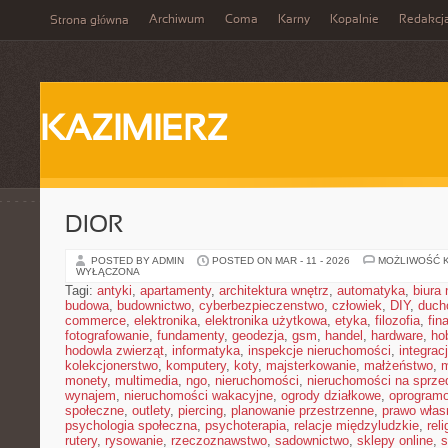
Archiwum
Coma
Karny
Kopalnie
Redakcj
Strona główna
KAZIMIERZ
DIOR
POSTED BY ADMIN
POSTED ON MAR - 11 - 2026
MOŻLIWOŚĆ 
WYŁĄCZONA
Tagi:
antyki
,
apartamenty
,
architektura wnętrz
,
automatyka
,
biura
budowa
,
budownictwo
,
cyberbezpieczenstwo
,
człowiek
,
DIY
,
duch
commerce
,
elektronika
,
elektronika użytkowa
,
etyka
,
filozofia
,
fin
fotografowanie
,
fundamenty
,
geodezja
,
gsm
,
handel
,
hardware
,
ho
hodowla zwierząt
,
informatyka
,
inspekcje nieruchomości
,
integrac
kolekcjonerstwo
,
komputery
,
koty
,
majsterkowanie
,
małżeństwo
,
m
monety
,
multimedia
,
ngo
,
nieruchomości
,
nieruchomości na sprze
wynajem
,
nieruchomości wakacyjne
,
ogrody działkowe
,
oprogram
społeczne
,
outlety
,
piercing
,
planowanie przestrzenne
,
prawo włas
psychologia społeczna
,
psychoterapia
,
relacje międzyludzkie
,
reli
rutery
,
rysowanie
,
rzeczoznawstwo
,
sadownictwo
,
sklepy online
,
s