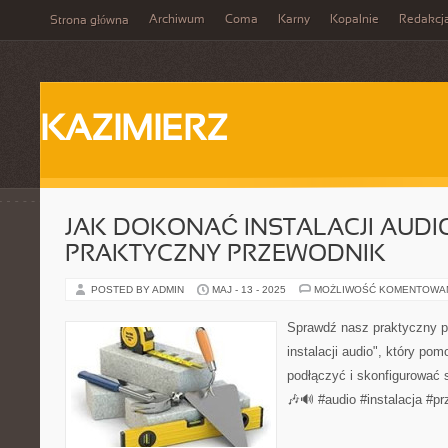
Archiwum
Coma
Karny
Kopalnie
Redakcj
Strona główna
KAZIMIERZ
JAK DOKONAĆ INSTALACJI AUDIO
PRAKTYCZNY PRZEWODNIK
POSTED BY ADMIN
MAJ - 13 - 2025
MOŻLIWOŚĆ KOMENTOWA
Sprawdź nasz praktyczny p
instalacji audio", który po
podłączyć i skonfigurować 
🎶🔊 #audio #instalacja #p