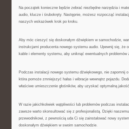
Na ‌początek konieczne będzie zebrać niezbędne narzędzia i ‍mat
audio, klucze i ​śrubokręty. Następnie, możesz rozpocząć instalac
naszych wskazówek krok ‌po kroku.
Aby móc cieszyć się doskonałym dźwiękiem w samochodzie, wart
instrukcjami producenta nowego systemu audio. Upewnij się, że ⁣
kable i elementy​ systemu, aby‌ uniknąć ewentualnych problemów 
Podczas instalacji nowego systemu dźwiękowego, nie zapomnij o u
która ‍pomoże zmniejszyć hałas i⁢ wibracje wewnątrz pojazdu. Dod
właściwe umieszczenie głośników, aby uzyskać optymalną jakość
W razie jakichkolwiek wątpliwości lub problemów podczas ⁣instal
zawsze warto skonsultować się z profesjonalistą. Dzięki naszem
przewodnikowi, z pewnością ⁣uda Ci się zainstalować nowy‍ system
doskonałym dźwiękiem w swoim samochodzie.