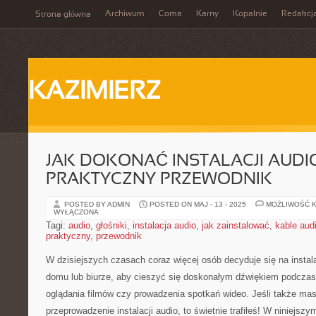
Archiwum
Coma
Karny
Kopalnie
Redakcj
Strona główna
KAZIMIERZ
JAK DOKONAĆ INSTALACJI AUDIO
PRAKTYCZNY PRZEWODNIK
POSTED BY ADMIN
POSTED ON MAJ - 13 - 2025
MOŻLIWOŚĆ 
WYŁĄCZONA
Tagi:
audio
,
głośniki
,
instalacja audio
,
jak zainstalować
,
kable aud
praktyczny
,
przewodnik
W dzisiejszych czasach coraz więcej osób decyduje się na instal
domu lub biurze, aby cieszyć się doskonałym dźwiękiem podczas⁤ 
oglądania filmów​ czy ‍prowadzenia spotkań wideo. Jeśli także ⁤ma
przeprowadzenie instalacji audio, to świetnie‌ trafiłeś! W⁢ niniejs