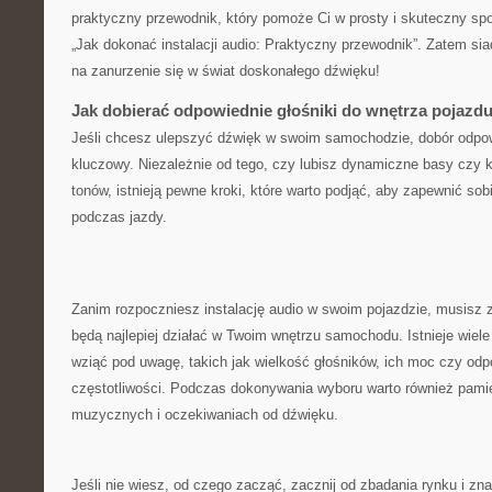
praktyczny⁣ przewodnik, który pomoże Ci w ⁢prosty i skuteczny⁢ spo
„Jak dokonać instalacji audio: Praktyczny przewodnik”. Zatem siad
na⁢ zanurzenie się w świat⁤ doskonałego dźwięku!
Jak dobierać odpowiednie głośniki do wnętrza pojazd
Jeśli chcesz ulepszyć dźwięk⁣ w swoim samochodzie, dobór odpowi
kluczowy. Niezależnie od tego, czy lubisz dynamiczne basy czy 
⁢tonów, istnieją⁣ pewne ​kroki, które ⁢warto podjąć, aby zapewnić 
podczas jazdy.
Zanim rozpoczniesz instalację audio w​ swoim pojazdzie, musisz z
będą najlepiej działać w Twoim wnętrzu samochodu. Istnieje wiele
wziąć pod uwagę, takich jak wielkość głośników, ich ⁣moc czy odp
częstotliwości. Podczas dokonywania wyboru warto również pamię
⁣muzycznych i oczekiwaniach od dźwięku.
Jeśli nie wiesz, od czego zacząć, zacznij od zbadania rynku i zna