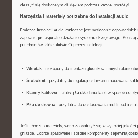
cieszyć się doskonałym dźwiękiem podczas ⁣każdej podróży!
Narzędzia i materiały potrzebne do instalacji audio
Podczas‌ instalacji audio konieczne jest⁤ posiadanie ⁣odpowiednich n
zapewnić profesjonalne działanie systemu dźwiękowego. Poniżej z
⁤przedmiotów, które ułatwią Ci proces instalacji.
Wkrętak
-​ niezbędny do‍ montażu głośników i ​innych elementó
Śrubokręt
​- przydatny do regulacji ustawień i⁤ mocowania kabli
Klamry kablowe
– ułatwią Ci⁣ układanie kabli w sposób estety
Piła do drewna
⁤- przydatna do dostosowania mebli pod instal
Jeśli chodzi o materiały, warto zaopatrzyć się w wysokiej⁢ jakości
gniazda. ‍Dobrze‌ spasowane i solidne komponenty zapewnią dosk