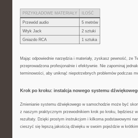
PRZYKŁADOWE MATERIAŁY
ILOŚĆ
Przewód audio
5 metrów
Wtyk Jack
2 sztuki
Gniazdo RCA
1 sztuka
Mając odpowiednie narzędzia i ‌materiały, ⁢zyskasz pewność,⁤ że T
przeprowadzona profesjonalnie​ i efektywnie. Nie zapominaj jednak 
terminowości, ​aby uniknąć niepotrzebnych problemów podczas m
Krok po kroku: instalcja ⁣nowego systemu dźwiękowe
Zmienianie systemu dźwiękowego w samochodzie może być sko
⁤z naszym praktycznym przewodnikiem krok po kroku, będziesz w
‍rezultaty. Dzięki⁢ prostym ‍instrukcjom ‌i kilkoma podstawowymi n
cieszyć się lepszą jakością dźwięku w ⁣swoim pojeździe w krótkim