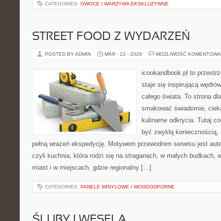
CATEGORIES:
OWOCE I WARZYWA EKSKLUZYWNE
STREET FOOD Z WYDARZEŃ
POSTED BY ADMIN
MAR - 22 - 2026
MOŻLIWOŚĆ KOMENTOWA
icookandbook.pl to przestrz
staje się inspirującą wędr
całego świata. To strona dl
smakować świadomie, ciekaw
kulinarne odkrycia. Tutaj c
być zwykłą koniecznością,
pełną wrażeń ekspedycję. Motywem przewodnim serwisu jest aute
czyli kuchnia, która rodzi się na straganach, w małych budkach, 
miast i w miejscach, gdzie regionalny […]
CATEGORIES:
PANELE WINYLOWE I WODOODPORNE
ŚLUBY I WESELA