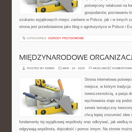
poświęcony relaksowi na ło
gospodarstw, poznawaniu lo
szukaniu wyjątkowych miejsc zarówno w Polsce, jak i w innych 
strona jest przedstawiona jako blog o agroturystyce w Polsce i Eur
CATEGORIES:
OGRODY PRZYDOMOWE
MIĘDZYNARODOWE ORGANIZAC
POSTED BY ADMIN
MAR - 16 - 2026
MOŻLIWOŚĆ KOMENTOWA
Strona internetowa poświęc
miejsce, w którym tradycja 
nowoczesnością, a pasja do
wychowania staje się pods
serwis tematyczny tworzon
chcą lepiej zrozumieć idee
fundamenty tej wyjątkowej wspólnoty oraz odkrywać, jak wielką ro
odgrywają wspólnota, dojrzałość i pomoc innym. Na stronie możn