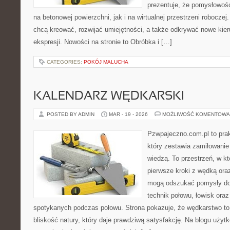
prezentuje, że pomysłowoś
na betonowej powierzchni, jak i na wirtualnej przestrzeni roboczej
chcą kreować, rozwijać umiejętności, a także odkrywać nowe kier
ekspresji. Nowości na stronie to Obróbka i […]
CATEGORIES:
POKÓJ MALUCHA
KALENDARZ WĘDKARSKI
POSTED BY ADMIN
MAR - 19 - 2026
MOŻLIWOŚĆ KOMENTOWA
Pzwpajeczno.com.pl to prak
który zestawia zamiłowanie
wiedzą. To przestrzeń, w k
pierwsze kroki z wędką ora
mogą odszukać pomysły do
technik połowu, łowisk oraz
spotykanych podczas połowu. Strona pokazuje, że wędkarstwo to n
bliskość natury, który daje prawdziwą satysfakcję. Na blogu użyt