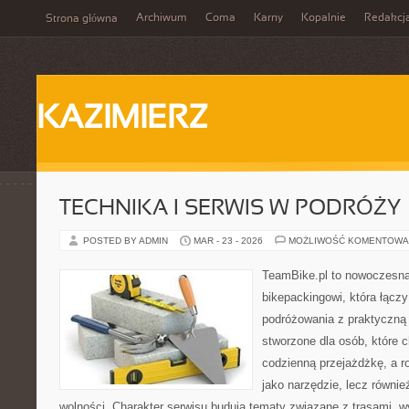
Archiwum
Coma
Karny
Kopalnie
Redakcj
Strona główna
KAZIMIERZ
TECHNIKA I SERWIS W PODRÓŻY
POSTED BY ADMIN
MAR - 23 - 2026
MOŻLIWOŚĆ KOMENTOWA
TeamBike.pl to nowoczesna
bikepackingowi, która łączy
podróżowania z praktyczną
stworzone dla osób, które c
codzienną przejażdżkę, a ro
jako narzędzie, lecz równie
wolności. Charakter serwisu budują tematy związane z trasami, 