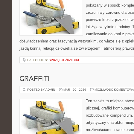
pokazany w sposób komple
zrozumiały zarówno dla osób
pierwsze kroki z jeździectwe
lat żyją w rytmie stadniny. T
zamiłowanie do koni z pra
doświadczeniem oraz fascynacją wszystkim, co wiąże się z opiek
jazdą konną, relacją człowieka ze zwierzęciem i atmosferą prawdz
CATEGORIES:
SPRZĘT JEŹDZIECKI
GRAFFITI
POSTED BY ADMIN
MAR - 20 - 2026
MOŻLIWOŚĆ KOMENTOWA
Ten serwis to miejsce stwo
ulicznej, grafiki komputerowe
rozbudowane kompendium, 
artystyczny charakter miejs
możliwościami nowoczesne