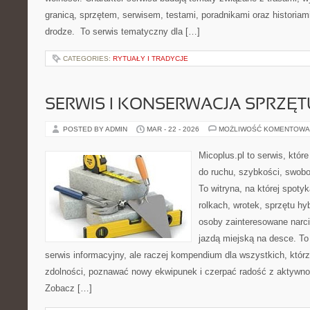
granicą, sprzętem, serwisem, testami, poradnikami oraz historiam
drodze. To serwis tematyczny dla […]
CATEGORIES:
RYTUAŁY I TRADYCJE
SERWIS I KONSERWACJA SPRZĘT
POSTED BY ADMIN
MAR - 22 - 2026
MOŻLIWOŚĆ KOMENTOWA
Micoplus.pl to serwis, któr
do ruchu, szybkości, swobo
To witryna, na której spotyk
rolkach, wrotek, sprzętu hy
osoby zainteresowane narc
jazdą miejską na desce. To 
serwis informacyjny, ale raczej kompendium dla wszystkich, któr
zdolności, poznawać nowy ekwipunek i czerpać radość z aktywno
Zobacz […]