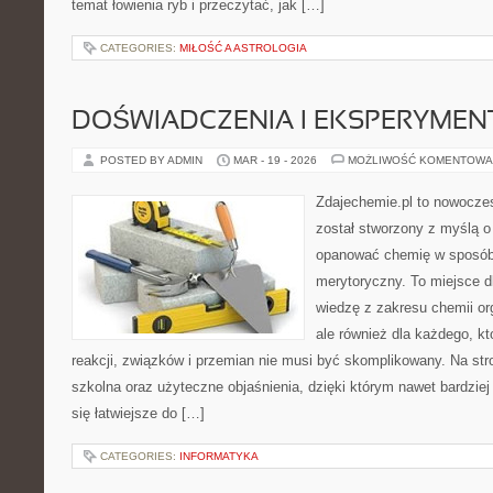
temat łowienia ryb i przeczytać, jak […]
CATEGORIES:
MIŁOŚĆ A ASTROLOGIA
DOŚWIADCZENIA I EKSPERYMEN
POSTED BY ADMIN
MAR - 19 - 2026
MOŻLIWOŚĆ KOMENTOWA
Zdajechemie.pl to nowoczes
został stworzony z myślą 
opanować chemię w sposób 
merytoryczny. To miejsce dl
wiedzę z zakresu chemii org
ale również dla każdego, k
reakcji, związków i przemian nie musi być skomplikowany. Na str
szkolna oraz użyteczne objaśnienia, dzięki którym nawet bardziej
się łatwiejsze do […]
CATEGORIES:
INFORMATYKA