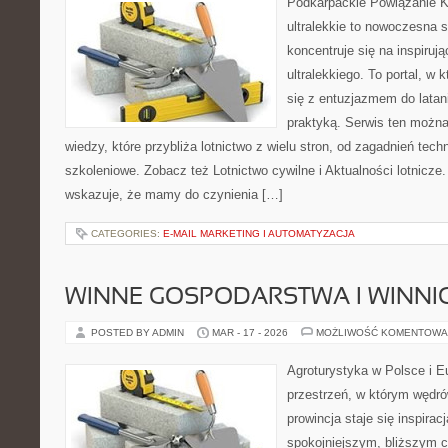
Podkarpackie Powiązanie K
ultralekkie to nowoczesna s
koncentruje się na inspiruj
ultralekkiego. To portal, w
się z entuzjazmem do latani
praktyką. Serwis ten można
wiedzy, które przybliża lotnictwo z wielu stron, od zagadnień tec
szkoleniowe. Zobacz też Lotnictwo cywilne i Aktualności lotnicze
wskazuje, że mamy do czynienia […]
CATEGORIES:
E-MAIL MARKETING I AUTOMATYZACJA
WINNE GOSPODARSTWA I WINNI
POSTED BY ADMIN
MAR - 17 - 2026
MOŻLIWOŚĆ KOMENTOWA
Agroturystyka w Polsce i Eu
przestrzeń, w którym wędró
prowincja staje się inspira
spokojniejszym, bliższym c