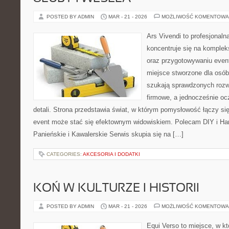
POSTED BY ADMIN
MAR - 21 - 2026
MOŻLIWOŚĆ KOMENTOWA
Ars Vivendi to profesjonaln
koncentruje się na komple
oraz przygotowywaniu even
miejsce stworzone dla osób, 
szukają sprawdzonych rozw
firmowe, a jednocześnie oc
detali. Strona przedstawia świat, w którym pomysłowość łączy si
event może stać się efektownym widowiskiem. Polecam DIY i H
Panieńskie i Kawalerskie Serwis skupia się na […]
CATEGORIES:
AKCESORIA I DODATKI
KOŃ W KULTURZE I HISTORII
POSTED BY ADMIN
MAR - 21 - 2026
MOŻLIWOŚĆ KOMENTOWA
Equi Verso to miejsce, w kt