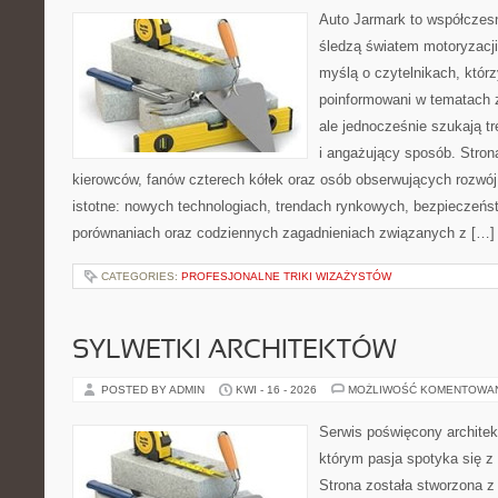
Auto Jarmark to współczesn
śledzą światem motoryzacji
myślą o czytelnikach, któr
poinformowani w tematach 
ale jednocześnie szukają t
i angażujący sposób. Strona
kierowców, fanów czterech kółek oraz osób obserwujących rozwój
istotne: nowych technologiach, trendach rynkowych, bezpieczeństw
porównaniach oraz codziennych zagadnieniach związanych z […]
CATEGORIES:
PROFESJONALNE TRIKI WIZAŻYSTÓW
SYLWETKI ARCHITEKTÓW
POSTED BY ADMIN
KWI - 16 - 2026
MOŻLIWOŚĆ KOMENTOWA
Serwis poświęcony architek
którym pasja spotyka się z
Strona została stworzona z