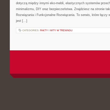
dotyczą między innymi eko-mebli, elastycznych systemów przec
minimalizmu, DIY oraz bezpieczeństwa. Znajdziesz na stronie tak
Rozwiązania i Funkcjonalne Rozwiązania. To serwis, które łączy 
jest […]
CATEGORIES:
FAKTY I MITY W TRENINGU