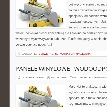
poświęcony zdrowiu oczu, w
zajmują zagadnienia związa
specjalisty od badania wzr
rozwiązań optycznych. Już 
że jest to serwis adresowa
wzrok, ponieważ treści koncentrują się zarówno na codziennym ko
wczesnym wychwytywaniu zaburzeń. Platforma łączy w sobie cha
portalu edukacyjnego, […]
CATEGORIES:
SERWIS, KONSERWACJA I OPTYMALIZACJA
PANELE WINYLOWE I WODOODP
POSTED BY ADMIN
KWI - 9 - 2026
MOŻLIWOŚĆ KOMENTOWAN
Mars-Net to praktyczna witr
wykończeniu wnętrz. To ser
spotyka się z funkcjonalnoś
użytkowników w odnajdywani