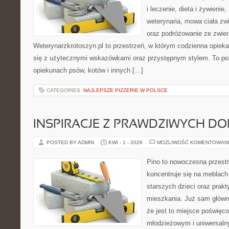
i leczenie, dieta i żywienie,
weterynaria, mowa ciała zwi
oraz podróżowanie ze zwie
Weterynarzkrotoszyn.pl to przestrzeń, w którym codzienna opiek
się z użytecznymi wskazówkami oraz przystępnym stylem. To port
opiekunach psów, kotów i innych […]
CATEGORIES:
NAJLEPSZE PIZZERIE W POLSCE
INSPIRACJE Z PRAWDZIWYCH D
POSTED BY ADMIN
KWI - 1 - 2026
MOŻLIWOŚĆ KOMENTOWAN
Pino to nowoczesna przestr
koncentruje się na meblach 
starszych dzieci oraz prak
mieszkania. Już sam główn
że jest to miejsce poświę
młodzieżowym i uniwersaln