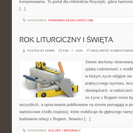
komponowania. To portal dla miłośników florystyki, gdzie harmoni
[…]
CATEGORIES:
PORADNIKI EKSPLOATACYJNE
ROK LITURGICZNY I ŚWIĘTA
POSTED BY ADMIN
KWI - 7 - 2026
MOŻLIWOŚĆ KOMENTOWAN
Serwis duchowy skierowany
splata codzienność z modli
w którym życie religijne ni
praktycznego wymiaru, lecz
obowiązkach, w radościach 
że życie z Bogiem może by
wszystkich, a opracowania publikowane na stronie pomagają w pog
wartościowe źródło inspiracji, które mobilizuje do głębszego namy
budowania relacji z Bogiem. Nowości […]
CATEGORIES:
KOLORY I MATERIAŁY