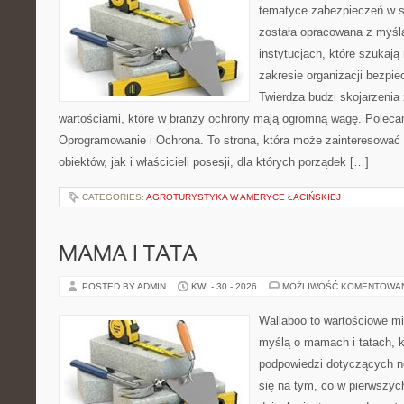
tematyce zabezpieczeń w s
została opracowana z myślą
instytucjach, które szukają
zakresie organizacji bezp
Twierdza budzi skojarzenia 
wartościami, które w branży ochrony mają ogromną wagę. Poleca
Oprogramowanie i Ochrona. To strona, która może zainteresowa
obiektów, jak i właścicieli posesji, dla których porządek […]
CATEGORIES:
AGROTURYSTYKA W AMERYCE ŁACIŃSKIEJ
MAMA I TATA
POSTED BY ADMIN
KWI - 30 - 2026
MOŻLIWOŚĆ KOMENTOWA
Wallaboo to wartościowe mi
myślą o mamach i tatach, k
podpowiedzi dotyczących n
się na tym, co w pierwszych