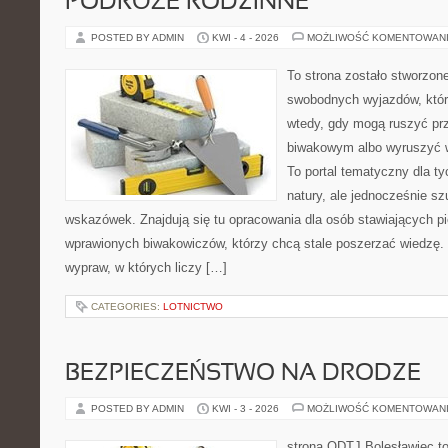
PODRÓŻE RODZINNE
POSTED BY ADMIN
KWI - 4 - 2026
MOŻLIWOŚĆ KOMENTOWAN
To strona zostało stworzon
swobodnych wyjazdów, które 
wtedy, gdy mogą ruszyć pr
biwakowym albo wyruszyć 
To portal tematyczny dla ty
natury, ale jednocześnie s
wskazówek. Znajdują się tu opracowania dla osób stawiających pi
wprawionych biwakowiczów, którzy chcą stale poszerzać wiedzę. 
wypraw, w których liczy […]
CATEGORIES:
LOTNICTWO
BEZPIECZEŃSTWO NA DRODZE
POSTED BY ADMIN
KWI - 3 - 2026
MOŻLIWOŚĆ KOMENTOWAN
strona ODTJ Bolesławiec t