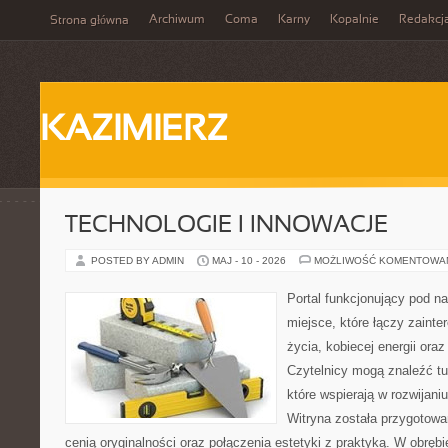
Archiwum
Coma
Karny
Kopalnie
Redakcj
Strona główna
KAZIMIERZ
TECHNOLOGIE I INNOWACJE
POSTED BY ADMIN
MAJ - 10 - 2026
MOŻLIWOŚĆ KOMENTOWA
Portal funkcjonujący pod 
miejsce, które łączy zaint
życia, kobiecej energii ora
Czytelnicy mogą znaleźć tu
które wspierają w rozwijani
Witryna została przygotowa
cenią oryginalności oraz połączenia estetyki z praktyką. W obręb