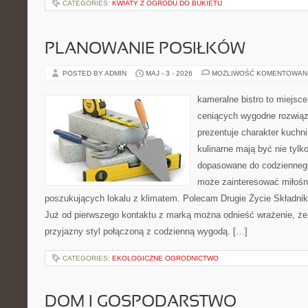
CATEGORIES:
KWIATY Z OGRODU DO BUKIETU
PLANOWANIE POSIŁKÓW
POSTED BY ADMIN
MAJ - 3 - 2026
MOŻLIWOŚĆ KOMENTOWAN
kameralne bistro to miejsce
ceniących wygodne rozwiąza
prezentuje charakter kuchn
kulinarne mają być nie tylk
dopasowane do codziennego 
może zainteresować miłośni
poszukujących lokalu z klimatem. Polecam Drugie Życie Składnik
Już od pierwszego kontaktu z marką można odnieść wrażenie, że 
przyjazny styl połączoną z codzienną wygodą. […]
CATEGORIES:
EKOLOGICZNE OGRODNICTWO
DOM I GOSPODARSTWO