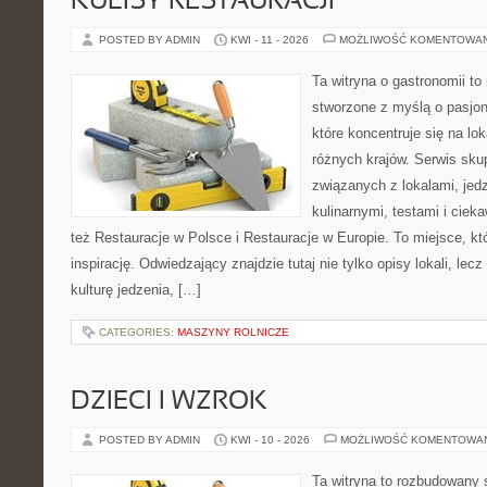
KULISY RESTAURACJI
POSTED BY ADMIN
KWI - 11 - 2026
MOŻLIWOŚĆ KOMENTOWA
Ta witryna o gastronomii t
stworzone z myślą o pasjon
które koncentruje się na l
różnych krajów. Serwis sku
związanych z lokalami, jed
kulinarnymi, testami i cie
też Restauracje w Polsce i Restauracje w Europie. To miejsce, kt
inspirację. Odwiedzający znajdzie tutaj nie tylko opisy lokali, lec
kulturę jedzenia, […]
CATEGORIES:
MASZYNY ROLNICZE
DZIECI I WZROK
POSTED BY ADMIN
KWI - 10 - 2026
MOŻLIWOŚĆ KOMENTOWA
Ta witryna to rozbudowany 