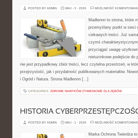
POSTED BY ADMIN
MAJ - 3 - 2026
MOŻLIWOŚĆ KOMENTOWAN
Madlennn to strona, które 
przemyślany punkt w sieci 
ciekawych treści. Już sama
czymś charakterystycznym,
przyciągać uwagę użytkowni
nietuzinkowe podejście do 
nie jest przypadkowy zbiór treści, lecz czytelna przestrzeń, w kt
przejrzystość, jak i przydatność publikowanych materiałów. Nowoś
i Ogród i Natura. Strona Madlennn […]
CATEGORIES:
ZDROWE NAWYKÓW ŻYWIENIOWE DLA ZĘBÓW
HISTORIA CYBERPRZESTĘPCZOŚC
POSTED BY ADMIN
MAJ - 1 - 2026
MOŻLIWOŚĆ KOMENTOWAN
Marka Ochrona Twierdza to 