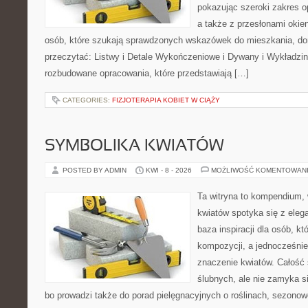
pokazując szeroki zakres o
a także z przesłonami okien
osób, które szukają sprawdzonych wskazówek do mieszkania, dom
przeczytać: Listwy i Detale Wykończeniowe i Dywany i Wykładzin
rozbudowane opracowania, które przedstawiają […]
CATEGORIES:
FIZJOTERAPIA KOBIET W CIĄŻY
SYMBOLIKA KWIATÓW
POSTED BY ADMIN
KWI - 8 - 2026
MOŻLIWOŚĆ KOMENTOWAN
Ta witryna to kompendium, 
kwiatów spotyka się z eleg
baza inspiracji dla osób, k
kompozycji, a jednocześnie
znaczenie kwiatów. Całość 
ślubnych, ale nie zamyka s
bo prowadzi także do porad pielęgnacyjnych o roślinach, sezonow