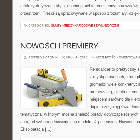
artykuły dotyczące stylu, dbania o siebie, codziennych nawyków, 
przestrzeni. Treści są opracowywane w sposób zrozumiały, dzięki
CATEGORIES:
ŚLUBY MIĘDZYNARODOWE I DWUJĘZYCZNE
NOWOŚCI I PREMIERY
POSTED BY ADMIN
MAJ - 4 - 2026
MOŻLIWOŚĆ KOMENTOWAN
Rentdabcar to praktyczny s
z myślą o osobach, które p
gromadzi wiele konkretnyc
motoryzacją, dzięki czem
miejscem zarówno dla kierow
dopiero zgłębiają świat le
tematyczna, w którym można znaleźć porady dotyczące różnych 
auta, od wyboru odpowiedniego modelu aż po leasing. Nowości na 
Eksploatacja […]