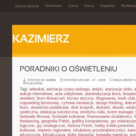
Archiwum
Coma
Karny
Kopalnie
Redakcj
Strona główna
KAZIMIERZ
PORADNIKI O OŚWIETLENIU
POSTED BY ADMIN
POSTED ON KWI - 27 - 2026
MOŻLIWOŚĆ 
WYŁĄCZONA
Tagi:
adwokat
,
animacja czasu wolnego
,
antyki
,
aranżacje stołu
,
aukcje internetowe
,
auta zabytkowe
,
automatyzacja biura
,
bezpie
rewident
,
biuro tłumaczeń
,
biznes etyczny
,
blogowanie
,
book club
copywriting biznesowy
,
cyfrowe innowacje
,
design thinking
,
dokum
biuro
,
doradztwo podatkowe
,
druk książek
,
drukarki
,
ebooki
,
eduka
społeczna
,
edukacja turystyczna
,
estetyka ciała
,
event manager
,
festiwale filmowe
,
festiwale kulinarne
,
finansowanie działalności
,
f
freelancing
,
geografia Polski
,
grafika komputerowa
,
gry edukacyjn
logiczne
,
gry strategiczne
,
historia Polski
,
hobby kolekcjonerskie
butikowe
,
imprezy regionalne
,
inkubatory przedsiębiorczości
,
kanc
artystyczne
,
klimatyzacja
,
kluby literackie
,
komedia stand-up
,
ko