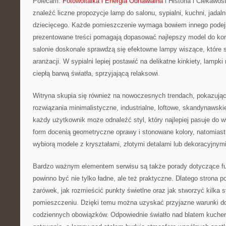
Polecam:
Fotowoltaika i Energia Odnawialna
i Historia i Ciekawos
znaleźć liczne propozycje lamp do salonu, sypialni, kuchni, jadaln
dziecięcego. Każde pomieszczenie wymaga bowiem innego podejśc
prezentowane treści pomagają dopasować najlepszy model do kon
salonie doskonale sprawdzą się efektowne lampy wiszące, które s
aranżacji. W sypialni lepiej postawić na delikatne kinkiety, lampki
ciepłą barwą światła, sprzyjającą relaksowi.
Witryna skupia się również na nowoczesnych trendach, pokazując 
rozwiązania minimalistyczne, industrialne, loftowe, skandynawski
każdy użytkownik może odnaleźć styl, który najlepiej pasuje do w
form docenią geometryczne oprawy i stonowane kolory, natomiast
wybiorą modele z kryształami, złotymi detalami lub dekoracyjnym
Bardzo ważnym elementem serwisu są także porady dotyczące fun
powinno być nie tylko ładne, ale też praktyczne. Dlatego strona 
żarówek, jak rozmieścić punkty świetlne oraz jak stworzyć kilka s
pomieszczeniu. Dzięki temu można uzyskać przyjazne warunki do
codziennych obowiązków. Odpowiednie światło nad blatem kuch