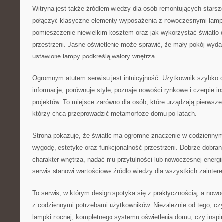
Witryna jest także źródłem wiedzy dla osób remontujących starsz
połączyć klasyczne elementy wyposażenia z nowoczesnymi lamp
pomieszczenie niewielkim kosztem oraz jak wykorzystać światło
przestrzeni. Jasne oświetlenie może sprawić, że mały pokój wyda
ustawione lampy podkreślą walory wnętrza.
Ogromnym atutem serwisu jest intuicyjność. Użytkownik szybko o
informacje, porównuje style, poznaje nowości rynkowe i czerpie i
projektów. To miejsce zarówno dla osób, które urządzają pierwsze 
którzy chcą przeprowadzić metamorfozę domu po latach.
Strona pokazuje, że światło ma ogromne znaczenie w codziennym
wygodę, estetykę oraz funkcjonalność przestrzeni. Dobrze dobrane
charakter wnętrza, nadać mu przytulności lub nowoczesnej energii
serwis stanowi wartościowe źródło wiedzy dla wszystkich zainter
To serwis, w którym design spotyka się z praktycznością, a nowo
z codziennymi potrzebami użytkowników. Niezależnie od tego, cz
lampki nocnej, kompletnego systemu oświetlenia domu, czy inspir