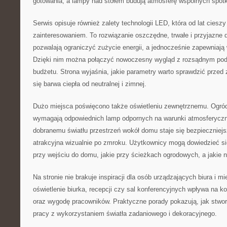
gotowania, a lampy nad stołem budują atmosferę wspólnych spot
Serwis opisuje również zalety technologii LED, która od lat cies
zainteresowaniem. To rozwiązanie oszczędne, trwałe i przyjazne
pozwalają ograniczyć zużycie energii, a jednocześnie zapewniają
Dzięki nim można połączyć nowoczesny wygląd z rozsądnym po
budżetu. Strona wyjaśnia, jakie parametry warto sprawdzić prze
się barwa ciepła od neutralnej i zimnej.
Dużo miejsca poświęcono także oświetleniu zewnętrznemu. Ogród,
wymagają odpowiednich lamp odpornych na warunki atmosferyczne
dobranemu światłu przestrzeń wokół domu staje się bezpieczniejsz
atrakcyjna wizualnie po zmroku. Użytkownicy mogą dowiedzieć si
przy wejściu do domu, jakie przy ścieżkach ogrodowych, a jakie 
Na stronie nie brakuje inspiracji dla osób urządzających biura i m
oświetlenie biurka, recepcji czy sal konferencyjnych wpływa na 
oraz wygodę pracowników. Praktyczne porady pokazują, jak stw
pracy z wykorzystaniem światła zadaniowego i dekoracyjnego.