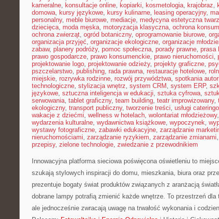
kameralne
,
konsultacje online
,
kopiarki
,
kosmetologia
,
krajobraz
,
domowa
,
kursy językowe
,
kursy kulinarne
,
leasing operacyjny
,
ma
personalny
,
meble biurowe
,
mediacje
,
medycyna estetyczna twar
dziecięca
,
moda męska
,
motoryzacja klasyczna
,
ochrona konsu
ochrona zwierząt
,
ogród botaniczny
,
oprogramowanie biurowe
,
org
organizacja przyjęć
,
organizacje ekologiczne
,
organizacje młodzi
zabaw
,
planery podróży
,
pomoc społeczna
,
porady prawne
,
prasa
prawo gospodarcze
,
prawo konsumenckie
,
prawo nieruchomości
,
projektowanie logo
,
projektowanie odzieży
,
projekty graficzne
,
psy
pszczelarstwo
,
publishing
,
rada prawna
,
restauracje hotelowe
,
rol
miejskie
,
rozrywka rodzinne
,
rozwój przywództwa
,
spotkania autor
technologiczne
,
stylizacja wnętrz
,
system CRM
,
system ERP
,
sz
językowe
,
sztuczna inteligencja w edukacji
,
sztuka cyfrowa
,
sztuk
serwowania
,
tablet graficzny
,
team building
,
teatr improwizowany
,
ekologiczny
,
transport publiczny
,
tworzenie treści
,
usługi catering
wakacje z dziećmi
,
wellness w hotelach
,
wolontariat młodzieżowy
wydarzenia kulturalne
,
wydawnictwa książkowe
,
wypoczynek
,
wyp
wystawy fotograficzne
,
zabawki edukacyjne
,
zarządzanie marketi
nieruchomościami
,
zarządzanie ryzykiem
,
zarządzanie zmianami
przepisy
,
zielone technologie
,
zwiedzanie z przewodnikiem
Innowacyjna platforma sieciowa poświęcona oświetleniu to miejsc
szukają stylowych inspiracji do domu, mieszkania, biura oraz prz
prezentuje bogaty świat produktów związanych z aranżacją światł
dobrane lampy potrafią zmienić każde wnętrze. To przestrzeń dla 
ale jednocześnie zwracają uwagę na trwałość wykonania i codzie