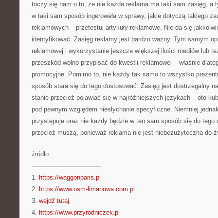
toczy się nam o to, że nie każda reklama ma taki sam zasięg, a
w taki sam sposób ingerowała w sprawy, jakie dotyczą takiego z
reklamowych – przetestuj artykuły reklamowe. Nie da się jakkolwi
identyfikować. Zasięg reklamy jest bardzo ważny. Tym samym opi
reklamowej i wykorzystanie jeszcze większej ilości mediów lub te
przeszkód wolno przypisać do kwestii reklamowej – właśnie dlate
promocyjne. Pomimo to, nie każdy tak samo to wszystko prezentu
sposób stara się do tego dostosować. Zasięg jest dostrzegalny n
stanie przecież pojawiać się w najróżniejszych językach – oto kub
pod pewnym względem niesłychanie specyficzne. Niemniej jednak
przystępuje oraz nie każdy będzie w ten sam sposób się do teg
przecież muszą, ponieważ reklama nie jest niebezużyteczna do ż
źródło:
———————————
1.
https://waggonparis.pl
2.
https://www.osm-limanowa.com.pl
3.
wejdź tutaj
4.
https://www.przyrodniczek.pl