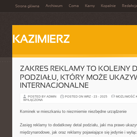
Archiwum
Coma
Karny
Kopalnie
Redakcj
Strona główna
KAZIMIERZ
ZAKRES REKLAMY TO KOLEJNY 
PODZIAŁU, KTÓRY MOŻE UKAZ
INTERNACJONALNE
POSTED BY ADMIN
POSTED ON WRZ - 23 - 2025
MOŻLIWOŚĆ 
WYŁĄCZONA
Kominek w mieszkaniu to niezmiernie niezbędne urządzenie
Zasięg reklamy to dodatkowy detal podziału, jaki ma prawo ukaz
międzynarodowe, jak oraz reklamy pojawiające się jedynie i wyłą