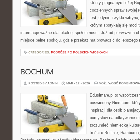
którzy pragną być bliżej Bog
codziennych spraw swojej r
jest jedynie zwykła witryn
którym spotykają się modlit
informacje ważne dla lokalnej społeczności. Już od pierwszych ch
miejsce pełne spokoju, gdzie przekaz ma prowadzić do lepszego 
CATEGORIES:
PODRÓŻE PO POLSKICH WIOSKACH
BOCHUM
POSTED BY ADMIN
MAR - 12 - 2026
MOŻLIWOŚĆ KOMENTOWA
Edusimare.pl to współczes
poświęcony Niemcom, który
inspiracji dla osób planuj
pomysłów na odkrywanie mia
zrozumieć niemiecką kulturę
treści o Berlinie, Hamburgu