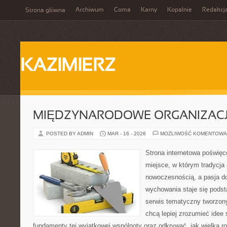
Archiwum
Coma
Karny
Kopalnie
Redakcj
Strona główna
KAZIMIERZ
MIĘDZYNARODOWE ORGANIZAC
POSTED BY ADMIN
MAR - 16 - 2026
MOŻLIWOŚĆ KOMENTOWA
Strona internetowa poświęc
miejsce, w którym tradycja 
nowoczesnością, a pasja do
wychowania staje się pods
serwis tematyczny tworzon
chcą lepiej zrozumieć idee
fundamenty tej wyjątkowej wspólnoty oraz odkrywać, jak wielką ro