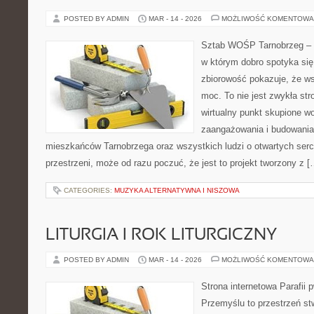
POSTED BY ADMIN
MAR - 14 - 2026
MOŻLIWOŚĆ KOMENTOWA
Sztab WOŚP Tarnobrzeg – G
w którym dobro spotyka się
zbiorowość pokazuje, że w
moc. To nie jest zwykła str
wirtualny punkt skupione w
zaangażowania i budowania 
mieszkańców Tarnobrzega oraz wszystkich ludzi o otwartych sercac
przestrzeni, może od razu poczuć, że jest to projekt tworzony z [
CATEGORIES:
MUZYKA ALTERNATYWNA I NISZOWA
LITURGIA I ROK LITURGICZNY
POSTED BY ADMIN
MAR - 14 - 2026
MOŻLIWOŚĆ KOMENTOWA
Strona internetowa Parafii 
Przemyślu to przestrzeń st