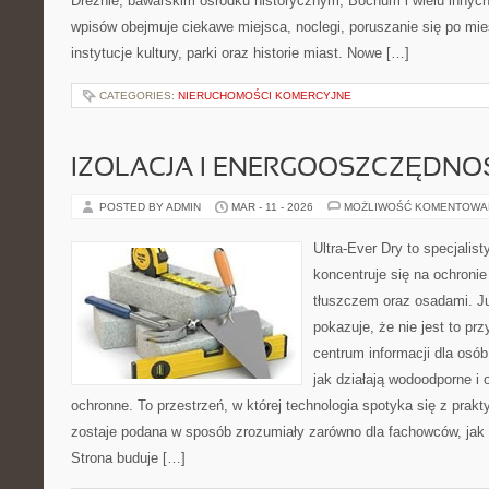
Dreźnie, bawarskim ośrodku historycznym, Bochum i wielu innyc
wpisów obejmuje ciekawe miejsca, noclegi, poruszanie się po mie
instytucje kultury, parki oraz historie miast. Nowe […]
CATEGORIES:
NIERUCHOMOŚCI KOMERCYJNE
IZOLACJA I ENERGOOSZCZĘDNO
POSTED BY ADMIN
MAR - 11 - 2026
MOŻLIWOŚĆ KOMENTOWA
Ultra-Ever Dry to specjalist
koncentruje się na ochronie
tłuszczem oraz osadami. J
pokazuje, że nie jest to pr
centrum informacji dla osób
jak działają wodoodporne i 
ochronne. To przestrzeń, w której technologia spotyka się z prak
zostaje podana w sposób zrozumiały zarówno dla fachowców, jak 
Strona buduje […]