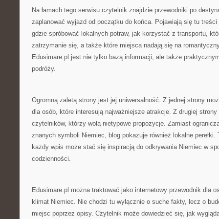
Na łamach tego serwisu czytelnik znajdzie przewodniki po destyn
zaplanować wyjazd od początku do końca. Pojawiają się tu treści
gdzie spróbować lokalnych potraw, jak korzystać z transportu, kt
zatrzymanie się, a także które miejsca nadają się na romantyczn
Edusimare.pl jest nie tylko bazą informacji, ale także praktyczn
podróży.
Ogromną zaletą strony jest jej uniwersalność. Z jednej strony mo
dla osób, które interesują najważniejsze atrakcje. Z drugiej strony
czytelników, którzy wolą nietypowe propozycje. Zamiast ograniczać
znanych symboli Niemiec, blog pokazuje również lokalne perełki. 
każdy wpis może stać się inspiracją do odkrywania Niemiec w spos
codzienności.
Edusimare.pl można traktować jako internetowy przewodnik dla o
klimat Niemiec. Nie chodzi tu wyłącznie o suche fakty, lecz o bu
miejsc poprzez opisy. Czytelnik może dowiedzieć się, jak wyglą