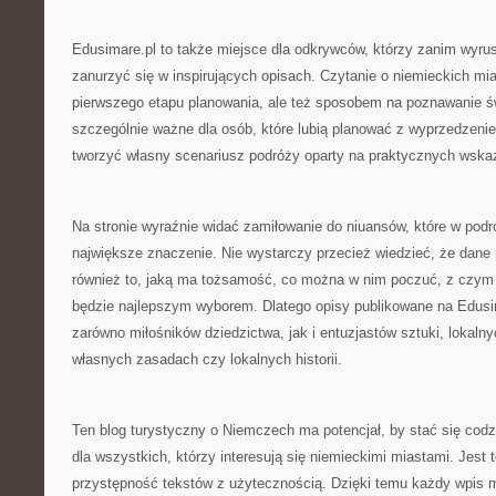
Edusimare.pl to także miejsce dla odkrywców, którzy zanim wyrus
zanurzyć się w inspirujących opisach. Czytanie o niemieckich m
pierwszego etapu planowania, ale też sposobem na poznawanie ś
szczególnie ważne dla osób, które lubią planować z wyprzedzen
tworzyć własny scenariusz podróży oparty na praktycznych wsk
Na stronie wyraźnie widać zamiłowanie do niuansów, które w pod
największe znaczenie. Nie wystarczy przecież wiedzieć, że dane m
również to, jaką ma tożsamość, co można w nim poczuć, z czym j
będzie najlepszym wyborem. Dlatego opisy publikowane na Edus
zarówno miłośników dziedzictwa, jak i entuzjastów sztuki, lokal
własnych zasadach czy lokalnych historii.
Ten blog turystyczny o Niemczech ma potencjał, by stać się codz
dla wszystkich, którzy interesują się niemieckimi miastami. Jest t
przystępność tekstów z użytecznością. Dzięki temu każdy wpis mo