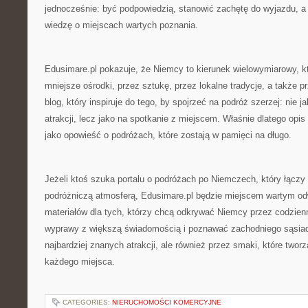
jednocześnie: być podpowiedzią, stanowić zachętę do wyjazdu, a
wiedzę o miejscach wartych poznania.
Edusimare.pl pokazuje, że Niemcy to kierunek wielowymiarowy, 
mniejsze ośrodki, przez sztukę, przez lokalne tradycje, a także p
blog, który inspiruje do tego, by spojrzeć na podróż szerzej: nie 
atrakcji, lecz jako na spotkanie z miejscem. Właśnie dlatego opis
jako opowieść o podróżach, które zostają w pamięci na długo.
Jeżeli ktoś szuka portalu o podróżach po Niemczech, który łączy
podróżniczą atmosferą, Edusimare.pl będzie miejscem wartym odw
materiałów dla tych, którzy chcą odkrywać Niemcy przez codzienn
wyprawy z większą świadomością i poznawać zachodniego sąsiada
najbardziej znanych atrakcji, ale również przez smaki, które twor
każdego miejsca.
CATEGORIES:
NIERUCHOMOŚCI KOMERCYJNE