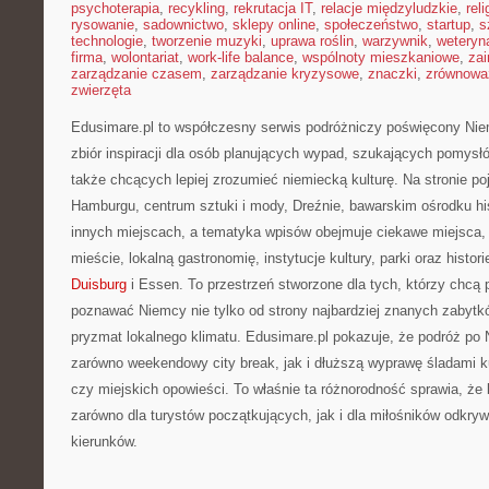
psychoterapia
,
recykling
,
rekrutacja IT
,
relacje międzyludzkie
,
reli
rysowanie
,
sadownictwo
,
sklepy online
,
społeczeństwo
,
startup
,
s
technologie
,
tworzenie muzyki
,
uprawa roślin
,
warzywnik
,
weteryna
firma
,
wolontariat
,
work-life balance
,
wspólnoty mieszkaniowe
,
zai
zarządzanie czasem
,
zarządzanie kryzysowe
,
znaczki
,
zrównowa
zwierzęta
Edusimare.pl to współczesny serwis podróżniczy poświęcony Nie
zbiór inspiracji dla osób planujących wypad, szukających pomysł
także chcących lepiej zrozumieć niemiecką kulturę. Na stronie poja
Hamburgu, centrum sztuki i mody, Dreźnie, bawarskim ośrodku h
innych miejscach, a tematyka wpisów obejmuje ciekawe miejsca, 
mieście, lokalną gastronomię, instytucje kultury, parki oraz histor
Duisburg
i Essen. To przestrzeń stworzone dla tych, którzy chcą
poznawać Niemcy nie tylko od strony najbardziej znanych zabytkó
pryzmat lokalnego klimatu. Edusimare.pl pokazuje, że podróż 
zarówno weekendowy city break, jak i dłuższą wyprawę śladami ku
czy miejskich opowieści. To właśnie ta różnorodność sprawia, że
zarówno dla turystów początkujących, jak i dla miłośników odkry
kierunków.