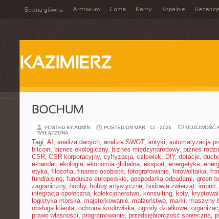
Archiwum
Coma
Karny
Kopalnie
Redakcj
Strona główna
KAZIMIERZ
BOCHUM
POSTED BY ADMIN
POSTED ON MAR - 12 - 2026
MOŻLIWOŚĆ 
WYŁĄCZONA
Tagi:
AI
,
analiza danych
,
analiza SWOT
,
antyki
,
automatyzacja p
bitcoin
,
biznes ekologiczny
,
biznes międzynarodowy
,
biznes rodzi
CSR
,
CSR korporacyjny
,
cyfryzacja
,
człowiek
,
DIY
,
dotacje
,
duch
e-handel
,
ekologia
,
ekonomia globalna
,
eksport
,
energetyka
,
energ
etyka
,
filozofia
,
finanse osobiste
,
fotografowanie
,
fotowoltaika
,
fr
fundraising
,
fundusze europejskie
,
gospodarka odpadami
,
green b
zagraniczny
,
hobby
,
hobby artystyczne
,
hodowla zwierząt
,
import
integracja społeczna
,
kolekcjonerstwo
,
konsulting
,
koty
,
kryptowal
logistyka morska
,
majsterkowanie
,
małżeństwo
,
marki
,
maszyny 
obsługa klienta
,
ochrona środowiska
,
ogrody działkowe
,
organizac
prawo własności
,
programowanie
,
przedsiębiorczość społeczna
,
p