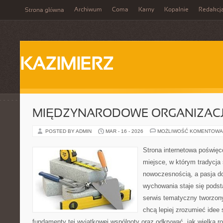
Archiwum
Coma
Karny
Kopalnie
Redakcj
Strona główna
KAZIMIERZ
MIĘDZYNARODOWE ORGANIZAC
POSTED BY ADMIN
MAR - 16 - 2026
MOŻLIWOŚĆ KOMENTOWA
Strona internetowa poświęc
miejsce, w którym tradycja 
nowoczesnością, a pasja do
wychowania staje się pods
serwis tematyczny tworzon
chcą lepiej zrozumieć idee
fundamenty tej wyjątkowej wspólnoty oraz odkrywać, jak wielką ro