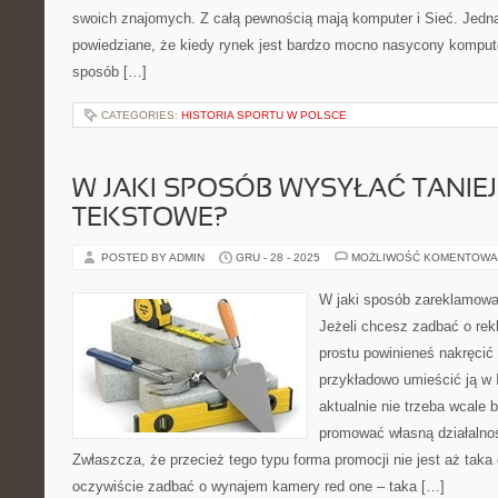
swoich znajomych. Z całą pewnością mają komputer i Sieć. Jedna
powiedziane, że kiedy rynek jest bardzo mocno nasycony kompu
sposób […]
CATEGORIES:
HISTORIA SPORTU W POLSCE
W JAKI SPOSÓB WYSYŁAĆ TANIE
TEKSTOWE?
POSTED BY ADMIN
GRU - 28 - 2025
MOŻLIWOŚĆ KOMENTOWA
W jaki sposób zareklamowa
Jeżeli chcesz zadbać o rek
prostu powinieneś nakręcić
przykładowo umieścić ją w 
aktualnie nie trzeba wcale 
promować własną działalno
Zwłaszcza, że przecież tego typu forma promocji nie jest aż taka
oczywiście zadbać o wynajem kamery red one – taka […]