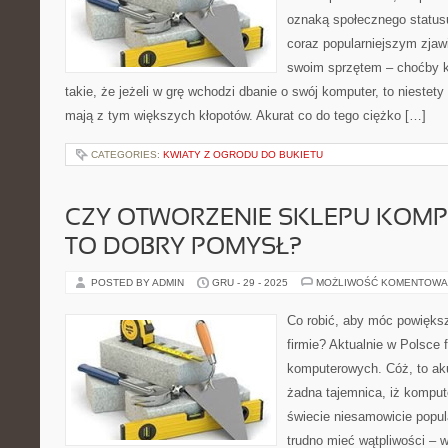
oznaką społecznego statusu
coraz popularniejszym zjaw
swoim sprzętem – choćby k
takie, że jeżeli w grę wchodzi dbanie o swój komputer, to niestety
mają z tym większych kłopotów. Akurat co do tego ciężko […]
CATEGORIES:
KWIATY Z OGRODU DO BUKIETU
CZY OTWORZENIE SKLEPU KOM
TO DOBRY POMYSŁ?
POSTED BY ADMIN
GRU - 29 - 2025
MOŻLIWOŚĆ KOMENTOWA
Co robić, aby móc powięks
firmie? Aktualnie w Polsce
komputerowych. Cóż, to aku
żadna tajemnica, iż komput
świecie niesamowicie popul
trudno mieć wątpliwości – 