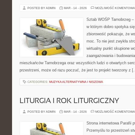
POSTED BY ADMIN
MAR - 14 - 2026
MOŻLIWOŚĆ KOMENTOWA
Sztab WOŚP Tarnobrzeg – G
w którym dobro spotyka się
zbiorowość pokazuje, że w
moc. To nie jest zwykła str
wirtualny punkt skupione w
zaangażowania i budowania 
mieszkańców Tarnobrzega oraz wszystkich ludzi o otwartych sercac
przestrzeni, może od razu poczuć, że jest to projekt tworzony z [
CATEGORIES:
MUZYKA ALTERNATYWNA I NISZOWA
LITURGIA I ROK LITURGICZNY
POSTED BY ADMIN
MAR - 14 - 2026
MOŻLIWOŚĆ KOMENTOWA
Strona internetowa Parafii 
Przemyślu to przestrzeń st