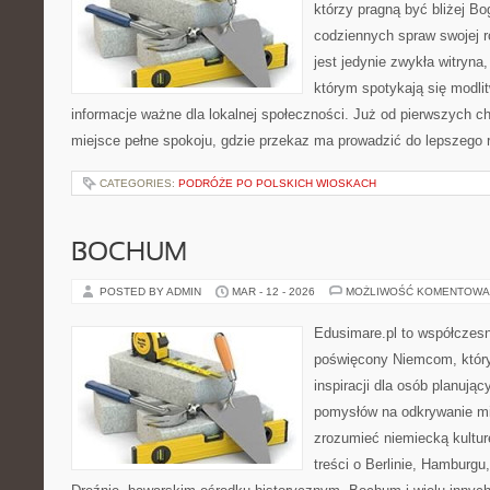
którzy pragną być bliżej Bog
codziennych spraw swojej r
jest jedynie zwykła witryn
którym spotykają się modlit
informacje ważne dla lokalnej społeczności. Już od pierwszych ch
miejsce pełne spokoju, gdzie przekaz ma prowadzić do lepszego 
CATEGORIES:
PODRÓŻE PO POLSKICH WIOSKACH
BOCHUM
POSTED BY ADMIN
MAR - 12 - 2026
MOŻLIWOŚĆ KOMENTOWA
Edusimare.pl to współczes
poświęcony Niemcom, który
inspiracji dla osób planuj
pomysłów na odkrywanie mia
zrozumieć niemiecką kulturę
treści o Berlinie, Hamburgu