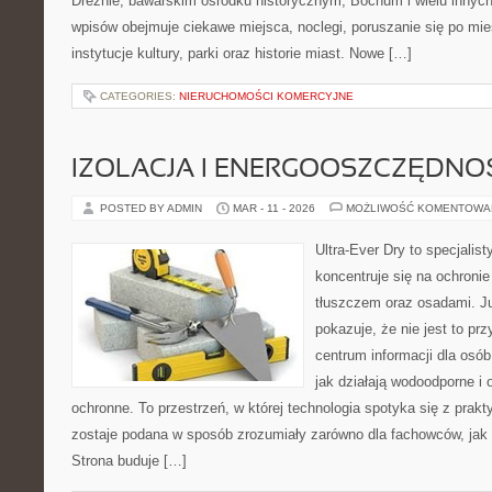
Dreźnie, bawarskim ośrodku historycznym, Bochum i wielu innyc
wpisów obejmuje ciekawe miejsca, noclegi, poruszanie się po mie
instytucje kultury, parki oraz historie miast. Nowe […]
CATEGORIES:
NIERUCHOMOŚCI KOMERCYJNE
IZOLACJA I ENERGOOSZCZĘDNO
POSTED BY ADMIN
MAR - 11 - 2026
MOŻLIWOŚĆ KOMENTOWA
Ultra-Ever Dry to specjalist
koncentruje się na ochronie
tłuszczem oraz osadami. J
pokazuje, że nie jest to pr
centrum informacji dla osób
jak działają wodoodporne i 
ochronne. To przestrzeń, w której technologia spotyka się z prak
zostaje podana w sposób zrozumiały zarówno dla fachowców, jak 
Strona buduje […]