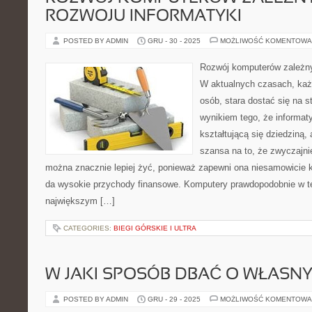
ROZWOJU INFORMATYKI
POSTED BY ADMIN
GRU - 30 - 2025
MOŻLIWOŚĆ KOMENTOWA
Rozwój komputerów zależny 
W aktualnych czasach, każ
osób, stara dostać się na s
wynikiem tego, że informaty
kształtującą się dziedziną, 
szansa na to, że zwyczajnie
można znacznie lepiej żyć, ponieważ zapewni ona niesamowicie 
da wysokie przychody finansowe. Komputery prawdopodobnie w t
największym […]
CATEGORIES:
BIEGI GÓRSKIE I ULTRA
W JAKI SPOSÓB DBAĆ O WŁASN
POSTED BY ADMIN
GRU - 29 - 2025
MOŻLIWOŚĆ KOMENTOWA