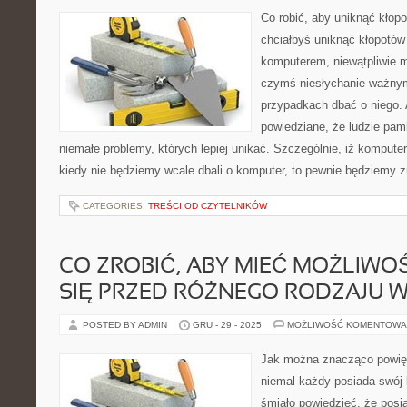
Co robić, aby uniknąć kłop
chciałbyś uniknąć kłopotó
komputerem, niewątpliwie 
czymś niesłychanie ważnym
przypadkach dbać o niego. A
powiedziane, że ludzie pami
niemałe problemy, których lepiej unikać. Szczególnie, iż komputer
kiedy nie będziemy wcale dbali o komputer, to pewnie będziemy 
CATEGORIES:
TREŚCI OD CZYTELNIKÓW
CO ZROBIĆ, ABY MIEĆ MOŻLIW
SIĘ PRZED RÓŻNEGO RODZAJU W
POSTED BY ADMIN
GRU - 29 - 2025
MOŻLIWOŚĆ KOMENTOWA
Jak można znacząco powię
niemal każdy posiada swój
śmiało powiedzieć, że posi