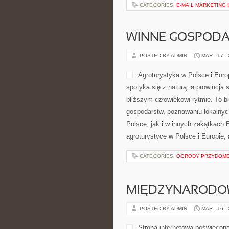
CATEGORIES:
E-MAIL MARKETING 
WINNE GOSPODA
POSTED BY ADMIN
MAR - 17 -
Agroturystyka w Polsce i Euro
spotyka się z naturą, a prowincja 
bliższym człowiekowi rytmie. To b
gospodarstw, poznawaniu lokalnyc
Polsce, jak i w innych zakątkach 
agroturystyce w Polsce i Europie, 
CATEGORIES:
OGRODY PRZYDOM
MIĘDZYNARODOW
POSTED BY ADMIN
MAR - 16 -
Strona internetowa poświęcona