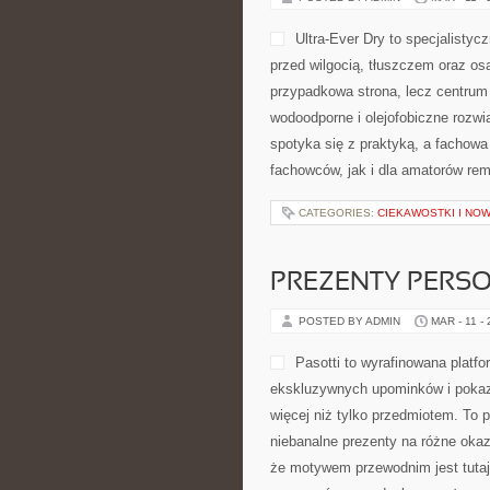
Ultra-Ever Dry to specjalistyc
przed wilgocią, tłuszczem oraz os
przypadkowa strona, lecz centrum i
wodoodporne i olejofobiczne rozwią
spotyka się z praktyką, a fachow
fachowców, jak i dla amatorów re
CATEGORIES:
CIEKAWOSTKI I NOW
PREZENTY PERS
POSTED BY ADMIN
MAR - 11 -
Pasotti to wyrafinowana platfo
ekskluzywnych upominków i pokaz
więcej niż tylko przedmiotem. To 
niebanalne prezenty na różne okaz
że motywem przewodnim jest tutaj 