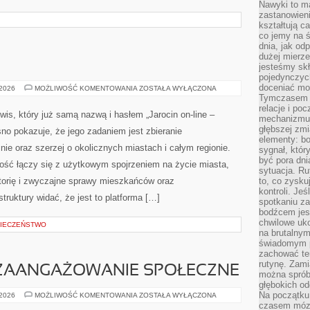
Nawyki to m
zastanowieni
kształtują c
co jemy na ś
dnia, jak o
dużej mierz
jesteśmy skł
pojedynczych
doceniać mo
RAWICZ
 2026
MOŻLIWOŚĆ KOMENTOWANIA
ZOSTAŁA WYŁĄCZONA
Tymczasem t
relacje i po
wis, który już samą nazwą i hasłem „Jarocin on-line –
mechanizmu 
głębszej zmi
sno pokazuje, że jego zadaniem jest zbieranie
elementy: bo
nie oraz szerzej o okolicznych miastach i całym regionie.
sygnał, któ
być pora dni
ność łączy się z użytkowym spojrzeniem na życie miasta,
sytuacja. Ru
istorię i zwyczajne sprawy mieszkańców oraz
to, co zysku
kontroli. Je
truktury widać, że jest to platforma […]
spotkaniu z
bodźcem jest
chwilowe uko
IECZEŃSTWO
na brutalnym
świadomym p
zachować te
rutynę. Zami
 ZAANGAŻOWANIE SPOŁECZNE
można sprób
głębokich o
Na początku
WOLONTARIAT
 2026
MOŻLIWOŚĆ KOMENTOWANIA
ZOSTAŁA WYŁĄCZONA
I
czasem mózg
ZAANGAŻOWANIE