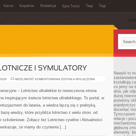
Karny
Kopalnie
Redakcja
Tagi
Tagi
Spis Treści
SUB
OTNICZE I SYMULATORY
Nawyki to m
zastanowieni
MODELARSTWO
 2026
MOŻLIWOŚĆ KOMENTOWANIA
ZOSTAŁA WYŁĄCZONA
kształtują c
LOTNICZE
I
co jemy na ś
SYMULATORY
racyjne – Lotnictwo ultralekkie to nowoczesna strona
dnia, jak o
dużej mierz
na inspirującym świecie lotnictwa ultralekkiego. To portal, w
jesteśmy skł
pojedynczych
entuzjazmem do latania, a wiedza łączą się z praktyką.
doceniać mo
azę wiedzy, które przybliża lotnictwo z wielu stron, od
Tymczasem t
relacje i po
 szkoleniowe. Zobacz też Lotnictwo cywilne i Aktualności
mechanizmu 
y wskazuje, że mamy do czynienia […]
głębszej zmi
elementy: bo