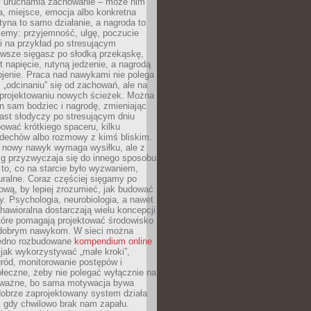
ry uruchamia zachowanie – może nim
a, miejsce, emocja albo konkretna
tyna to samo działanie, a nagroda to
jemy: przyjemność, ulgę, poczucie
śli na przykład po stresującym
awsze sięgasz po słodką przekąskę,
 napięcie, rutyną jedzenie, a nagrodą
jenie. Praca nad nawykami nie polega
 „odcinaniu” się od zachowań, ale na
rojektowaniu nowych ścieżek. Można
n sam bodziec i nagrodę, zmieniając
ast słodyczy po stresującym dniu
ować krótkiego spaceru, kilku
ddechów albo rozmowy z kimś bliskim.
 nowy nawyk wymaga wysiłku, ale z
 przyzwyczaja się do innego sposobu
 to, co na starcie było wyzwaniem,
turalne. Coraz częściej sięgamy po
wą, by lepiej zrozumieć, jak budować
y. Psychologia, neurobiologia, a nawet
awioralna dostarczają wielu koncepcji
które pomagają projektować środowisko
 dobrym nawykom. W sieci można
jedno rozbudowane
kompendium online
jak wykorzystywać „małe kroki”,
ród, monitorowanie postępów i
łeczne, żeby nie polegać wyłącznie na
To ważne, bo sama motywacja bywa
dobrze zaprojektowany system działa
, gdy chwilowo brak nam zapału.