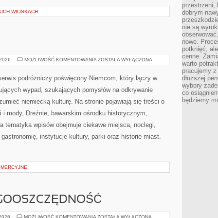
przestrzeni,
KICH WIOSKACH
dobrym nawyk
przeszkodzi
nie są wyro
obserwować,
nowe. Proce
potknięć, al
cenne. Zamia
BOCHUM
 2026
MOŻLIWOŚĆ KOMENTOWANIA
ZOSTAŁA WYŁĄCZONA
warto potrak
pracujemy z 
serwis podróżniczy poświęcony Niemcom, który łączy w
dłuższej per
wybory zade
lanujących wypad, szukających pomysłów na odkrywanie
co osiągniem
będziemy mo
zumieć niemiecką kulturę. Na stronie pojawiają się treści o
i i mody, Dreźnie, bawarskim ośrodku historycznym,
 a tematyka wpisów obejmuje ciekawe miejsca, noclegi,
gastronomię, instytucje kultury, parki oraz historie miast.
OMERCYJNE
ERGOOSZCZĘDNOŚĆ
IZOLACJA
 2026
MOŻLIWOŚĆ KOMENTOWANIA
ZOSTAŁA WYŁĄCZONA