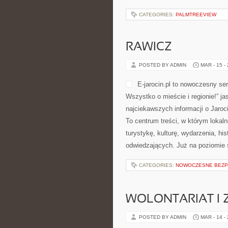
CATEGORIES:
PALMTREEVIEW
RAWICZ
POSTED BY ADMIN
MAR - 15 -
E-jarocin.pl to nowoczesny ser
Wszystko o mieście i regionie!” ja
najciekawszych informacji o Jaroci
To centrum treści, w którym lokal
turystykę, kulturę, wydarzenia, h
odwiedzających. Już na poziomie s
CATEGORIES:
NOWOCZESNE BEZP
WOLONTARIAT I
POSTED BY ADMIN
MAR - 14 -