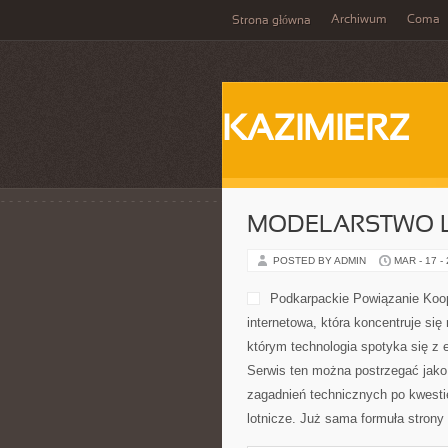
Archiwum
Coma
Strona główna
KAZIMIERZ
MODELARSTWO L
POSTED BY ADMIN
MAR - 17 -
Podkarpackie Powiązanie Koope
internetowa, która koncentruje się 
którym technologia spotyka się z 
Serwis ten można postrzegać jako b
zagadnień technicznych po kwestie
lotnicze. Już sama formuła stron