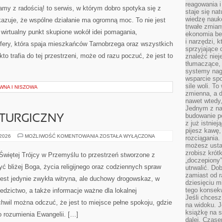
reagowania i
SPOŁECZNE
y z radością! to serwis, w którym dobro spotyka się z
staje się na
wiedzę nauko
azuje, że wspólne działanie ma ogromną moc. To nie jest
trwałe zmian
 wirtualny punkt skupione wokół idei pomagania,
ekonomia beh
i narzędzi, 
ery, która spaja mieszkańców Tarnobrzega oraz wszystkich
sprzyjające
to trafia do tej przestrzeni, może od razu poczuć, że jest to
znaleźć nie
tłumaczące, 
systemy nag
wsparcie spo
sile woli. 
WNA I NISZOWA
zmienna, a 
nawet wtedy
Jednym z na
budowanie p
LITURGICZNY
z już istnie
pijesz kawę,
LITURGIA
 2026
MOŻLIWOŚĆ KOMENTOWANIA
ZOSTAŁA WYŁĄCZONA
rozciągania.
I
możesz usta
ROK
LITURGICZNY
zrobisz krót
 Świętej Trójcy w Przemyślu to przestrzeń stworzone z
„doczepiony
ć bliżej Boga, życia religijnego oraz codziennych spraw
utrwalić. Do
zamiast od r
 jest jedynie zwykła witryna, ale duchowy drogowskaz, w
dziesięciu m
tego konsekw
edzictwo, a także informacje ważne dla lokalnej
Jeśli chcesz
hwil można odczuć, że jest to miejsce pełne spokoju, gdzie
na widoku. J
książkę na s
 rozumienia Ewangelii. […]
dalej. Czas