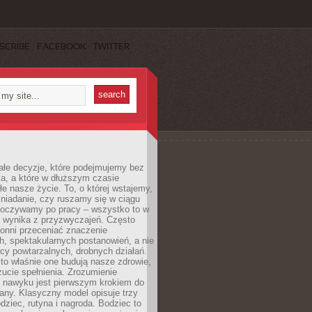
SCRIBE
FACEBOOK
TWITTER
ałe decyzje, które podejmujemy bez
a, a które w dłuższym czasie
ałe nasze życie. To, o której wstajemy,
niadanie, czy ruszamy się w ciągu
dpoczywamy po pracy – wszystko to w
e wynika z przyzwyczajeń. Często
onni przeceniać znaczenie
, spektakularnych postanowień, a nie
cy powtarzalnych, drobnych działań.
o właśnie one budują nasze zdrowie,
czucie spełnienia. Zrozumienie
nawyku jest pierwszym krokiem do
any. Klasyczny model opisuje trzy
dziec, rutyna i nagroda. Bodziec to