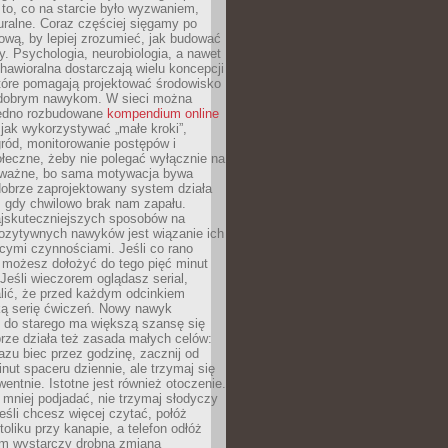
 to, co na starcie było wyzwaniem,
turalne. Coraz częściej sięgamy po
wą, by lepiej zrozumieć, jak budować
y. Psychologia, neurobiologia, a nawet
awioralna dostarczają wielu koncepcji
które pomagają projektować środowisko
 dobrym nawykom. W sieci można
jedno rozbudowane
kompendium online
jak wykorzystywać „małe kroki”,
ród, monitorowanie postępów i
łeczne, żeby nie polegać wyłącznie na
To ważne, bo sama motywacja bywa
dobrze zaprojektowany system działa
, gdy chwilowo brak nam zapału.
jskuteczniejszych sposobów na
ozytywnych nawyków jest wiązanie ich
jącymi czynnościami. Jeśli co rano
 możesz dołożyć do tego pięć minut
 Jeśli wieczorem oglądasz serial,
lić, że przed każdym odcinkiem
ką serię ćwiczeń. Nowy nawyk
” do starego ma większą szansę się
brze działa też zasada małych celów:
azu biec przez godzinę, zacznij od
inut spaceru dziennie, ale trzymaj się
entnie. Istotne jest również otoczenie.
 mniej podjadać, nie trzymaj słodyczy
eśli chcesz więcej czytać, połóż
toliku przy kanapie, a telefon odłóż
em wystarczy drobna zmiana