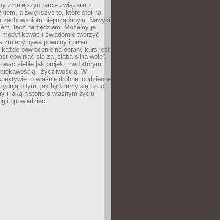
 by zmniejszyć tarcie związane z
iem, a zwiększyć to, które stoi na
e zachowaniom niepożądanym. Nawyki
kiem, lecz narzędziem. Możemy je
 modyfikować i świadomie tworzyć
s zmiany bywa powolny i pełen
e każde powrócenie na obrany kurs jest
st obwiniać się za „słabą silną wolę”,
tować siebie jak projekt, nad którym
ciekawością i życzliwością. W
spektywie to właśnie drobne, codzienne
cydują o tym, jak będziemy się czuć,
y i jaką historię o własnym życiu
gli opowiedzieć.