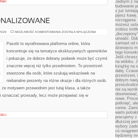
Jednym z na
INKI
budowanie p
z już istnie
pijesz kawę,
rozciągania.
ONALIZOWANE
możesz usta
zrobisz krót
PREZENTY
 2026
MOŻLIWOŚĆ KOMENTOWANIA
ZOSTAŁA WYŁĄCZONA
„doczepiony
PERSONALIZOWANE
utrwalić. Do
zamiast od r
Pasotti to wyrafinowana platforma online, która
dziesięciu m
koncentruje się na tematyce ekskluzywnych upominków
tego konsekw
Jeśli chcesz
i pokazuje, że dobrze dobrany podarek może być czymś
na widoku. J
znacznie więcej niż tylko przedmiotem. To przestrzeń
książkę na s
dalej. Czas
stworzone dla osób, które szukają wskazówek na
przestrzeni,
dobrym nawyk
niebanalne prezenty na różne okazje i dla różnych osób.
przeszkodzi
, że motywem przewodnim jest tutaj klasa, a także
nie są wyro
obserwować,
i oznaczać przesady, lecz może przejawiać się w
nowe. Proce
potknięć, al
cenne. Zamia
warto potrak
IELI
pracujemy z 
dłuższej per
wybory zade
co osiągniem
będziemy mo