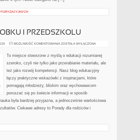
OTORYZACYJNYCH
ŁOBKU I PRZEDSZKOLU
ADAPTACJA
2026
MOŻLIWOŚĆ KOMENTOWANIA
ZOSTAŁA WYŁĄCZONA
W
ŻŁOBKU
I
To miejsce stworzone z myślą o edukacji rozumianej
PRZEDSZKOLU
szeroko, czyli nie tylko jako przerabianie materiału, ale
też jako rozwój kompetencji. Nasz blog edukacyjny
łączy praktyczne wskazówki z inspiracjami, które
pomagają młodzieży, bliskim oraz wychowawcom
poruszać się po świecie informacji w sposób
auka była bardziej przyjazna, a jednocześnie wartościowa
ezultatów. Ciekawe adresy to Porady dla rodziców i