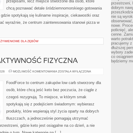
przepisami, lecz miejsce stworzone dla osób, które
przestrzeni,
dobrym nawyk
chcą poznawać detale śródziemnomorskiego gotowania
przeszkodzi
 gdzie spotykają się kulinarne inspiracje, ciekawostki oraz
nie są wyro
obserwować,
dać wyraźnie, że centrum zainteresowania stanowi pizza w
nowe. Proce
potknięć, al
cenne. Zamia
warto potrak
ŻYWIENIOWE DLA ZĘBÓW
pracujemy z 
dłuższej per
wybory zade
co osiągniem
 AKTYWNOŚĆ FIZYCZNA
będziemy mo
KETO
2026
MOŻLIWOŚĆ KOMENTOWANIA
ZOSTAŁA WYŁĄCZONA
A
SPORT
I
FoodForce to centrum zakupów low carb stworzony dla
AKTYWNOŚĆ
FIZYCZNA
osób, które chcą jeść keto bez poczucia, że ciągle z
czegoś rezygnują. To miejsce, w którym smak
spotykają się z podejściem świadomym: wybierasz
produkty, które wspierają styl życia oparty na dobrych
tłuszczach, a jednocześnie pomagają utrzymać
rzestrzeni, gdzie keto jest osiągalne na co dzień, a nie
kładnie o tym. Nowe kategorie na […]