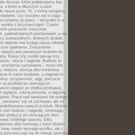
ałe decyzje, które podejmujemy bez
a, a które w dłuższym czasie
ałe nasze życie. To, o której wstajemy,
niadanie, czy ruszamy się w ciągu
dpoczywamy po pracy – wszystko to w
e wynika z przyzwyczajeń. Często
onni przeceniać znaczenie
, spektakularnych postanowień, a nie
cy powtarzalnych, drobnych działań.
o właśnie one budują nasze zdrowie,
czucie spełnienia. Zrozumienie
nawyku jest pierwszym krokiem do
any. Klasyczny model opisuje trzy
dziec, rutyna i nagroda. Bodziec to
ry uruchamia zachowanie – może nim
a, miejsce, emocja albo konkretna
tyna to samo działanie, a nagroda to
jemy: przyjemność, ulgę, poczucie
śli na przykład po stresującym
awsze sięgasz po słodką przekąskę,
 napięcie, rutyną jedzenie, a nagrodą
jenie. Praca nad nawykami nie polega
 „odcinaniu” się od zachowań, ale na
rojektowaniu nowych ścieżek. Można
n sam bodziec i nagrodę, zmieniając
ast słodyczy po stresującym dniu
ować krótkiego spaceru, kilku
ddechów albo rozmowy z kimś bliskim.
 nowy nawyk wymaga wysiłku, ale z
 przyzwyczaja się do innego sposobu