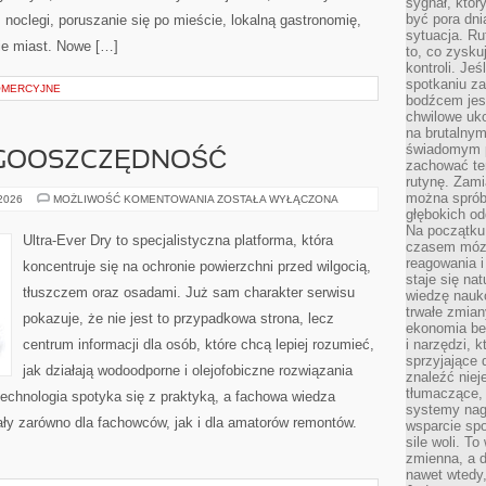
sygnał, któ
być pora dni
noclegi, poruszanie się po mieście, lokalną gastronomię,
sytuacja. Ru
orie miast. Nowe […]
to, co zysku
kontroli. Je
spotkaniu z
OMERCYJNE
bodźcem jest
chwilowe uko
na brutalnym
świadomym p
ERGOOSZCZĘDNOŚĆ
zachować te
rutynę. Zami
można sprób
IZOLACJA
 2026
MOŻLIWOŚĆ KOMENTOWANIA
ZOSTAŁA WYŁĄCZONA
I
głębokich o
ENERGOOSZCZĘDNOŚĆ
Na początku
Ultra-Ever Dry to specjalistyczna platforma, która
czasem mózg
reagowania i
koncentruje się na ochronie powierzchni przed wilgocią,
staje się na
tłuszczem oraz osadami. Już sam charakter serwisu
wiedzę nauko
trwałe zmian
pokazuje, że nie jest to przypadkowa strona, lecz
ekonomia beh
centrum informacji dla osób, które chcą lepiej rozumieć,
i narzędzi, 
sprzyjające
jak działają wodoodporne i olejofobiczne rozwiązania
znaleźć nie
tłumaczące, 
 technologia spotyka się z praktyką, a fachowa wiedza
systemy nag
ły zarówno dla fachowców, jak i dla amatorów remontów.
wsparcie spo
sile woli. 
zmienna, a 
nawet wtedy