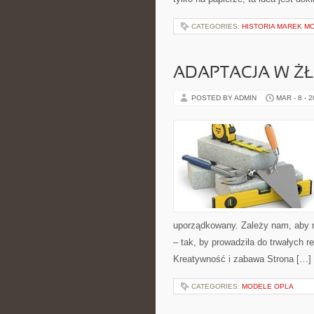
CATEGORIES:
HISTORIA MAREK M
ADAPTACJA W Ż
POSTED BY ADMIN
MAR - 8 - 
uporządkowany. Zależy nam, aby n
– tak, by prowadziła do trwałych r
Kreatywność i zabawa Strona […]
CATEGORIES:
MODELE OPLA