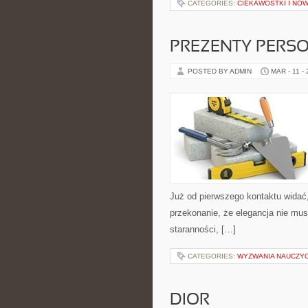
CATEGORIES:
CIEKAWOSTKI I NOW
PREZENTY PERS
POSTED BY ADMIN
MAR - 11 -
Już od pierwszego kontaktu widać
przekonanie, że elegancja nie mus
staranności, […]
CATEGORIES:
WYZWANIA NAUCZYC
DIOR