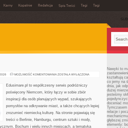
Karny
Kopalnie
Redakcja
Tagi
Tagi
Spis Treści
SUB
Nawyki to m
zastanowieni
BOCHUM
 2026
MOŻLIWOŚĆ KOMENTOWANIA
ZOSTAŁA WYŁĄCZONA
kształtują c
co jemy na ś
Edusimare.pl to współczesny serwis podróżniczy
dnia, jak o
dużej mierz
poświęcony Niemcom, który łączy w sobie zbiór
jesteśmy skł
pojedynczych
inspiracji dla osób planujących wypad, szukających
doceniać mo
pomysłów na odkrywanie miast, a także chcących lepiej
Tymczasem t
relacje i po
zrozumieć niemiecką kulturę. Na stronie pojawiają się
mechanizmu 
treści o Berlinie, Hamburgu, centrum sztuki i mody,
głębszej zmi
elementy: bo
rycznym, Bochum i wielu innych miejscach, a tematyka