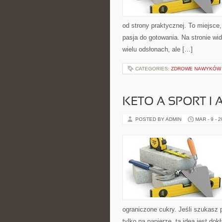
od strony praktycznej. To miejsce,
pasja do gotowania. Na stronie wi
wielu odsłonach, ale […]
CATEGORIES:
ZDROWE NAWYKÓW 
KETO A SPORT I
POSTED BY ADMIN
MAR - 9 - 
ograniczone cukry. Jeśli szukasz p
tylko na papierze, ta idea jest do