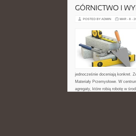
GÓRNICTWO I W
POSTED BY ADMIN
MAR - 8 - 
jednocześnie doceniają konkret. 
Materiały Przemysłowe. W centrum 
agregaty, które robią robotę w ś
CATEGORIES:
SERWIS, KONSERWA
SEN DZIECKA
POSTED BY ADMIN
MAR - 6 - 