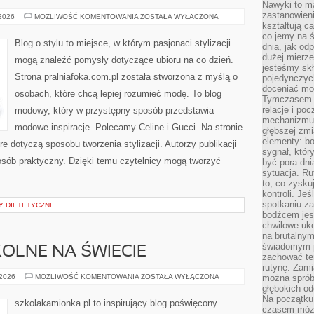
Nawyki to m
zastanowieni
DIOR
 2026
MOŻLIWOŚĆ KOMENTOWANIA
ZOSTAŁA WYŁĄCZONA
kształtują c
co jemy na ś
Blog o stylu to miejsce, w którym pasjonaci stylizacji
dnia, jak o
dużej mierz
mogą znaleźć pomysły dotyczące ubioru na co dzień.
jesteśmy skł
Strona pralniafoka.com.pl została stworzona z myślą o
pojedynczych
doceniać mo
osobach, które chcą lepiej rozumieć modę. To blog
Tymczasem t
relacje i po
modowy, który w przystępny sposób przedstawia
mechanizmu 
modowe inspiracje. Polecamy Celine i Gucci. Na stronie
głębszej zmi
elementy: bo
e dotyczą sposobu tworzenia stylizacji. Autorzy publikacji
sygnał, któ
posób praktyczny. Dzięki temu czytelnicy mogą tworzyć
być pora dni
sytuacja. Ru
to, co zysku
kontroli. Je
spotkaniu z
 DIETETYCZNE
bodźcem jest
chwilowe uko
na brutalnym
świadomym p
OLNE NA ŚWIECIE
zachować te
rutynę. Zami
PRZEDMIOTY
 2026
MOŻLIWOŚĆ KOMENTOWANIA
ZOSTAŁA WYŁĄCZONA
można sprób
SZKOLNE
głębokich o
NA
Na początku
ŚWIECIE
szkolakamionka.pl to inspirujący blog poświęcony
czasem mózg