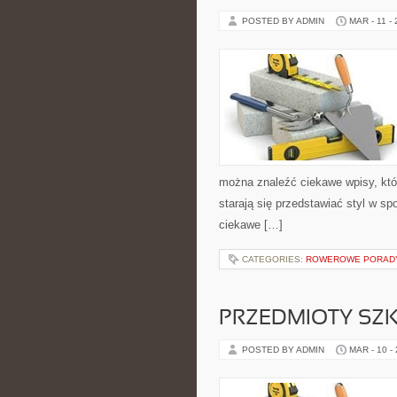
POSTED BY ADMIN
MAR - 11 -
można znaleźć ciekawe wpisy, któr
starają się przedstawiać styl w s
ciekawe […]
CATEGORIES:
ROWEROWE PORADY
PRZEDMIOTY SZK
POSTED BY ADMIN
MAR - 10 -