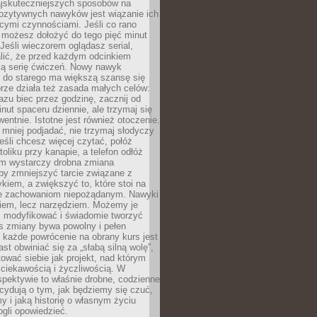
jskuteczniejszych sposobów na
ozytywnych nawyków jest wiązanie ich
jącymi czynnościami. Jeśli co rano
 możesz dołożyć do tego pięć minut
 Jeśli wieczorem oglądasz serial,
lić, że przed każdym odcinkiem
ką serię ćwiczeń. Nowy nawyk
” do starego ma większą szansę się
brze działa też zasada małych celów:
azu biec przez godzinę, zacznij od
inut spaceru dziennie, ale trzymaj się
entnie. Istotne jest również otoczenie.
 mniej podjadać, nie trzymaj słodyczy
eśli chcesz więcej czytać, połóż
toliku przy kanapie, a telefon odłóż
em wystarczy drobna zmiana
 by zmniejszyć tarcie związane z
iem, a zwiększyć to, które stoi na
e zachowaniom niepożądanym. Nawyki
kiem, lecz narzędziem. Możemy je
 modyfikować i świadomie tworzyć
s zmiany bywa powolny i pełen
e każde powrócenie na obrany kurs jest
st obwiniać się za „słabą silną wolę”,
tować siebie jak projekt, nad którym
ciekawością i życzliwością. W
spektywie to właśnie drobne, codzienne
cydują o tym, jak będziemy się czuć,
y i jaką historię o własnym życiu
gli opowiedzieć.