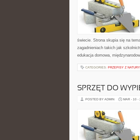
świecie. Strona skupia się na tem
zagadnieniach takich jak szkolnic
edukacja domowa, międzynarodow
CATEGORIES:
PRZEPISY Z NATURY
SPRZĘT DO WYPI
POSTED BY ADMIN
MAR - 10 -