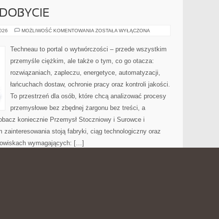
YDOBYCIE
GÓRNICTWO
2026
MOŻLIWOŚĆ KOMENTOWANIA
ZOSTAŁA WYŁĄCZONA
I
WYDOBYCIE
Techneau to portal o wytwórczości – przede wszystkim
przemyśle ciężkim, ale także o tym, co go otacza:
rozwiązaniach, zapleczu, energetyce, automatyzacji,
łańcuchach dostaw, ochronie pracy oraz kontroli jakości.
To przestrzeń dla osób, które chcą analizować procesy
przemysłowe bez zbędnej żargonu bez treści, a
Zobacz koniecznie Przemysł Stoczniowy i Surowce i
zainteresowania stoją fabryki, ciąg technologiczny oraz
rodowiskach wymagających: […]
CJA I OPTYMALIZACJA
SEN
2026
MOŻLIWOŚĆ KOMENTOWANIA
ZOSTAŁA WYŁĄCZONA
DZIECKA