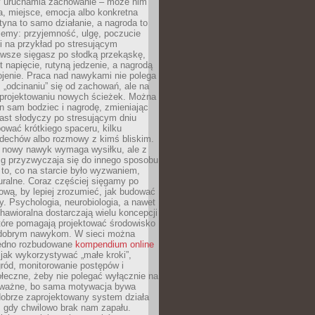
ry uruchamia zachowanie – może nim
a, miejsce, emocja albo konkretna
tyna to samo działanie, a nagroda to
jemy: przyjemność, ulgę, poczucie
śli na przykład po stresującym
awsze sięgasz po słodką przekąskę,
 napięcie, rutyną jedzenie, a nagrodą
jenie. Praca nad nawykami nie polega
 „odcinaniu” się od zachowań, ale na
rojektowaniu nowych ścieżek. Można
n sam bodziec i nagrodę, zmieniając
ast słodyczy po stresującym dniu
ować krótkiego spaceru, kilku
ddechów albo rozmowy z kimś bliskim.
 nowy nawyk wymaga wysiłku, ale z
 przyzwyczaja się do innego sposobu
 to, co na starcie było wyzwaniem,
turalne. Coraz częściej sięgamy po
wą, by lepiej zrozumieć, jak budować
y. Psychologia, neurobiologia, a nawet
awioralna dostarczają wielu koncepcji
które pomagają projektować środowisko
 dobrym nawykom. W sieci można
jedno rozbudowane
kompendium online
jak wykorzystywać „małe kroki”,
ród, monitorowanie postępów i
łeczne, żeby nie polegać wyłącznie na
To ważne, bo sama motywacja bywa
dobrze zaprojektowany system działa
, gdy chwilowo brak nam zapału.