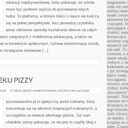
edukacji międzynarodowej, który pokazuje, że szkoła
reagowania i
staje się na
może być punktem wyjścia do poznawania innych
wiedzę nauko
trwałe zmian
kultur. To platforma, w którym treści o nauce nie kończą
ekonomia beh
się na jednej perspektywie, lecz prowadzą czytelnika
i narzędzi, 
sprzyjające
przez odmienne sposoby kształcenia obecne na całym
znaleźć nie
atach związanych z mobilnością edukacyjną, a także na
tłumaczące, 
systemy nag
two w kontekście społecznym, cyfrowa transformacja szkoły,
wsparcie spo
sile woli. 
e rozwiązania oświatowe […]
zmienna, a 
nawet wtedy
Jednym z na
budowanie p
z już istnie
pijesz kawę,
rozciągania.
EKU PIZZY
możesz usta
zrobisz krót
SPRZĘT
 2026
MOŻLIWOŚĆ KOMENTOWANIA
ZOSTAŁA WYŁĄCZONA
„doczepiony
DO
utrwalić. Do
WYPIEKU
PIZZY
zamiast od r
pizzeriasaxofon.pl to apetyczny portal kulinarny, który
dziesięciu m
koncentruje się na włoskich inspiracjach kulinarnych, a
tego konsekw
Jeśli chcesz
szczególnie na świecie włoskiego placka. Już sam
na widoku. J
charakter strony pokazuje, że nie jest to zwykły blog z
książkę na s
dalej. Czas