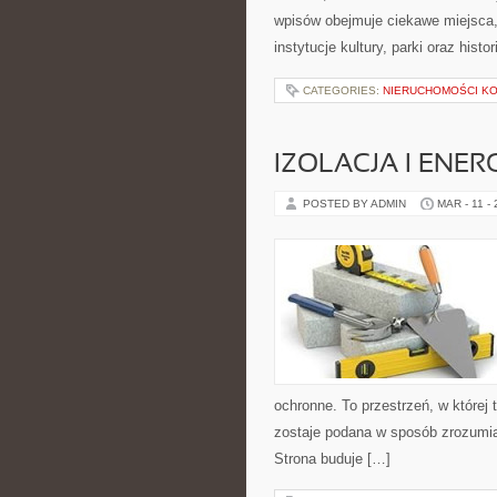
wpisów obejmuje ciekawe miejsca, 
instytucje kultury, parki oraz hist
CATEGORIES:
NIERUCHOMOŚCI K
IZOLACJA I EN
POSTED BY ADMIN
MAR - 11 -
ochronne. To przestrzeń, w której
zostaje podana w sposób zrozumia
Strona buduje […]